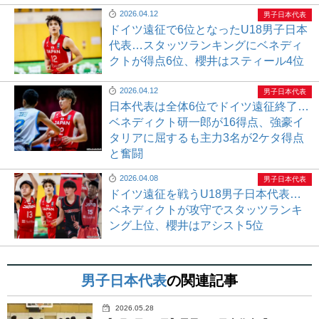
2026.04.12
男子日本代表
ドイツ遠征で6位となったU18男子日本
代表…スタッツランキングにベネディ
クトが得点6位、櫻井はスティール4位
2026.04.12
男子日本代表
日本代表は全体6位でドイツ遠征終了…
ベネディクト研一郎が16得点、強豪イ
タリアに屈するも主力3名が2ケタ得点
と奮闘
2026.04.08
男子日本代表
ドイツ遠征を戦うU18男子日本代表…
ベネディクトが攻守でスタッツランキ
ング上位、櫻井はアシスト5位
男子日本代表
の関連記事
2026.05.28