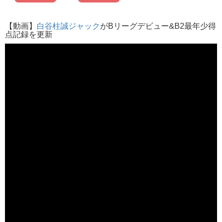
【動画】
白谷柱誠ジャック
がBリーグデビュー&B2最年少得
点記録を更新