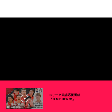
Bリーグ公認応援番組
『B MY HERO!』