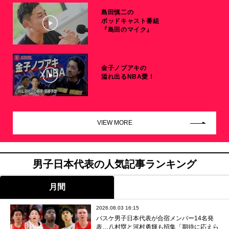
島田慎二の
ポッドキャスト番組
『島田のマイク』
金子ノブアキの
溢れ出るNBA愛！
VIEW MORE
男子日本代表の人気記事ランキング
月間
2026.08.03 16:15
バスケ男子日本代表が合宿メンバー14名発
表…八村塁と河村勇輝も招集「期待に応えら