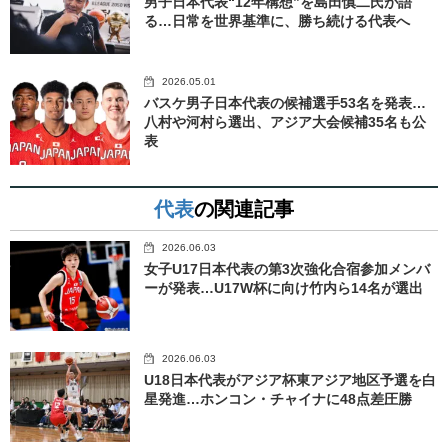
男子日本代表“12年構想”を島田慎二氏が語
る…日常を世界基準に、勝ち続ける代表へ
2026.05.01
バスケ男子日本代表の候補選手53名を発表…
八村や河村ら選出、アジア大会候補35名も公
表
代表
の関連記事
2026.06.03
女子U17日本代表の第3次強化合宿参加メンバ
ーが発表…U17W杯に向け竹内ら14名が選出
2026.06.03
U18日本代表がアジア杯東アジア地区予選を白
星発進…ホンコン・チャイナに48点差圧勝