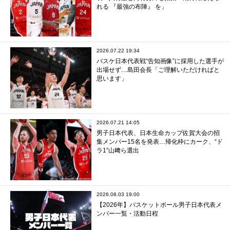
れる 『最強の布陣』 を」
2026.07.22 19:34
バスケ日本代表戦“告知画像”に採用した選手が
出場せず…島田会長「ご理解いただければと
思います」
2026.07.21 14:05
男子日本代表、日本生命カップ佐賀大会の招
集メンバー15名を発表…帰化枠にカーク、“ド
ラ1”山﨑ら選出
2026.08.03 19:00
【2026年】バスケットボール男子日本代表メ
ンバー一覧・活動日程