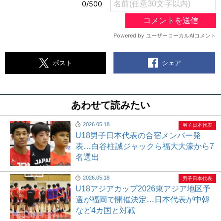
シェア
ポスト
あわせて読みたい
2026.05.18
男子日本代表
U18男子日本代表の合宿メンバー発
表…白谷柱誠ジャックら福大大濠から7
名選出
2026.05.18
男子日本代表
U18アジアカップ2026東アジア地区予
選が福岡で開催決定…日本代表が中韓
など4カ国と対戦