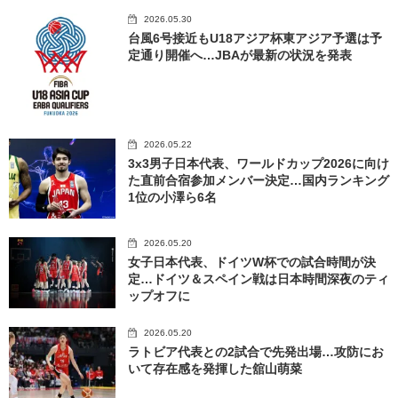
2026.05.30
台風6号接近もU18アジア杯東アジア予選は予
定通り開催へ…JBAが最新の状況を発表
2026.05.22
3x3男子日本代表、ワールドカップ2026に向け
た直前合宿参加メンバー決定…国内ランキング
1位の小澤ら6名
2026.05.20
女子日本代表、ドイツW杯での試合時間が決
定…ドイツ＆スペイン戦は日本時間深夜のティ
ップオフに
2026.05.20
ラトビア代表との2試合で先発出場…攻防にお
いて存在感を発揮した舘山萌菜