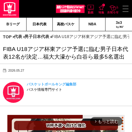
3x3
Bリーグ
日本代表
高校バスケ
NBA
by 361°
代表
男子日本代表
FIBA U18アジア杯東アジア予選に臨む
TOP
FIBA U18アジア杯東アジア予選に臨む男子日本代
表12名が決定…福大大濠から白谷ら最多5名選出
2026.05.27
バスケットボールキング編集部
バスケ情報専門サイト
もっと読む
arrow_forward_ios