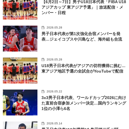
【6月2日～7日】男子U18日本代表「FIBA U18
アジアカップ 東アジア予選」｜放送配信・メ
ンバー・日程
2026.05.28
男子日本代表が第1次強化合宿メンバーを発
表…ジェイコブスや川島など、海外組も合流
2026.05.28
U18男子日本代表がアジアの切符獲得に挑む…
東アジア地区予選の全試合がYouTubeで配信
2026.05.22
3x3男子日本代表、ワールドカップ2026に向け
た直前合宿参加メンバー決定…国内ランキング
1位の小澤ら6名
2026.05.14