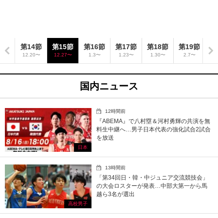
3節
第14節
第15節
第16節
第17節
第18節
第19節
第
12〜
12.20〜
12.27〜
1.3〜
1.23〜
1.30〜
2.7〜
2
国内ニュース
12時間前
『ABEMA』で八村塁＆河村勇輝の共演を無
料生中継へ…男子日本代表の強化試合2試合
を放送
日本
13時間前
「第34回日・韓・中ジュニア交流競技会」
の大会ロスターが発表…中部大第一から馬
越ら3名が選出
高校男子