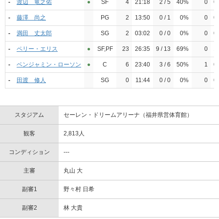
-
渡辺 竜之佑
●︎
SF
4
21:18
2 / 5
40%
0
0 
-
藤澤 尚之
PG
2
13:50
0 / 1
0%
0
0 
-
満田 丈太郎
SG
2
03:02
0 / 0
0%
0
0 
-
ペリー・エリス
●︎
SF,PF
23
26:35
9 / 13
69%
0
1 
-
ベンジャミン・ローソン
●︎
C
6
23:40
3 / 6
50%
1
0 
-
田渡 修人
SG
0
11:44
0 / 0
0%
0
0 
スタジアム
セーレン・ドリームアリーナ（福井県営体育館）
観客
2,813人
コンディション
---
主審
丸山 大
副審1
野々村 日希
副審2
林 大貴