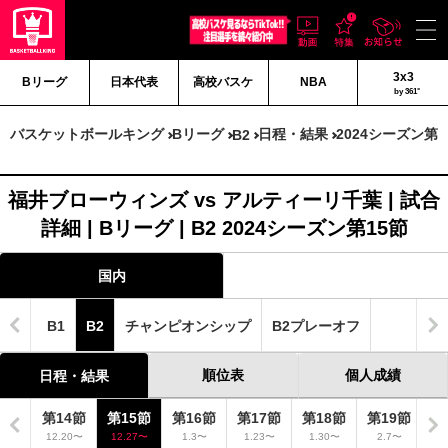
3x3
Bリーグ
日本代表
高校バスケ
NBA
by 361°
バスケットボールキング
Bリーグ
日程・結果
2024シーズン第1
B2
福井ブローウィンズ vs アルティーリ千葉 | 試合
詳細 | Bリーグ | B2 2024シーズン第15節
国内
B1
B2
チャンピオンシップ
B2プレーオフ
順位表
個人成績
日程・結果
3節
第14節
第15節
第16節
第17節
第18節
第19節
第
12〜
12.20〜
12.27〜
1.3〜
1.23〜
1.30〜
2.7〜
2