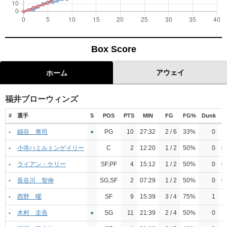
Box Score
アウェイ
ホーム
福井ブローウィンズ
#
選手
S
POS
PTS
MIN
FG
FG%
Dunk
3
-
細谷 将司
●︎
PG
10
27:32
2 / 6
33%
0
2 
-
小寺ハミルトンゲイリー
C
2
12:20
1 / 2
50%
0
0 
-
ライアン・ケリー
SF,PF
4
15:12
1 / 2
50%
0
0 
-
長谷川 智伸
SG,SF
2
07:29
1 / 2
50%
0
0 
-
西野 曜
SF
9
15:39
3 / 4
75%
1
1 
-
木村 圭吾
●︎
SG
11
21:39
2 / 4
50%
0
1 