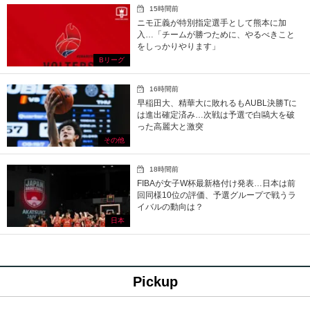
15時間前
ニモ正義が特別指定選手として熊本に加
入…「チームが勝つために、やるべきこと
をしっかりやります」
Bリーグ
16時間前
早稲田大、精華大に敗れるもAUBL決勝Tに
は進出確定済み…次戦は予選で白鷗大を破
った高麗大と激突
その他
18時間前
FIBAが女子W杯最新格付け発表…日本は前
回同様10位の評価、予選グループで戦うラ
イバルの動向は？
日本
Pickup