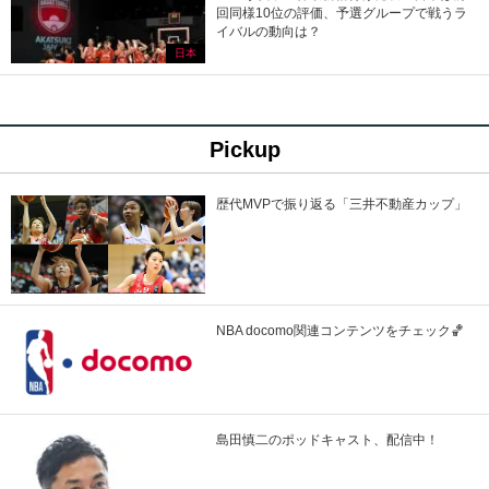
回同様10位の評価、予選グループで戦うラ
イバルの動向は？
日本
Pickup
歴代MVPで振り返る「三井不動産カップ」
NBA docomo関連コンテンツをチェック🏀
島田慎二のポッドキャスト、配信中！