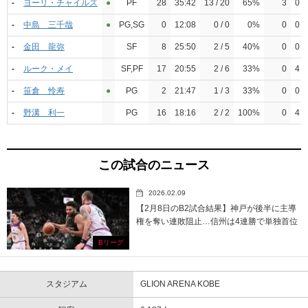
-
ヨーリ・チャイルズ
●︎
PF
28
35:42
13 / 20
65%
3
0 / 
-
中島 三千哉
●︎
PG,SG
0
12:08
0 / 0
0%
0
0 / 
-
金田 龍弥
SF
8
25:50
2 / 5
40%
0
0 / 
-
ルーク・メイ
SF,PF
17
20:55
2 / 6
33%
0
4 / 
-
笹倉 怜寿
●︎
PG
2
21:47
1 / 3
33%
0
0 / 
-
野溝 利一
PG
16
18:16
2 / 2
100%
0
4 / 
この試合のニュース
2026.02.09
【2月8日のB2試合結果】神戸が後半に主導
権を奪い連敗阻止…信州は4連勝で単独首位
Bリーグ
スタジアム
GLION ARENA KOBE