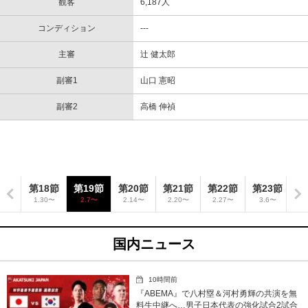
観客
6,187人
コンディション
---
主審
辻 健太郎
副審1
山口 憲昭
副審2
高橋 伸禎
7節
第18節
第19節
第20節
第21節
第22節
第23節
第
23〜
1.30〜
2.7〜
2.14〜
2.20〜
2.27〜
3.6〜
3
国内ニュース
10時間前
『ABEMA』で八村塁＆河村勇輝の共演を無
料生中継へ…男子日本代表の強化試合2試合