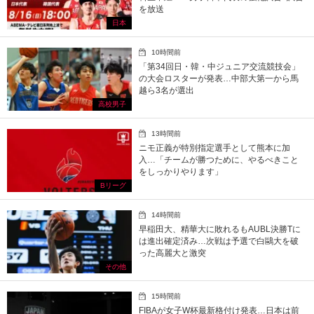
を放送
日本
10時間前
「第34回日・韓・中ジュニア交流競技会」
の大会ロスターが発表…中部大第一から馬
越ら3名が選出
高校男子
13時間前
ニモ正義が特別指定選手として熊本に加
入…「チームが勝つために、やるべきこと
をしっかりやります」
Bリーグ
14時間前
早稲田大、精華大に敗れるもAUBL決勝Tに
は進出確定済み…次戦は予選で白鷗大を破
った高麗大と激突
その他
15時間前
FIBAが女子W杯最新格付け発表…日本は前