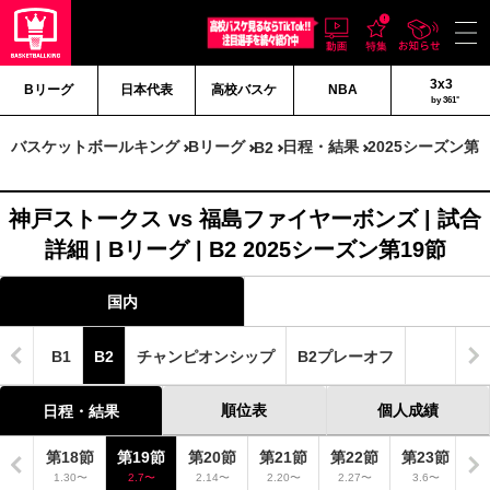
3x3
Bリーグ
日本代表
高校バスケ
NBA
by 361°
バスケットボールキング
Bリーグ
日程・結果
2025シーズン第1
B2
神戸ストークス vs 福島ファイヤーボンズ | 試合
詳細 | Bリーグ | B2 2025シーズン第19節
国内
B1
B2
チャンピオンシップ
B2プレーオフ
順位表
個人成績
日程・結果
7節
第18節
第19節
第20節
第21節
第22節
第23節
第
23〜
1.30〜
2.7〜
2.14〜
2.20〜
2.27〜
3.6〜
3