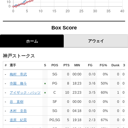
Box Score
アウェイ
ホーム
神戸ストークス
#
選手
S
POS
PTS
MIN
FG
FG%
Dunk
3P
-
梅村 帝武
SG
0
00:00
0 / 0
0%
0
0 / 
-
寺園 脩斗
●︎
PG
8
18:23
3 / 6
50%
0
0 / 
-
アイザック・バッツ
●︎
C
10
23:23
3 / 5
60%
1
0 / 
-
谷 直樹
SF
0
00:00
0 / 0
0%
0
0 / 
-
木村 圭吾
SG
0
04:18
0 / 0
0%
0
0 / 
-
道原 紀晃
PG,SG
5
19:18
2 / 3
67%
0
0 / 