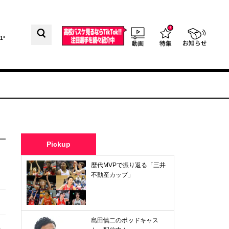
1°
Pickup
歴代MVPで振り返る「三井
不動産カップ」
島田慎二のポッドキャス