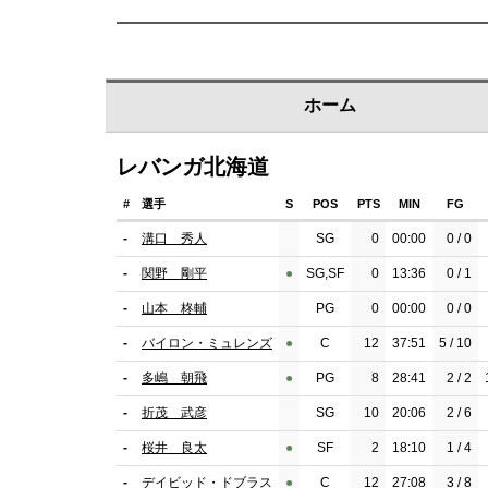
ホーム
レバンガ北海道
#
選手
S
POS
PTS
MIN
FG
-
溝口 秀人
SG
0
00:00
0 / 0
-
関野 剛平
●︎
SG,SF
0
13:36
0 / 1
-
山本 柊輔
PG
0
00:00
0 / 0
-
バイロン・ミュレンズ
●︎
C
12
37:51
5 / 10
-
多嶋 朝飛
●︎
PG
8
28:41
2 / 2
-
折茂 武彦
SG
10
20:06
2 / 6
-
桜井 良太
●︎
SF
2
18:10
1 / 4
-
デイビッド・ドブラス
●︎
C
12
27:08
3 / 8