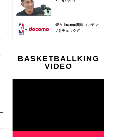
ト、配信中！
NBA docomo関連コンテン
9節
第30節
第31節
第32節
第33節
第34節
第35節
ツをチェック🏀
〜
4.8〜
4.11〜
4.15〜
4.18〜
4.22〜
4.25〜
BASKETBALLKING
VIDEO