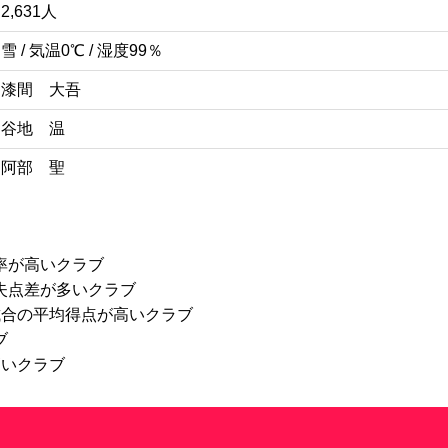
2,631人
雪 / 気温0℃ / 湿度99％
漆間 大吾
谷地 温
阿部 聖
率が高いクラブ
失点差が多いクラブ
試合の平均得点が高いクラブ
ブ
高いクラブ