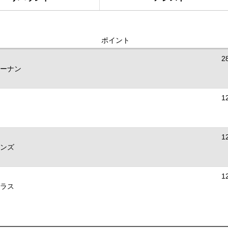
ポイント
2
ーナン
1
1
ンズ
1
ラス