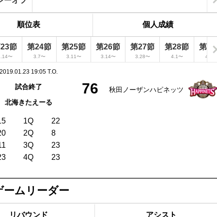
レーオフ
順位表
個人成績
23節
第24節
第25節
第26節
第27節
第28節
第2
2.14〜
3.7〜
3.11〜
3.14〜
3.28〜
4.1〜
4.4
2019.01.23 19:05 T.O.
76
試合終了
秋田ノーザンハピネッツ
北海きたえーる
15
1Q
22
20
2Q
8
11
3Q
23
23
4Q
23
ゲームリーダー
リバウンド
アシスト