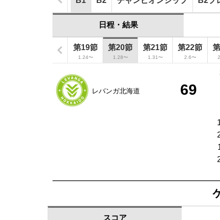
B1
B2
チャンピオンシップ
B2プ
日程・結果
第17節
第18節
第19節
第20節
第21節
第22節
第
12.26〜
1.3〜
1.24〜
1.28〜
1.31〜
2.6〜
69
レバンガ北海道
スコア