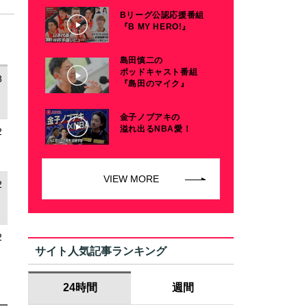
Bリーグ公認応援番組
『B MY HERO!』
島田慎二の
ポッドキャスト番組
8
『島田のマイク』
金子ノブアキの
溢れ出るNBA愛！
2
VIEW MORE
2
2
サイト人気記事ランキング
24時間
週間