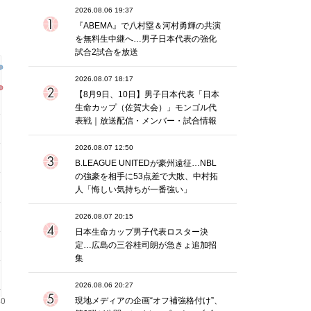
2026.08.06 19:37
『ABEMA』で八村塁＆河村勇輝の共演
を無料生中継へ…男子日本代表の強化
試合2試合を放送
2026.08.07 18:17
【8月9日、10日】男子日本代表「日本
生命カップ（佐賀大会）」モンゴル代
表戦｜放送配信・メンバー・試合情報
2026.08.07 12:50
B.LEAGUE UNITEDが豪州遠征…NBL
の強豪を相手に53点差で大敗、中村拓
人「悔しい気持ちが一番強い」
2026.08.07 20:15
日本生命カップ男子代表ロスター決
定…広島の三谷桂司朗が急きょ追加招
集
2026.08.06 20:27
現地メディアの企画“オフ補強格付け”、