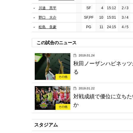
-
川邉 亮平
SF
4
15:12
2 / 3
-
野口 大介
SF,PF
10
15:01
3 / 4
-
松島 良豪
PG
11
24:15
4 / 5
この試合のニュース
2019.01.24
秋田ノーザンハピネッツ
る
その他
2019.01.22
対戦成績で優位に立ちた
か
その他
スタジアム