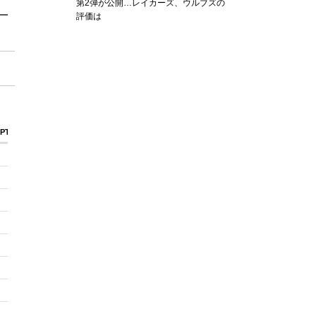
第2弾が公開…レイカーズ、ウルブズの
評価は
PTFB
PTTO
PT2I
PT2d
0
0
0
0
0
0
0
0
0
0
0
0
2
4
8
2
0
2
4
0
0
0
0
0
0
0
2
0
0
0
6
4