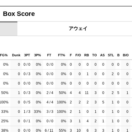
Box Score
アウェイ
FG%
Dunk
3PT
3P%
FT
FT%
F
F/O
RB
TO
AS
STL
B
B/O
0%
0
0 / 0
0%
0 / 0
0%
0
0
0
0
0
0
0
0
0%
0
0 / 3
0%
0 / 0
0%
0
0
1
0
0
2
0
0
0%
0
0 / 0
0%
0 / 0
0%
0
0
0
0
0
0
0
0
50%
1
0 / 3
0%
2 / 4
50%
4
4
11
3
0
2
5
1
100%
0
0 / 5
0%
4 / 4
100%
2
2
2
3
5
1
0
0
33%
0
1 / 3
33%
3 / 3
100%
2
1
0
1
0
1
0
0
25%
0
0 / 1
0%
0 / 0
0%
3
1
4
2
1
1
0
0
38%
0
0 / 0
0%
6 / 11
55%
3
10
6
3
3
1
0
1