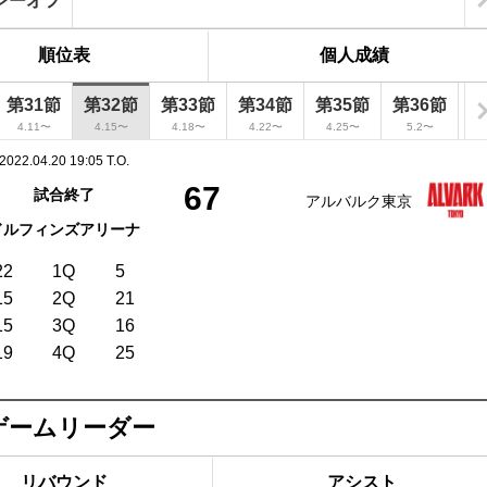
レーオフ
順位表
個人成績
第31節
第32節
第33節
第34節
第35節
第36節
4.11〜
4.15〜
4.18〜
4.22〜
4.25〜
5.2〜
2022.04.20 19:05 T.O.
67
試合終了
アルバルク東京
ドルフィンズアリーナ
22
1Q
5
15
2Q
21
15
3Q
16
19
4Q
25
ゲームリーダー
リバウンド
アシスト