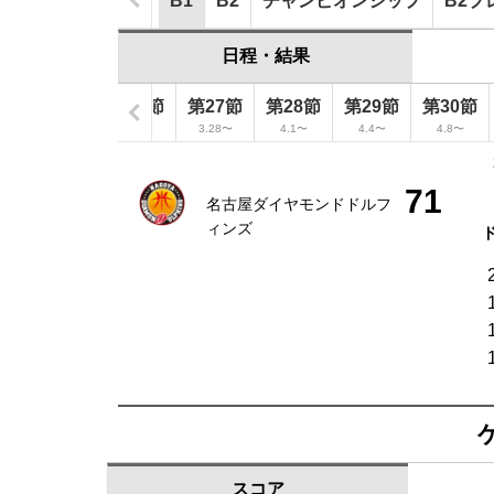
B1
B2
チャンピオンシップ
B2プ
日程・結果
節
第25節
第26節
第27節
第28節
第29節
第30節
3.11〜
3.14〜
3.28〜
4.1〜
4.4〜
4.8〜
71
名古屋ダイヤモンドドルフ
ィンズ
スコア