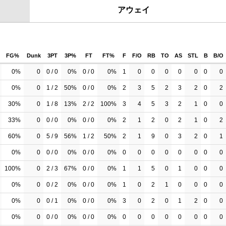
アウェイ
FG%
Dunk
3PT
3P%
FT
FT%
F
F/O
RB
TO
AS
STL
B
B/O
0%
0
0 / 0
0%
0 / 0
0%
1
0
0
0
0
0
0
0
0%
0
1 / 2
50%
0 / 0
0%
2
3
5
2
3
2
0
2
30%
0
1 / 8
13%
2 / 2
100%
3
4
5
3
2
1
0
0
33%
0
0 / 0
0%
0 / 0
0%
2
1
2
0
2
1
0
2
60%
0
5 / 9
56%
1 / 2
50%
2
1
9
0
3
2
0
1
0%
0
0 / 0
0%
0 / 0
0%
0
0
0
0
0
0
0
0
100%
0
2 / 3
67%
0 / 0
0%
1
1
5
0
1
0
0
0
0%
0
0 / 2
0%
0 / 0
0%
1
0
2
1
0
0
0
0
0%
0
0 / 1
0%
0 / 0
0%
3
0
2
0
1
2
0
0
0%
0
0 / 0
0%
0 / 0
0%
0
0
0
0
0
0
0
0