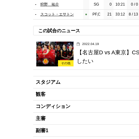
-
狩野 祐介
SG
0
10:21
0 / 0
-
スコット・エサトン
●︎
PF,C
21
33:12
8 / 13
この試合のニュース
2022.04.19
【名古屋D vs A東京
したい
その他
スタジアム
観客
コンディション
主審
副審1