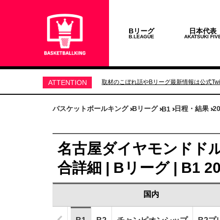
Bリーグ
日本代表
B.LEAGUE
AKATSUKI FIV
ATTENTION
取材のこぼれ話やBリーグ最新情報は公式Twit
バスケットボールキング
Bリーグ
日程・結果
2
B1
名古屋ダイヤモンドドルフ
合詳細 | Bリーグ | B1
国内