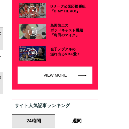
Bリーグ公認応援番組
『B MY HERO!』
島田慎二の
ポッドキャスト番組
2
『島田のマイク』
金子ノブアキの
溢れ出るNBA愛！
1
VIEW MORE
3
サイト人気記事ランキング
24時間
週間