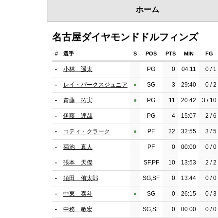
ホーム
名古屋ダイヤモンドドルフィンズ
#
選手
S
POS
PTS
MIN
FG
-
小林 遥太
PG
0
04:11
0 / 1
-
レイ・パークスジュニア
●︎
SG
3
29:40
0 / 2
-
齋藤 拓実
●︎
PG
11
20:42
3 / 10
-
伊藤 達哉
PG
4
15:07
2 / 6
-
コティ・クラーク
●︎
PF
22
32:55
3 / 5
-
菊池 真人
PF
0
00:00
0 / 0
-
張本 天傑
SF,PF
10
13:53
2 / 2
-
須田 侑太郎
SG,SF
0
13:44
0 / 0
-
中東 泰斗
●︎
SG
0
26:15
0 / 3
-
中務 敏宏
SG,SF
0
00:00
0 / 0