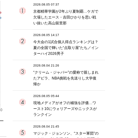
2026.08.05 07:37
京都精華学園が2年ぶり夏制覇…ケガで
欠場したエース・吉田ひかりを思い戦
い抜いた高山留里那
2026.08.05 14:17
今大会の1試合個人得点ランキングは？
夏の全国で輝いた“点取り屋”たち／イン
ターハイ2026男子
2026.08.04 21:26
“クリーム・ジャバー”の愛称で親しまれ
たアビラ、NBA挑戦を先送りし大学復
帰か
2026.08.05 05:44
現地メディアがオフの補強を評価…ワ
ースト10にウォリアーズやニックスが
ランクイン
2026.08.04 21:45
マジック・ジョンソン、“スター軍団”の