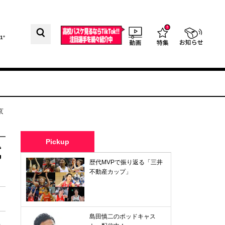
1°
京
Pickup
試
歴代MVPで振り返る「三井
不動産カップ」
島田慎二のポッドキャス