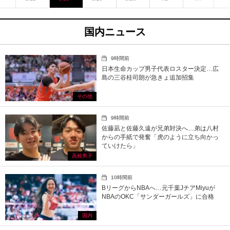
国内ニュース
9時間前
日本生命カップ男子代表ロスター決定…広
島の三谷桂司朗が急きょ追加招集
その他
9時間前
佐藤凪と佐藤久遠が兄弟対決へ…弟は八村
からの手紙で発奮「虎のように立ち向かっ
ていけたら」
高校男子
10時間前
BリーグからNBAへ…元千葉JチアMiyuが
NBAのOKC「サンダーガールズ」に合格
国内