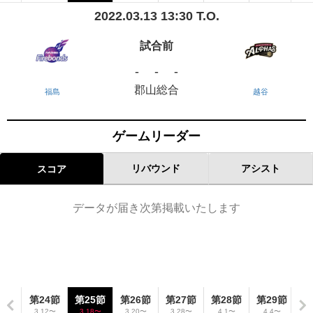
2022.03.13 13:30 T.O.
試合前
-
-
-
郡山総合
福島
越谷
ゲームリーダー
リバウンド
アシスト
スコア
データが届き次第掲載いたします
3節
第24節
第25節
第26節
第27節
第28節
第29節
第
6〜
3.12〜
3.18〜
3.20〜
3.28〜
4.1〜
4.4〜
4