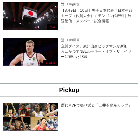
11時間前
【8月9日、10日】男子日本代表「日本生命
カップ（佐賀大会）」モンゴル代表戦｜放
送配信・メンバー・試合情報
代表
11時間前
立川ダイス、豪州出身ビッグマンが新加
入…かつてNBLルーキー・オブ・ザ・イヤ
ーに輝いた28歳
B.ONE
Pickup
歴代MVPで振り返る「三井不動産カップ」