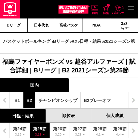
3x3
Bリーグ
日本代表
高校バスケ
NBA
by 361°
バスケットボールキング
Bリーグ
日程・結果
2021シーズン第2
B2
福島ファイヤーボンズ vs 越谷アルファーズ | 試
合詳細 | Bリーグ | B2 2021シーズン第25節
国内
B1
B2
チャンピオンシップ
B2プレーオフ
順位表
個人成績
日程・結果
3節
第24節
第25節
第26節
第27節
第28節
第29節
第
6〜
3.12〜
3.18〜
3.20〜
3.28〜
4.1〜
4.4〜
4