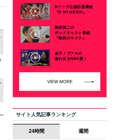
Bリーグ公認応援番組
『B MY HERO!』
島田慎二の
ポッドキャスト番組
1
『島田のマイク』
金子ノブアキの
溢れ出るNBA愛！
8
VIEW MORE
7
サイト人気記事ランキング
24時間
週間