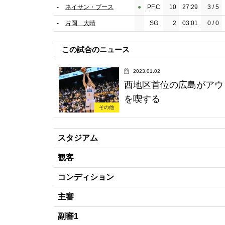
-
ネイサン・ブース
●︎
PF,C
10
27:29
3 / 5
-
片岡 大晴
SG
2
03:01
0 / 0
この試合のニュース
2023.01.02
西地区首位の広島がアウ
を喫する
その他
スタジアム
観客
コンディション
主審
副審1