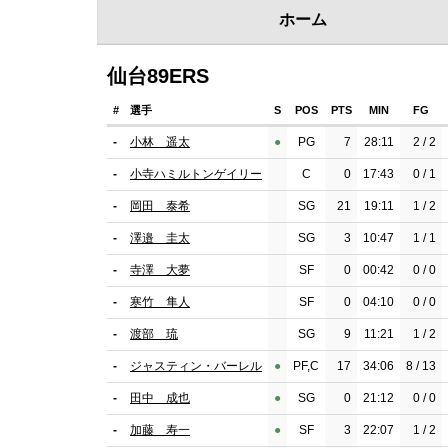
ホーム
仙台89ERS
#
選手
S
POS
PTS
MIN
FG
-
小林 遥太
●︎
PG
7
28:11
2 / 2
-
小寺ハミルトンゲイリー
C
0
17:43
0 / 1
-
岡田 泰希
SG
21
19:11
1 / 2
-
澤邉 圭太
SG
3
10:47
1 / 1
-
寺澤 大夢
SF
0
00:42
0 / 0
-
寒竹 隼人
SF
0
04:10
0 / 0
-
渡部 琉
SG
9
11:21
1 / 2
-
ジャスティン・バーレル
●︎
PF,C
17
34:06
8 / 13
-
田中 成也
●︎
SG
0
21:12
0 / 0
-
加藤 寿一
●︎
SF
3
22:07
1 / 2