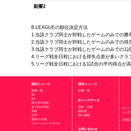
副審2
B.LEAGUEの順位決定方法
1.当該クラブ同士が対戦したゲームのみでの勝
2.当該クラブ同士が対戦したゲームのみでの得
3.当該クラブ同士が対戦したゲームのみでの1
4.リーグ戦全日程における得失点差が多いクラ
5.リーグ戦全日程における1試合の平均得点が
国内ニュース
海外ニュース
新着一覧
新着一覧
B1
B2
Bリーグデータ
男子日本代表
女子日本代表
日程・結果
サイト
高校
順位表
コンテ
大学
個人成績
国内/その他
月別記
ワンバスケットボール
お問い合わせ