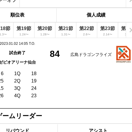
レーオフ
順位表
個人成績
18節
第19節
第20節
第21節
第22節
第23節
第2
1.3〜
1.24〜
1.28〜
1.31〜
2.6〜
2.14〜
3.7
2023.01.02 14:05 T.O.
84
試合終了
広島ドラゴンフライズ
ゼビオアリーナ仙台
6
1Q
18
25
2Q
19
15
3Q
24
26
4Q
23
ゲームリーダー
リバウンド
アシスト