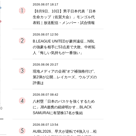
2026.08.07 18:17
【8月9日、10日】男子日本代表「日本
生命カップ（佐賀大会）」モンゴル代
表戦｜放送配信・メンバー・試合情報
2026.08.07 12:50
B.LEAGUE UNITEDが豪州遠征…NBL
の強豪を相手に53点差で大敗、中村拓
人「悔しい気持ちが一番強い」
2026.08.06 20:27
現地メディアの企画“オフ補強格付け”、
第2弾が公開…レイカーズ、ウルブズの
評価は
2026.08.07 08:42
八村塁「日本のバスケを強くするため
に」JBA連携の経緯明かす…BLACK
SAMURAIに有望株17名が集結
2026.08.07 13:54
AUBL2026、早大が逆転で4強入り…松