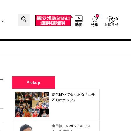
1°
Pickup
歴代MVPで振り返る「三井
不動産カップ」
島田慎二のポッドキャス