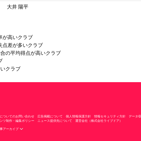
大井 陽平
率が高いクラブ
失点差が多いクラブ
試合の平均得点が高いクラブ
ブ
高いクラブ
についてのお問い合わせ
広告掲載について
個人情報保護方針
情報セキュリティ方針
データ
ンツ制作・編集ポリシー
ニュース提供先について
運営会社（株式会社ライブドア）
事アーカイブ