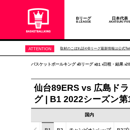
Bリーグ
日本代表
B.LEAGUE
AKATSUKI FIV
ATTENTION
取材のこぼれ話やBリーグ最新情報は公式Twit
バスケットボールキング
Bリーグ
日程・結果
2
B1
仙台89ERS vs 広島ド
グ | B1 2022シーズン第
国内