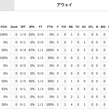
アウェイ
FG%
Dunk
3PT
3P%
FT
FT%
F
F/O
RB
TO
AS
STL
B
B/O
100%
0
1 / 4
25%
0 / 0
0%
2
0
1
3
5
0
0
0
0%
0
0 / 1
0%
0 / 0
0%
5
0
7
0
1
0
0
0
50%
0
6 / 9
67%
1 / 1
100%
4
1
1
0
2
0
0
0
100%
0
0 / 1
0%
1 / 2
50%
0
3
0
2
1
1
0
0
0%
0
0 / 0
0%
0 / 0
0%
0
0
0
0
0
0
0
0
0%
0
0 / 2
0%
0 / 0
0%
0
0
0
0
0
0
0
0
50%
0
2 / 5
40%
1 / 2
50%
1
1
1
0
0
0
0
0
62%
1
0 / 1
0%
1 / 3
33%
3
7
4
2
5
0
1
0
0%
0
0 / 1
0%
0 / 0
0%
2
0
2
1
1
0
0
0
50%
0
0 / 1
0%
1 / 1
100%
2
1
4
0
1
0
0
0