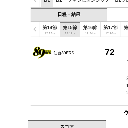
B1
B2
チャンピオンシップ
B2プ
日程・結果
第12節
第13節
第14節
第15節
第16節
第17節
第
12.5〜
12.10〜
12.13〜
12.19〜
12.24〜
12.26〜
72
仙台89ERS
スコア