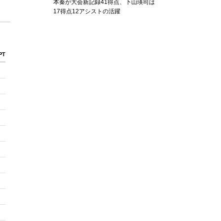
本秦が大会新記録41得点、下山瑛司は
17得点12アシストの活躍
PTFB
PTTO
PT2I
PT2d
0
0
2
3
0
0
0
0
0
0
2
0
0
0
2
0
0
0
0
0
0
0
0
0
0
0
0
0
5
0
14
2
0
0
0
0
0
0
2
1