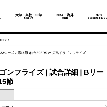
大学・高校・中学
NBA・海外
3x3
E
Student
World
supported by 36
terで！
022シーズン第15節
仙台89ERS vs 広島ドラゴンフライズ
ラゴンフライズ | 試合詳細 | Bリー
15節