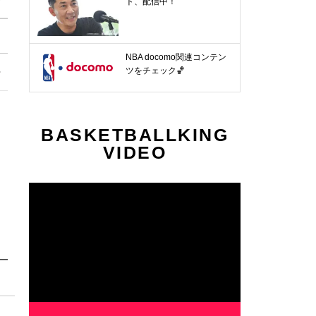
ト、配信中！
NBA docomo関連コンテン
4節
第25節
第26節
第27節
第28節
第29節
第30節
ツをチェック🏀
〜
3.11〜
3.14〜
3.28〜
4.1〜
4.4〜
4.8〜
BASKETBALLKING
VIDEO