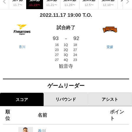
.31〜
11.7〜
11.15〜
11.21〜
11.28〜
12.5〜
12.10〜
12.12
2022.11.17 19:00 T.O.
試合終了
93
-
92
16
1Q
18
香川
愛媛
23
2Q
27
27
3Q
24
27
4Q
23
観音寺
ゲームリーダー
リバウンド
アシスト
スコア
順
ポイン
名前
位
ト
香川