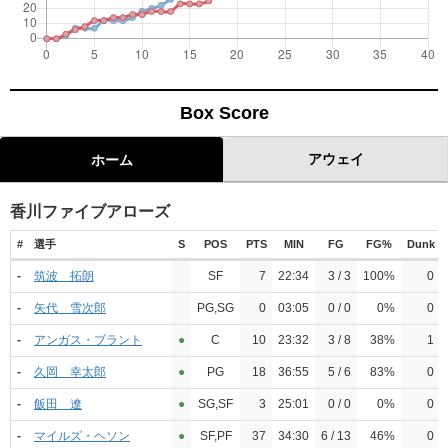
Box Score
アウェイ
ホーム
香川ファイブアローズ
#
選手
S
POS
PTS
MIN
FG
FG%
Dunk
-
筑波 拓朗
SF
7
22:34
3 / 3
100%
0
-
矢代 雪次郎
PG,SG
0
03:05
0 / 0
0%
0
-
アンガス・ブラント
●︎
C
10
23:32
3 / 8
38%
1
-
久岡 幸太郎
●︎
PG
18
36:55
5 / 6
83%
0
-
飯田 遼
●︎
SG,SF
3
25:01
0 / 0
0%
0
-
マイルズ・ヘソン
●︎
SF,PF
37
34:30
6 / 13
46%
0