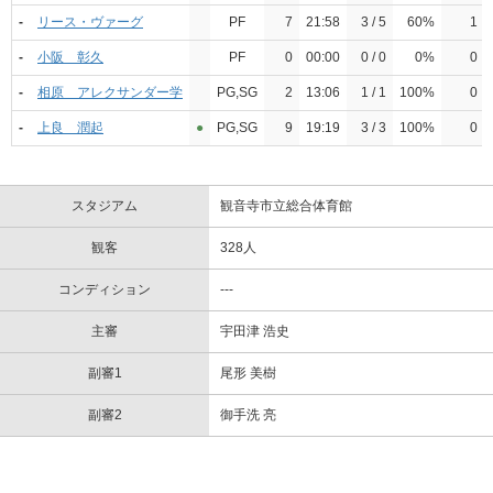
-
リース・ヴァーグ
PF
7
21:58
3 / 5
60%
1
-
小阪 彰久
PF
0
00:00
0 / 0
0%
0
-
相原 アレクサンダー学
PG,SG
2
13:06
1 / 1
100%
0
-
上良 潤起
●︎
PG,SG
9
19:19
3 / 3
100%
0
スタジアム
観音寺市立総合体育館
観客
328人
コンディション
---
主審
宇田津 浩史
副審1
尾形 美樹
副審2
御手洗 亮