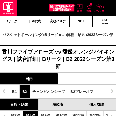
3x3
Bリーグ
日本代表
高校バスケ
NBA
by 361°
バスケットボールキング
Bリーグ
日程・結果
2022シーズン第
B2
香川ファイブアローズ vs 愛媛オレンジバイキン
グス | 試合詳細 | Bリーグ | B2 2022シーズン第8
節
国内
B1
B2
チャンピオンシップ
B2プレーオフ
順位表
個人成績
日程・結果
6節
第7節
第8節
第9節
第10節
第11節
第12節
第13