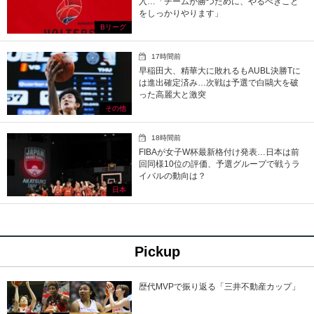
入…「チームが勝つために、やるべきこと
をしっかりやります」
Bリーグ
17時間前
早稲田大、精華大に敗れるもAUBL決勝Tに
は進出確定済み…次戦は予選で白鷗大を破
った高麗大と激突
その他
18時間前
FIBAが女子W杯最新格付け発表…日本は前
回同様10位の評価、予選グループで戦うラ
イバルの動向は？
日本
Pickup
歴代MVPで振り返る「三井不動産カップ」