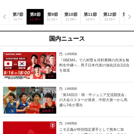
6節
第7節
第8節
第9節
第10節
第11節
第12節
第13
.31〜
11.7〜
11.15〜
11.21〜
11.28〜
12.5〜
12.10〜
12.12
国内ニュース
12時間前
『ABEMA』で八村塁＆河村勇輝の共演を無
料生中継へ…男子日本代表の強化試合2試合
を放送
日本
13時間前
「第34回日・韓・中ジュニア交流競技会」
の大会ロスターが発表…中部大第一から馬
越ら3名が選出
高校男子
15時間前
ニモ正義が特別指定選手として熊本に加