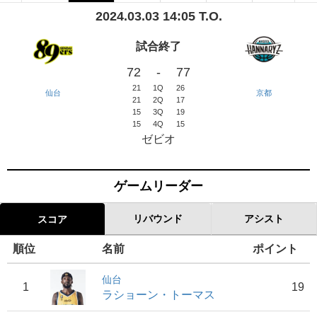
2024.03.03 14:05 T.O.
試合終了
72
-
77
21
1Q
26
仙台
京都
21
2Q
17
15
3Q
19
15
4Q
15
ゼビオ
ゲームリーダー
リバウンド
アシスト
スコア
順位
名前
ポイント
仙台
1
19
ラショーン・トーマス