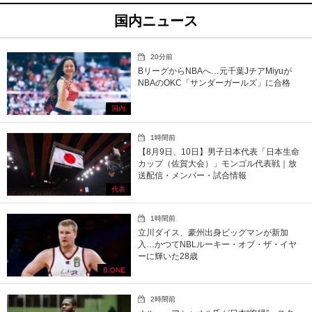
国内ニュース
20分前
BリーグからNBAへ…元千葉JチアMiyuが
NBAのOKC「サンダーガールズ」に合格
国内
1時間前
【8月9日、10日】男子日本代表「日本生命
カップ（佐賀大会）」モンゴル代表戦｜放
送配信・メンバー・試合情報
代表
1時間前
立川ダイス、豪州出身ビッグマンが新加
入…かつてNBLルーキー・オブ・ザ・イヤ
ーに輝いた28歳
B.ONE
2時間前