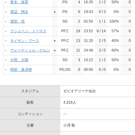
-
青木 保憲
PG
4
16:35
1 / 2
50%
0
-
渡辺 翔太
●︎
PG
6
19:43
0 / 3
0%
0
-
渡部 琉
SG
2
02:50
1 / 1
100%
0
-
ラショーン・トーマス
PF,C
19
23:52
8 / 14
57%
0
-
ネイサン・ブース
●︎
PF,C
13
31:20
2 / 5
40%
0
-
ヴォーディミル・ゲルン
●︎
PF,C
11
24:48
3 / 5
60%
0
-
片岡 大晴
SG
3
10:22
1 / 2
50%
0
-
阿部 真冴橙
PG,SG
0
00:00
0 / 0
0%
0
スタジアム
ゼビオアリーナ仙台
観客
4,329人
コンディション
---
主審
小澤 勤