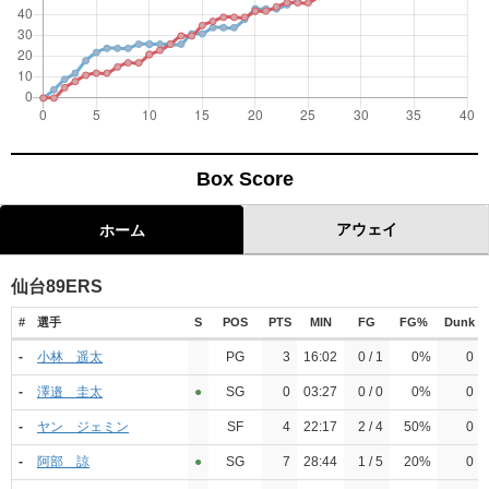
Box Score
アウェイ
ホーム
仙台89ERS
#
選手
S
POS
PTS
MIN
FG
FG%
Dunk
-
小林 遥太
PG
3
16:02
0 / 1
0%
0
-
澤邉 圭太
●︎
SG
0
03:27
0 / 0
0%
0
-
ヤン ジェミン
SF
4
22:17
2 / 4
50%
0
-
阿部 諒
●︎
SG
7
28:44
1 / 5
20%
0