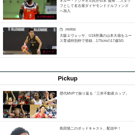
オルー・アシャオル氏が日本“復帰”…スタッ
フとして名古屋ダイヤモンドドルフィンズ
へ加入
B.PREMIER
2時間前
大阪エヴェッサ、U18所属の山本大扇をユー
ス育成特別枠で登録…175cmの17歳SG
Bリーグ
Pickup
歴代MVPで振り返る「三井不動産カップ」
島田慎二のポッドキャスト、配信中！