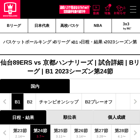
3x3
Bリーグ
日本代表
高校バスケ
NBA
by 361°
バスケットボールキング
Bリーグ
日程・結果
2023シーズン第2
B1
仙台89ERS vs 京都ハンナリーズ | 試合詳細 | Bリ
ーグ | B1 2023シーズン第24節
国内
B1
B2
チャンピオンシップ
B2プレーオフ
順位表
個人成績
日程・結果
2節
第23節
第24節
第25節
第26節
第27節
第28節
第
6〜
2.14〜
3.7〜
3.11〜
3.14〜
3.28〜
4.1〜
4