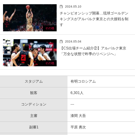
2024.05.10
チャンピオンシップ開幕…琉球ゴールデン
キングスがアルバルク東京との大接戦を制
す
その他
2024.05.04
【CS出場チーム紹介②】アルバルク東京
「万全な状態で昨季のリベンジへ」
その他
スタジアム
有明コロシアム
観客
6,301人
コンディション
---
主審
漆間 大吾
副審1
平原 勇次