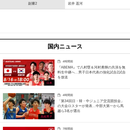
副審2
岩井 遥河
国内ニュース
4時間前
『ABEMA』で八村塁＆河村勇輝の共演を無
料生中継へ…男子日本代表の強化試合2試合
を放送
日本
4時間前
「第34回日・韓・中ジュニア交流競技会」
の大会ロスターが発表…中部大第一から馬
越ら3名が選出
高校男子
7時間前