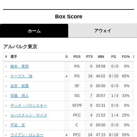
Box Score
アウェイ
ホーム
アルバルク東京
#
選手
S
POS
PTS
MIN
FG
FG%
D
-
橋本 竜馬
PG
0
09:58
0 / 0
0%
-
テーブス 海
●︎
PG
18
40:02
6 / 10
60%
-
吉井 裕鷹
SF
0
00:00
0 / 0
0%
-
安藤 周人
SG
7
30:57
1 / 3
33%
-
ザック・バランスキー
SF,PF
0
02:31
0 / 0
0%
-
セバスチャン・サイズ
PF,C
4
21:52
1 / 4
25%
-
平岩 玄
C
0
00:00
0 / 0
0%
-
ライアン・ロシター
●︎
PF,C
24
47:15
8 / 16
50%