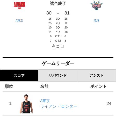
試合終了
80
-
81
18
1Q
18
A東京
琉球
25
2Q
11
10
3Q
20
14
4Q
18
6
OT1
6
7
OT2
8
有コロ
ゲームリーダー
リバウンド
アシスト
スコア
順位
名前
ポイント
A東京
1
24
ライアン・ロシター