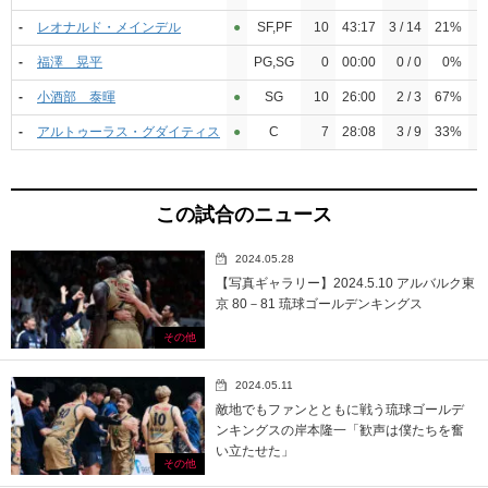
-
レオナルド・メインデル
●︎
SF,PF
10
43:17
3 / 14
21%
-
福澤 晃平
PG,SG
0
00:00
0 / 0
0%
-
小酒部 泰暉
●︎
SG
10
26:00
2 / 3
67%
-
アルトゥーラス・グダイティス
●︎
C
7
28:08
3 / 9
33%
この試合のニュース
2024.05.28
【写真ギャラリー】2024.5.10 アルバルク東
京 80－81 琉球ゴールデンキングス
その他
2024.05.11
敵地でもファンとともに戦う琉球ゴールデ
ンキングスの岸本隆一「歓声は僕たちを奮
い立たせた」
その他