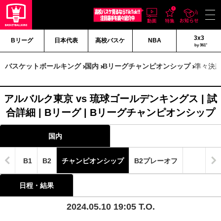
3x3
Bリーグ
日本代表
高校バスケ
NBA
by 361°
バスケットボールキング
国内
Bリーグチャンピオンシップ
準々決勝
アルバルク東京 vs 琉球ゴールデンキングス | 試
合詳細 | Bリーグ | Bリーグチャンピオンシップ
国内
B1
B2
チャンピオンシップ
B2プレーオフ
日程・結果
2024.05.10 19:05 T.O.