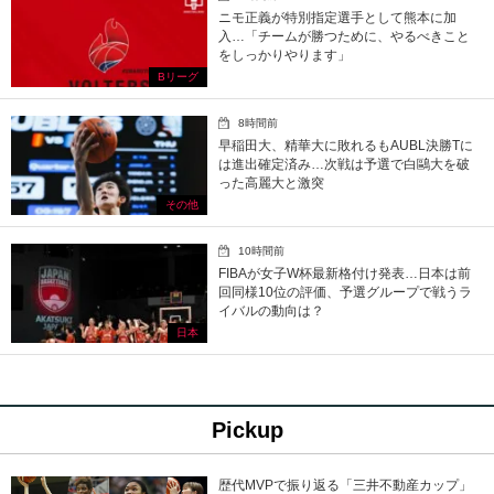
ニモ正義が特別指定選手として熊本に加
入…「チームが勝つために、やるべきこと
をしっかりやります」
Bリーグ
8時間前
早稲田大、精華大に敗れるもAUBL決勝Tに
は進出確定済み…次戦は予選で白鷗大を破
った高麗大と激突
その他
10時間前
FIBAが女子W杯最新格付け発表…日本は前
回同様10位の評価、予選グループで戦うラ
イバルの動向は？
日本
Pickup
歴代MVPで振り返る「三井不動産カップ」