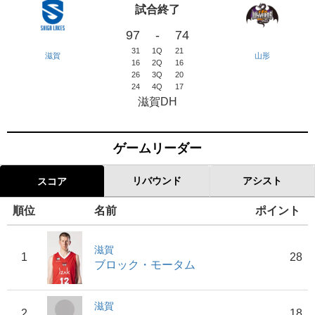
試合終了
97
-
74
31
1Q
21
滋賀
山形
16
2Q
16
26
3Q
20
24
4Q
17
滋賀DH
ゲームリーダー
リバウンド
アシスト
スコア
順位
名前
ポイント
滋賀
1
28
ブロック・モータム
滋賀
2
18