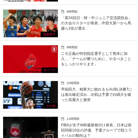
6時間前
「第34回日・韓・中ジュニア交流競技会」
の大会ロスターが発表…中部大第一から馬
越ら3名が選出
高校男子
9時間前
ニモ正義が特別指定選手として熊本に加
入…「チームが勝つために、やるべきこと
をしっかりやります」
Bリーグ
10時間前
早稲田大、精華大に敗れるもAUBL決勝Tに
は進出確定済み…次戦は予選で白鷗大を破
った高麗大と激突
その他
11時間前
FIBAが女子W杯最新格付け発表…日本は前
回同様10位の評価、予選グループで戦うラ
イバルの動向は？