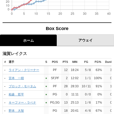
Box Score
アウェイ
ホーム
滋賀レイクス
#
選手
S
POS
PTS
MIN
FG
FG%
Dunk
-
ライアン・クリーナー
PF
12
18:24
5 / 8
63%
3
-
宮本 一樹
●︎
SF,PF
2
12:02
1 / 1
100%
0
-
ブロック・モータム
●︎
PF
28
28:33
10 / 11
91%
1
-
柏倉 哲平
●︎
PG
0
11:11
0 / 0
0%
0
-
キーファー・ラベナ
●︎
PG,SG
13
25:13
1 / 6
17%
0
-
野本 大智
PG
18
20:41
4 / 6
67%
0