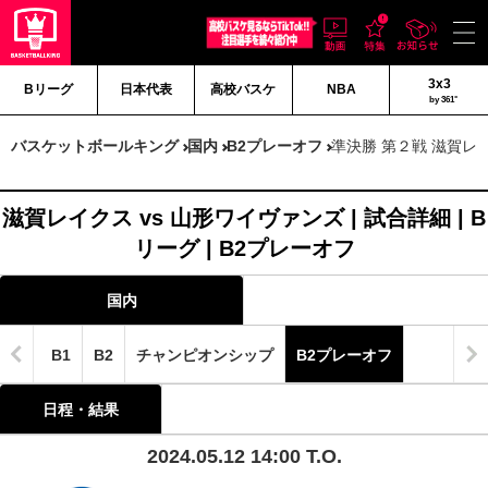
3x3
Bリーグ
日本代表
高校バスケ
NBA
by 361°
バスケットボールキング
国内
B2プレーオフ
準決勝 第２戦 滋賀レイ
滋賀レイクス vs 山形ワイヴァンズ | 試合詳細 | B
リーグ | B2プレーオフ
国内
B1
B2
チャンピオンシップ
B2プレーオフ
日程・結果
2024.05.12 14:00 T.O.