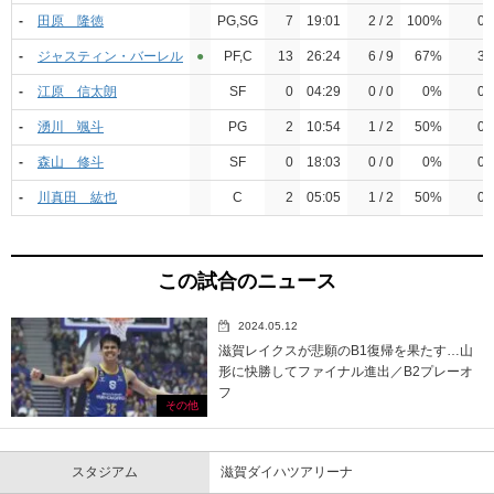
-
田原 隆徳
PG,SG
7
19:01
2 / 2
100%
0
-
ジャスティン・バーレル
●︎
PF,C
13
26:24
6 / 9
67%
3
-
江原 信太朗
SF
0
04:29
0 / 0
0%
0
-
湧川 颯斗
PG
2
10:54
1 / 2
50%
0
-
森山 修斗
SF
0
18:03
0 / 0
0%
0
-
川真田 紘也
C
2
05:05
1 / 2
50%
0
この試合のニュース
2024.05.12
滋賀レイクスが悲願のB1復帰を果たす…山
形に快勝してファイナル進出／B2プレーオ
フ
その他
スタジアム
滋賀ダイハツアリーナ