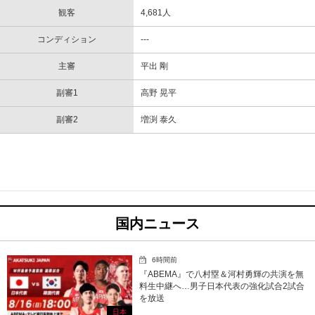
観客
4,681人
コンディション
---
主審
平出 剛
副審1
高野 晃平
副審2
増渕 泰久
国内ニュース
6時間前
『ABEMA』で八村塁＆河村勇輝の共演を無
料生中継へ…男子日本代表の強化試合2試合
を放送
日本