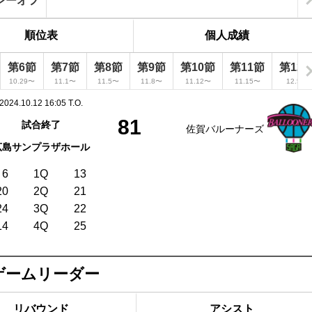
レーオフ
順位表
個人成績
第6節
第7節
第8節
第9節
第10節
第11節
第12
10.29〜
11.1〜
11.5〜
11.8〜
11.12〜
11.15〜
12.5〜
2024.10.12 16:05 T.O.
81
試合終了
佐賀バルーナーズ
広島サンプラザホール
6
1Q
13
20
2Q
21
24
3Q
22
14
4Q
25
ゲームリーダー
リバウンド
アシスト