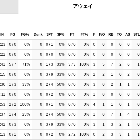
アウェイ
IN
FG
FG%
Dunk
3PT
3P%
FT
FT%
F
F/O
RB
TO
AS
STL
:23
0 / 0
0%
0
0 / 1
0%
0 / 0
0%
0
0
0
0
0
0
:22
0 / 0
0%
0
0 / 0
0%
0 / 0
0%
0
0
0
0
0
0
:41
5 / 7
71%
0
1 / 3
33%
3 / 3
100%
3
5
7
2
6
1
:15
0 / 0
0%
0
3 / 9
33%
0 / 0
0%
2
2
1
0
2
0
:36
1 / 3
33%
0
2 / 4
50%
0 / 0
0%
3
0
2
1
1
3
:11
0 / 0
0%
0
0 / 2
0%
0 / 0
0%
1
0
0
0
0
0
:53
2 / 2
100%
0
0 / 1
0%
0 / 0
0%
4
1
1
0
1
0
:37
1 / 4
25%
0
2 / 4
50%
0 / 0
0%
1
0
7
1
4
1
:42
0 / 3
0%
0
3 / 9
33%
0 / 0
0%
3
1
3
2
1
0
:13
0 / 1
0%
0
0 / 2
0%
2 / 2
100%
0
2
3
3
1
1