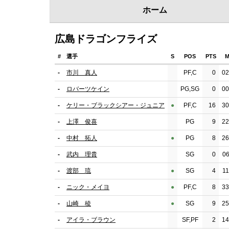
ホーム
広島ドラゴンフライズ
#
選手
S
POS
PTS
M
-
市川 真人
PF,C
0
02
-
ロバーツケイン
PG,SG
0
00
-
ケリー・ブラックシアー・ジュニア
●︎
PF,C
16
30
-
上澤 俊喜
PG
9
22
-
中村 拓人
●︎
PG
8
26
-
武内 理貴
SG
0
06
-
渡部 琉
●︎
SG
4
11
-
ニック・メイヨ
●︎
PF,C
8
33
-
山崎 稜
●︎
SG
9
25
-
アイラ・ブラウン
SF,PF
2
14