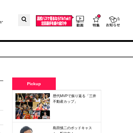
1°
Pickup
歴代MVPで振り返る「三井
不動産カップ」
島田慎二のポッドキャス