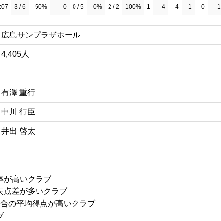
:07
3 / 6
50%
0
0 / 5
0%
2 / 2
100%
1
4
4
1
0
1
広島サンプラザホール
4,405人
---
有澤 重行
中川 行臣
井出 啓太
率が高いクラブ
失点差が多いクラブ
試合の平均得点が高いクラブ
ブ