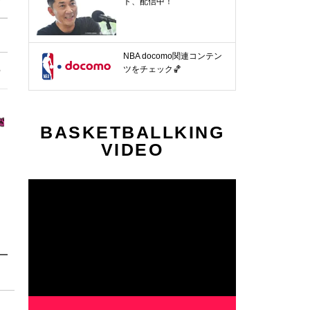
ト、配信中！
NBA docomo関連コンテン
節
第13節
第14節
第15節
第16節
第17節
第18節
ツをチェック🏀
12.10〜
12.13〜
12.19〜
12.24〜
12.26〜
1.3〜
BASKETBALLKING
VIDEO