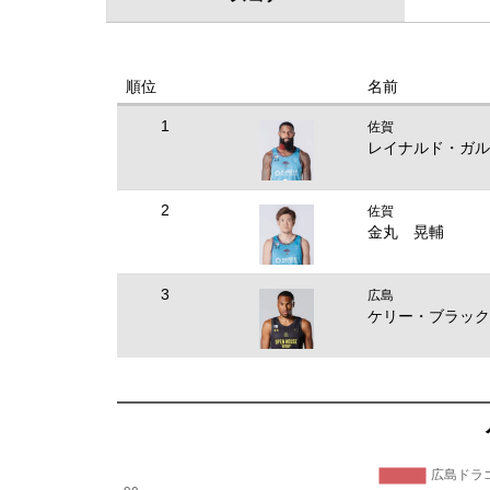
順位
名前
1
佐賀
レイナルド・ガル
2
佐賀
金丸 晃輔
3
広島
ケリー・ブラック