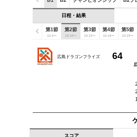
B1
B2
チャンピオンシップ
B2プ
日程・結果
第1節
第2節
第3節
第4節
第5節
10.3〜
10.10〜
10.15〜
10.18〜
10.25〜
64
広島ドラゴンフライズ
スコア