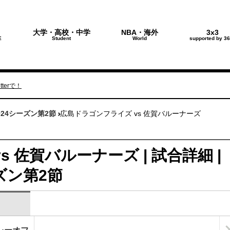
大学・高校・中学
NBA・海外
3x3
E
Student
World
supported by 36
terで！
024シーズン第2節
広島ドラゴンフライズ vs 佐賀バルーナーズ
 佐賀バルーナーズ | 試合詳細 |
ーズン第2節