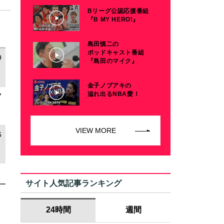
Bリーグ公認応援番組
『B MY HERO!』
島田慎二の
ポッドキャスト番組
9
『島田のマイク』
金子ノブアキの
溢れ出るNBA愛！
7
VIEW MORE
6
サイト人気記事ランキング
24時間
週間