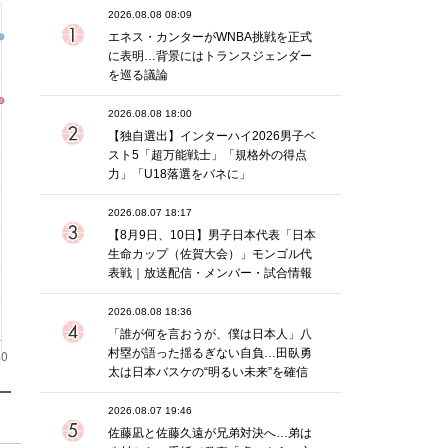
2026.08.08 08:09
エネス・カンターがWNBA挑戦を正式
に表明…背景にはトランスジェンダー
を巡る議論
2026.08.08 18:00
【独自選出】インターハイ2026男子ベ
スト5「超万能戦士」「規格外の得点
力」「U18落選をバネに」
2026.08.07 18:17
【8月9日、10日】男子日本代表「日本
生命カップ（佐賀大会）」モンゴル代
表戦｜放送配信・メンバー・試合情報
2026.08.08 18:36
「誰が何を言おうが、僕は日本人」八
村塁が語った揺るぎない自負…田臥勇
太は日本バスケの“明るい未来”を確信
2026.08.07 19:46
佐藤凪と佐藤久遠が兄弟対決へ…弟は