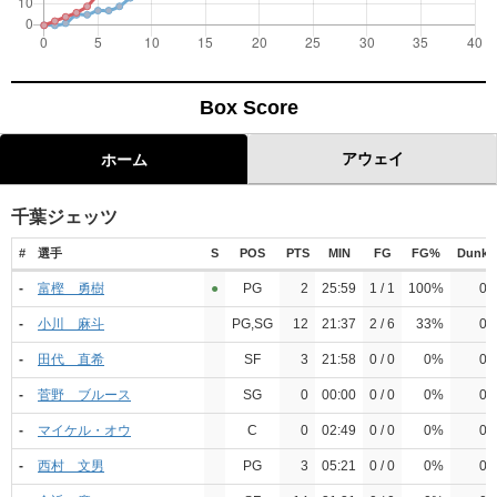
Box Score
アウェイ
ホーム
千葉ジェッツ
#
選手
S
POS
PTS
MIN
FG
FG%
Dunk
-
富樫 勇樹
●︎
PG
2
25:59
1 / 1
100%
0
-
小川 麻斗
PG,SG
12
21:37
2 / 6
33%
0
-
田代 直希
SF
3
21:58
0 / 0
0%
0
-
菅野 ブルース
SG
0
00:00
0 / 0
0%
0
-
マイケル・オウ
C
0
02:49
0 / 0
0%
0
-
西村 文男
PG
3
05:21
0 / 0
0%
0