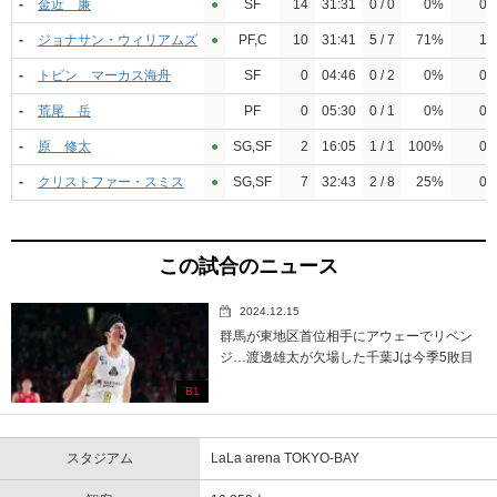
-
金近 廉
●︎
SF
14
31:31
0 / 0
0%
0
-
ジョナサン・ウィリアムズ
●︎
PF,C
10
31:41
5 / 7
71%
1
-
トビン マーカス海舟
SF
0
04:46
0 / 2
0%
0
-
荒尾 岳
PF
0
05:30
0 / 1
0%
0
-
原 修太
●︎
SG,SF
2
16:05
1 / 1
100%
0
-
クリストファー・スミス
●︎
SG,SF
7
32:43
2 / 8
25%
0
この試合のニュース
2024.12.15
群馬が東地区首位相手にアウェーでリベン
ジ…渡邊雄太が欠場した千葉Jは今季5敗目
B1
スタジアム
LaLa arena TOKYO-BAY