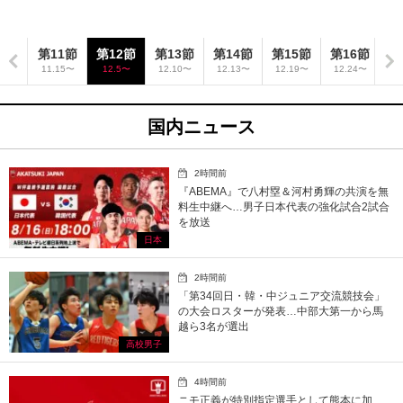
0節
第11節
第12節
第13節
第14節
第15節
第16節
第
12〜
11.15〜
12.5〜
12.10〜
12.13〜
12.19〜
12.24〜
12
国内ニュース
2時間前
『ABEMA』で八村塁＆河村勇輝の共演を無
料生中継へ…男子日本代表の強化試合2試合
を放送
日本
2時間前
「第34回日・韓・中ジュニア交流競技会」
の大会ロスターが発表…中部大第一から馬
越ら3名が選出
高校男子
4時間前
ニモ正義が特別指定選手として熊本に加