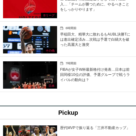
入…「チームが勝つために、やるべきこと
をしっかりやります」
Bリーグ
6時間前
早稲田大、精華大に敗れるもAUBL決勝Tに
は進出確定済み…次戦は予選で白鷗大を破
った高麗大と激突
その他
7時間前
FIBAが女子W杯最新格付け発表…日本は前
回同様10位の評価、予選グループで戦うラ
イバルの動向は？
日本
Pickup
歴代MVPで振り返る「三井不動産カップ」