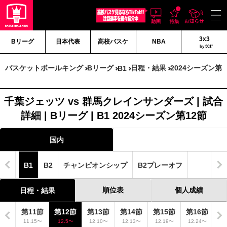
3x3
Bリーグ
日本代表
高校バスケ
NBA
by 361°
バスケットボールキング
Bリーグ
日程・結果
2024シーズン第1
B1
千葉ジェッツ vs 群馬クレインサンダーズ | 試合
詳細 | Bリーグ | B1 2024シーズン第12節
国内
B1
B2
チャンピオンシップ
B2プレーオフ
順位表
個人成績
日程・結果
0節
第11節
第12節
第13節
第14節
第15節
第16節
第
12〜
11.15〜
12.5〜
12.10〜
12.13〜
12.19〜
12.24〜
12