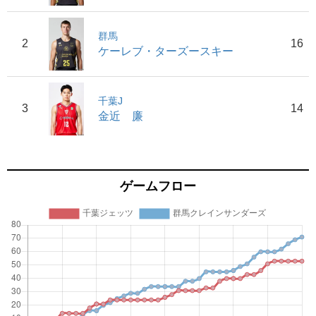
群馬
2
16
ケーレブ・ターズースキー
千葉J
3
14
金近 廉
ゲームフロー