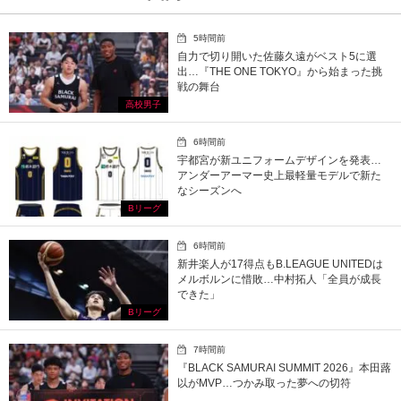
5時間前
自力で切り開いた佐藤久遠がベスト5に選
出…『THE ONE TOKYO』から始まった挑
戦の舞台
高校男子
6時間前
宇都宮が新ユニフォームデザインを発表…
アンダーアーマー史上最軽量モデルで新た
なシーズンへ
Bリーグ
6時間前
新井楽人が17得点もB.LEAGUE UNITEDは
メルボルンに惜敗…中村拓人「全員が成長
できた」
Bリーグ
7時間前
『BLACK SAMURAI SUMMIT 2026』本田蕗
以がMVP…つかみ取った夢への切符