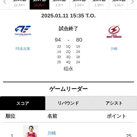
19〜
12.24〜
12.26〜
1.3〜
1.24〜
1.28〜
1.31〜
2
2025.01.11 15:35 T.O.
試合終了
94
-
80
22
1Q
14
FE名古屋
川崎
14
2Q
24
33
3Q
18
25
4Q
24
稲永
ゲームリーダー
リバウンド
アシスト
スコア
順位
名前
ポイント
川崎
1
25