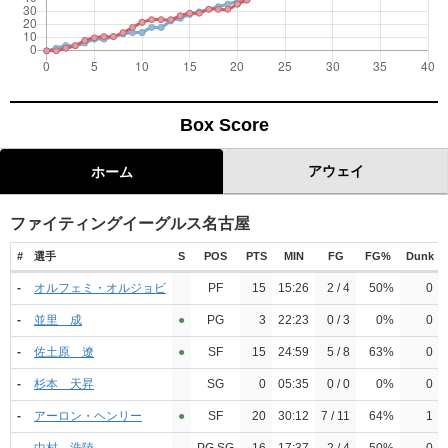
Box Score
アウェイ
ホーム
ファイティングイーグルス名古屋
#
選手
S
POS
PTS
MIN
FG
FG%
Dunk
-
オルフェミ・オルジョビ
PF
15
15:26
2 / 4
50%
0
-
並里 成
●︎
PG
3
22:23
0 / 3
0%
0
-
佐土原 遼
●︎
SF
15
24:59
5 / 8
63%
0
-
杉本 天昇
SG
0
05:35
0 / 0
0%
0
-
アーロン・ヘンリー
●︎
SF
20
30:12
7 / 11
64%
1