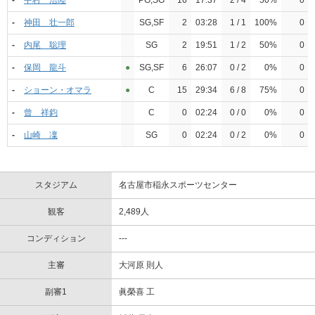
-
中村 浩陸
PG,SG
16
17:37
2 / 4
50%
0
-
神田 壮一郎
SG,SF
2
03:28
1 / 1
100%
0
-
内尾 聡理
SG
2
19:51
1 / 2
50%
0
-
保岡 龍斗
●︎
SG,SF
6
26:07
0 / 2
0%
0
-
ショーン・オマラ
●︎
C
15
29:34
6 / 8
75%
0
-
曾 祥鈞
C
0
02:24
0 / 0
0%
0
-
山崎 凜
SG
0
02:24
0 / 2
0%
0
スタジアム
名古屋市稲永スポーツセンター
観客
2,489人
コンディション
---
主審
大河原 則人
副審1
眞榮喜 工