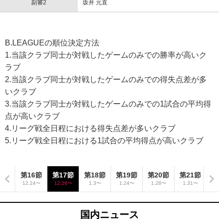
副審2
坂井 元直
B.LEAGUEの順位決定方法
1.当該クラブ同士が対戦したゲームのみでの勝率が高いク
ラブ
2.当該クラブ同士が対戦したゲームのみでの得失点差が多
いクラブ
3.当該クラブ同士が対戦したゲームのみでの1試合の平均得
点が高いクラブ
4.リーグ戦全日程における得失点差が多いクラブ
5.リーグ戦全日程における1試合の平均得点が高いクラブ
5節
第16節
第17節
第18節
第19節
第20節
第21節
第
19〜
12.24〜
12.26〜
1.3〜
1.24〜
1.28〜
1.31〜
2
国内ニュース