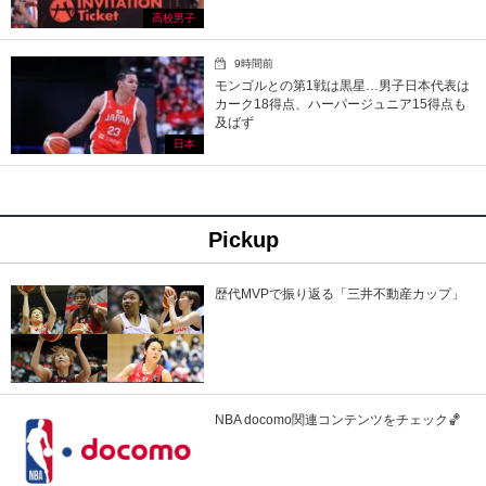
高校男子
9時間前
モンゴルとの第1戦は黒星…男子日本代表は
カーク18得点、ハーパージュニア15得点も
及ばず
日本
Pickup
歴代MVPで振り返る「三井不動産カップ」
NBA docomo関連コンテンツをチェック🏀