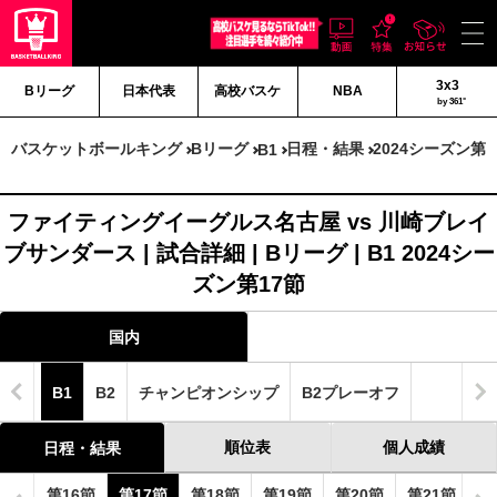
3x3
Bリーグ
日本代表
高校バスケ
NBA
by 361°
バスケットボールキング
Bリーグ
日程・結果
2024シーズン第1
B1
ファイティングイーグルス名古屋 vs 川崎ブレイ
ブサンダース | 試合詳細 | Bリーグ | B1 2024シー
ズン第17節
国内
B1
B2
チャンピオンシップ
B2プレーオフ
順位表
個人成績
日程・結果
5節
第16節
第17節
第18節
第19節
第20節
第21節
第