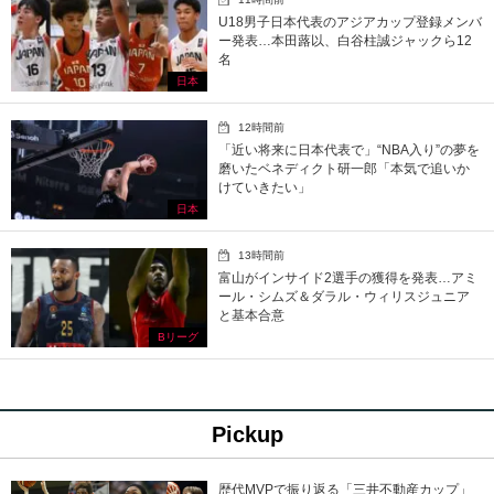
U18男子日本代表のアジアカップ登録メンバ
ー発表…本田蕗以、白谷柱誠ジャックら12
名
日本
12時間前
「近い将来に日本代表で」“NBA入り”の夢を
磨いたベネディクト研一郎「本気で追いか
けていきたい」
日本
13時間前
富山がインサイド2選手の獲得を発表…アミ
ール・シムズ＆ダラル・ウィリスジュニア
と基本合意
Bリーグ
Pickup
歴代MVPで振り返る「三井不動産カップ」