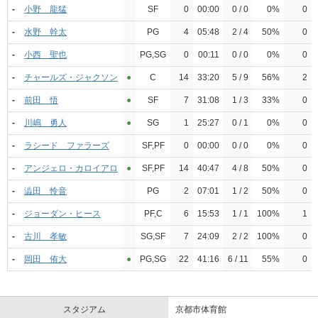
-
小野 龍猛
SF
0
00:00
0 / 0
0%
0
-
水野 幹太
PG
4
05:48
2 / 4
50%
0
-
小西 聖也
PG,SG
0
00:11
0 / 0
0%
0
-
チャールズ・ジャクソン
●︎
C
14
33:20
5 / 9
56%
2
-
前田 悟
●︎
SF
7
31:08
1 / 3
33%
0
-
川嶋 勇人
●︎
SG
1
25:27
0 / 1
0%
0
-
ラシード ファラーズ
SF,PF
0
00:00
0 / 0
0%
0
-
アンジェロ・カロイアロ
●︎
SF,PF
14
40:47
4 / 8
50%
0
-
澁田 怜音
PG
2
07:01
1 / 2
50%
0
-
ジョーダン・ヒース
PF,C
6
15:53
1 / 1
100%
1
-
古川 孝敏
SG,SF
7
24:09
2 / 2
100%
0
-
岡田 侑大
●︎
PG,SG
22
41:16
6 / 11
55%
0
スタジアム
京都市体育館