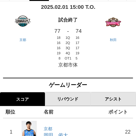
2025.02.01 15:00 T.O.
試合終了
77
-
74
18
1Q
16
京都
秋田
16
2Q
17
16
3Q
17
19
4Q
19
8
OT1
5
京都市体
ゲームリーダー
リバウンド
アシスト
スコア
順位
名前
ポイント
京都
1
22
岡田 侑大