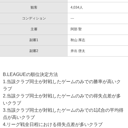
観客
4,034人
コンディション
---
主審
阿部 聖
副審1
秋山 厚志
副審2
井出 啓太
B.LEAGUEの順位決定方法
1.当該クラブ同士が対戦したゲームのみでの勝率が高いク
ラブ
2.当該クラブ同士が対戦したゲームのみでの得失点差が多
いクラブ
3.当該クラブ同士が対戦したゲームのみでの1試合の平均得
点が高いクラブ
4.リーグ戦全日程における得失点差が多いクラブ