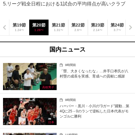
5.リーグ戦全日程における1試合の平均得点が高いクラブ
8節
第19節
第20節
第21節
第22節
第23節
第24節
第
3〜
1.24〜
1.28〜
1.31〜
2.6〜
2.14〜
3.7〜
3
国内ニュース
9時間前
「塁、大きくなったな」…井手口孝氏が八
村塁の成長を実感、育成への貢献に感謝
高校男子
9時間前
ハーパー・黒川・小川の“3ガード”躍動…第
4Qに25－0のランで逆転した日本代表がモ
ンゴルに勝利
日本
11時間前