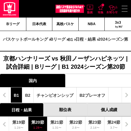
3x3
Bリーグ
日本代表
高校バスケ
NBA
by 361°
バスケットボールキング
Bリーグ
日程・結果
2024シーズン第2
B1
京都ハンナリーズ vs 秋田ノーザンハピネッツ |
試合詳細 | Bリーグ | B1 2024シーズン第20節
国内
B1
B2
チャンピオンシップ
B2プレーオフ
順位表
個人成績
日程・結果
8節
第19節
第20節
第21節
第22節
第23節
第24節
第
3〜
1.24〜
1.28〜
1.31〜
2.6〜
2.14〜
3.7〜
3