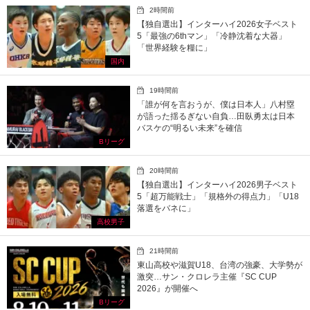
2時間前
【独自選出】インターハイ2026女子ベスト
5「最強の6thマン」「冷静沈着な大器」
「世界経験を糧に」
国内
19時間前
「誰が何を言おうが、僕は日本人」八村塁
が語った揺るぎない自負…田臥勇太は日本
バスケの“明るい未来”を確信
Bリーグ
20時間前
【独自選出】インターハイ2026男子ベスト
5「超万能戦士」「規格外の得点力」「U18
落選をバネに」
高校男子
21時間前
東山高校や滋賀U18、台湾の強豪、大学勢が
激突…サン・クロレラ主催『SC CUP
2026』が開催へ
Bリーグ