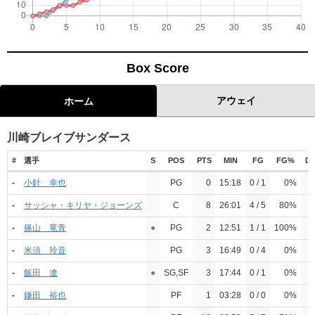
Box Score
アウェイ
ホーム
川崎ブレイブサンダース
#
選手
S
POS
PTS
MIN
FG
FG%
Du
-
小針 幸也
PG
0
15:18
0 / 1
0%
-
サッシャ・キリヤ・ジョーンズ
C
8
26:01
4 / 5
80%
-
篠山 竜青
●︎
PG
2
12:51
1 / 1
100%
-
米須 玲音
PG
3
16:49
0 / 4
0%
-
飯田 遼
●︎
SG,SF
3
17:44
0 / 1
0%
-
鎌田 裕也
PF
1
03:28
0 / 0
0%