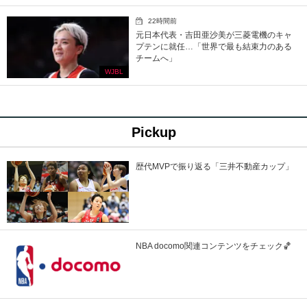
22時間前
元日本代表・吉田亜沙美が三菱電機のキャ
プテンに就任…「世界で最も結束力のある
チームへ」
WJBL
Pickup
歴代MVPで振り返る「三井不動産カップ」
NBA docomo関連コンテンツをチェック🏀