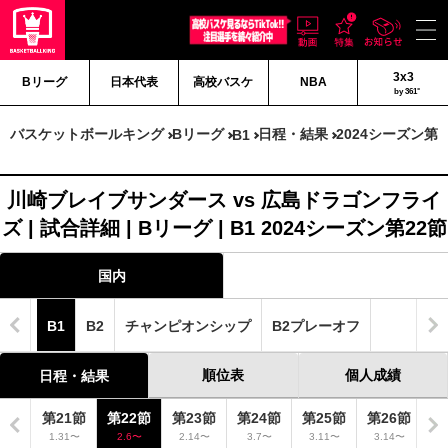
3x3
Bリーグ
日本代表
高校バスケ
NBA
by 361°
バスケットボールキング
Bリーグ
日程・結果
2024シーズン第2
B1
川崎ブレイブサンダース vs 広島ドラゴンフライ
ズ | 試合詳細 | Bリーグ | B1 2024シーズン第22節
国内
B1
B2
チャンピオンシップ
B2プレーオフ
順位表
個人成績
日程・結果
0節
第21節
第22節
第23節
第24節
第25節
第26節
第
28〜
1.31〜
2.6〜
2.14〜
3.7〜
3.11〜
3.14〜
3