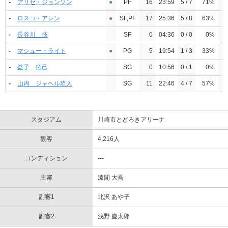
-
アリゼ・ジョンソン
●︎
PF
16
23:59
5 / 7
71%
-
ロスコ・アレン
●︎
SF,PF
17
25:36
5 / 8
63%
-
長谷川 技
SF
0
04:36
0 / 0
0%
-
マシュー・ライト
●︎
PG
5
19:54
1 / 3
33%
-
益子 拓己
SG
0
10:56
0 / 1
0%
-
山内 ジャヘル琉人
SG
11
22:46
4 / 7
57%
スタジアム
川崎市とどろきアリーナ
観客
4,216人
コンディション
---
主審
漆間 大吾
副審1
北沢 あや子
副審2
浅野 慶太郎