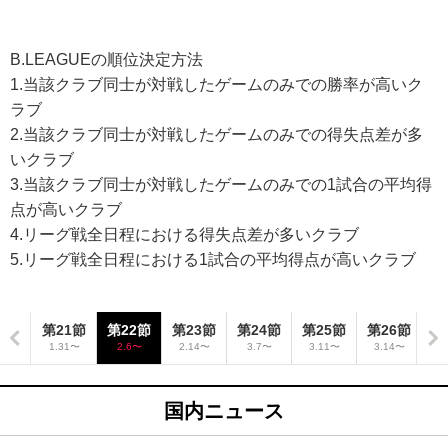
B.LEAGUEの順位決定方法
1.当該クラブ同士が対戦したゲームのみでの勝率が高いク
ラブ
2.当該クラブ同士が対戦したゲームのみでの得失点差が多
いクラブ
3.当該クラブ同士が対戦したゲームのみでの1試合の平均得
点が高いクラブ
4.リーグ戦全日程における得失点差が多いクラブ
5.リーグ戦全日程における1試合の平均得点が高いクラブ
0節
第21節
第22節
第23節
第24節
第25節
第26節
第
28〜
1.31〜
2.6〜
2.14〜
3.7〜
3.11〜
3.14〜
3
国内ニュース