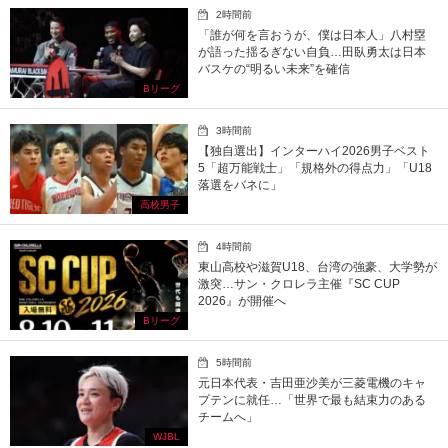
2時間前
「誰が何を言おうが、僕は日本人」八村塁
が語った揺るぎない自負…田臥勇太は日本
バスケの“明るい未来”を確信
Bリーグ
3時間前
【独自選出】インターハイ2026男子ベスト
5「超万能戦士」「規格外の得点力」「U18
落選をバネに」
高校男子
4時間前
東山高校や滋賀U18、台湾の強豪、大学勢が
激突…サン・クロレラ主催『SC CUP
2026』が開催へ
Bリーグ
5時間前
元日本代表・吉田亜沙美が三菱電機のキャ
プテンに就任…「世界で最も結束力のある
チームへ」
WJBL