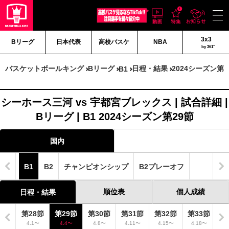
3x3
Bリーグ
日本代表
高校バスケ
NBA
by 361°
バスケットボールキング
Bリーグ
日程・結果
2024シーズン第2
B1
シーホース三河 vs 宇都宮ブレックス | 試合詳細 |
Bリーグ | B1 2024シーズン第29節
国内
B1
B2
チャンピオンシップ
B2プレーオフ
順位表
個人成績
日程・結果
7節
第28節
第29節
第30節
第31節
第32節
第33節
第
28〜
4.1〜
4.4〜
4.8〜
4.11〜
4.15〜
4.18〜
4