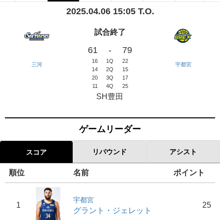
2025.04.06 15:05 T.O.
試合終了
61
-
79
16
1Q
22
三河
宇都宮
14
2Q
15
20
3Q
17
11
4Q
25
SH豊田
ゲームリーダー
リバウンド
アシスト
スコア
順位
名前
ポイント
宇都宮
1
25
グラント・ジェレット