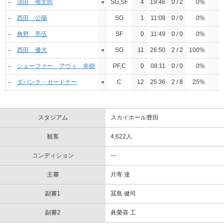
-
須田 侑太郎
●︎
SG,SF
4
19:46
0 / 2
0%
-
西田 公陽
SG
1
11:08
0 / 0
0%
-
角野 亮伍
SF
0
11:49
0 / 0
0%
-
西田 優大
●︎
SG
11
26:50
2 / 2
100%
-
シェーファー アヴィ 幸樹
PF,C
0
08:11
0 / 0
0%
-
ダバンテ・ガードナー
●︎
C
12
25:36
2 / 8
25%
スタジアム
スカイホール豊田
観客
4,622人
コンディション
---
主審
片寄 達
副審1
冨島 健司
副審2
眞榮喜 工