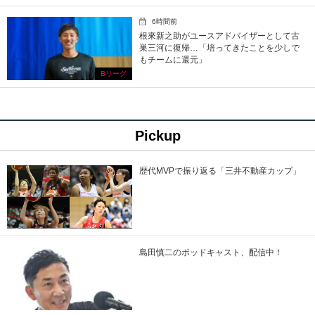
6時間前
根來新之助がユースアドバイザーとして古
巣三河に復帰…「培ってきたことを少しで
もチームに還元」
Bリーグ
Pickup
歴代MVPで振り返る「三井不動産カップ」
島田慎二のポッドキャスト、配信中！