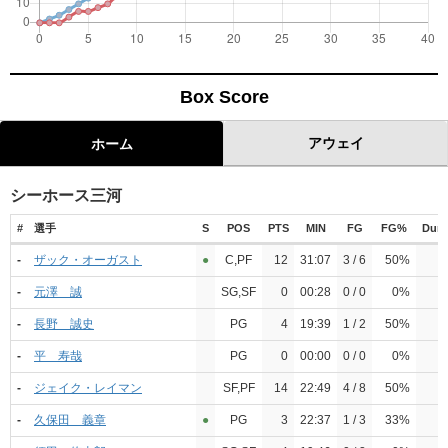
Box Score
アウェイ
ホーム
シーホース三河
#
選手
S
POS
PTS
MIN
FG
FG%
Dun
-
ザック・オーガスト
●︎
C,PF
12
31:07
3 / 6
50%
-
元澤 誠
SG,SF
0
00:28
0 / 0
0%
-
長野 誠史
PG
4
19:39
1 / 2
50%
-
平 寿哉
PG
0
00:00
0 / 0
0%
-
ジェイク・レイマン
SF,PF
14
22:49
4 / 8
50%
-
久保田 義章
●︎
PG
3
22:37
1 / 3
33%