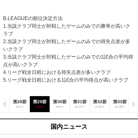
B.LEAGUEの順位決定方法
1.当該クラブ同士が対戦したゲームのみでの勝率が高いク
ラブ
2.当該クラブ同士が対戦したゲームのみでの得失点差が多
いクラブ
3.当該クラブ同士が対戦したゲームのみでの1試合の平均得
点が高いクラブ
4.リーグ戦全日程における得失点差が多いクラブ
5.リーグ戦全日程における1試合の平均得点が高いクラブ
7節
第28節
第29節
第30節
第31節
第32節
第33節
第
28〜
4.1〜
4.4〜
4.8〜
4.11〜
4.15〜
4.18〜
4
国内ニュース