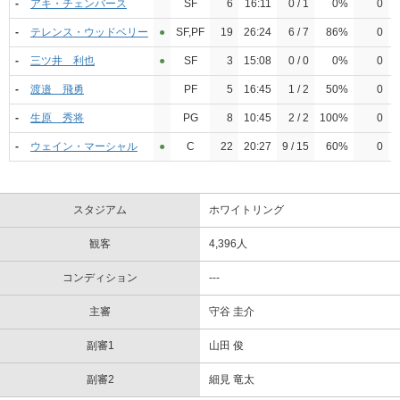
-
アキ・チェンバース
SF
6
16:11
0 / 1
0%
0
2
-
テレンス・ウッドベリー
●︎
SF,PF
19
26:24
6 / 7
86%
0
2
-
三ツ井 利也
●︎
SF
3
15:08
0 / 0
0%
0
1
-
渡邉 飛勇
PF
5
16:45
1 / 2
50%
0
0
-
生原 秀将
PG
8
10:45
2 / 2
100%
0
1
-
ウェイン・マーシャル
●︎
C
22
20:27
9 / 15
60%
0
0
スタジアム
ホワイトリング
観客
4,396人
コンディション
---
主審
守谷 圭介
副審1
山田 俊
副審2
細見 竜太