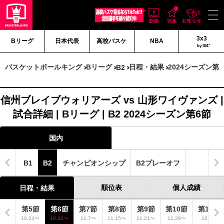
3x3
Bリーグ
日本代表
高校バスケ
NBA
by 361°
バスケットボールキング
Bリーグ
日程・結果
2024シーズン第
B2
信州ブレイブウォリアーズ vs 山形ワイヴァンズ |
試合詳細 | Bリーグ | B2 2024シーズン第6節
国内
B1
B2
チャンピオンシップ
B2プレーオフ
順位表
個人成績
日程・結果
4節
第5節
第6節
第7節
第8節
第9節
第10節
第11節
.18〜
10.24〜
10.31〜
11.7〜
11.15〜
11.21〜
11.28〜
12.5〜