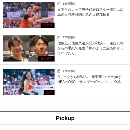
16時間前
日本生命カップ男子代表ロスター決定…広
島の三谷桂司朗が急きょ追加招集
その他
17時間前
佐藤凪と佐藤久遠が兄弟対決へ…弟は八村
からの手紙で発奮「虎のように立ち向かっ
ていけたら」
高校男子
17時間前
BリーグからNBAへ…元千葉JチアMiyuが
NBAのOKC「サンダーガールズ」に合格
国内
Pickup