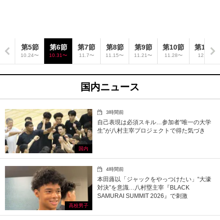
4節
第5節
第6節
第7節
第8節
第9節
第10節
第11節
.18〜
10.24〜
10.31〜
11.7〜
11.15〜
11.21〜
11.28〜
12.5〜
国内ニュース
3時間前
自己表現は必須スキル…参加者“唯一の大学
生”が八村主宰プロジェクトで得た気づき
国内
4時間前
本田蕗以「ジャックをやっつけたい」“大濠
対決”を意識…八村塁主宰『BLACK
SAMURAI SUMMIT 2026』で刺激
高校男子