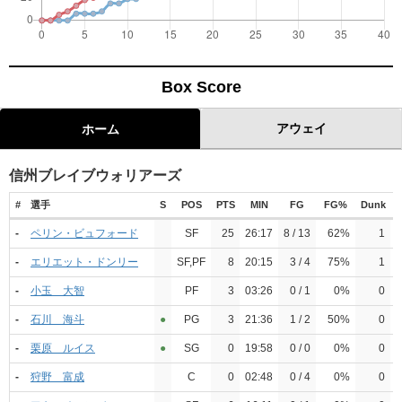
Box Score
アウェイ
ホーム
信州ブレイブウォリアーズ
#
選手
S
POS
PTS
MIN
FG
FG%
Dunk
-
ペリン・ビュフォード
SF
25
26:17
8 / 13
62%
1
1
-
エリエット・ドンリー
SF,PF
8
20:15
3 / 4
75%
1
0
-
小玉 大智
PF
3
03:26
0 / 1
0%
0
1
-
石川 海斗
●︎
PG
3
21:36
1 / 2
50%
0
0
-
栗原 ルイス
●︎
SG
0
19:58
0 / 0
0%
0
0
-
狩野 富成
C
0
02:48
0 / 4
0%
0
0