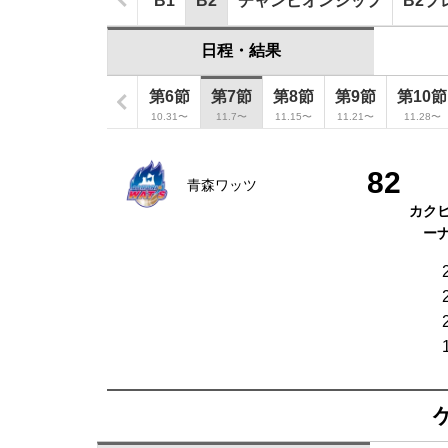
B1
B2
チャンピオンシップ
B2プ
日程・結果
節
第4節
第5節
第6節
第7節
第8節
第9節
第10節
〜
10.18〜
10.24〜
10.31〜
11.7〜
11.15〜
11.21〜
11.28〜
82
青森ワッツ
カク
ー