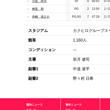
-
小室 昂大
SF
0
00:43
0 / 0
-
神里 和
PG
2
12:55
1 / 2
-
寺嶋 恭之介
PG,SG
7
07:29
2 / 2
スタジアム
カクヒログループス
観客
1,160人
コンディション
---
主審
岩月 遼司
副審1
中道 凌平
副審2
野々村 日希
国内ニュース
海外ニュース