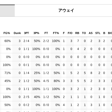
アウェイ
FG%
Dunk
3PT
3P%
FT
FT%
F
F/O
RB
TO
AS
STL
B
B/
60%
3
2 / 4
50%
2 / 2
100%
1
3
7
0
2
3
2
0%
0
1 / 1
100%
0 / 0
0%
1
0
4
2
0
0
0
0%
0
0 / 0
0%
0 / 0
0%
0
0
0
0
0
0
0
100%
0
0 / 1
0%
0 / 0
0%
0
0
0
0
0
0
0
71%
0
1 / 4
25%
1 / 2
50%
1
5
2
5
8
2
0
45%
2
1 / 2
50%
4 / 5
80%
3
3
5
5
2
3
3
0%
0
1 / 1
100%
1 / 1
100%
0
3
2
1
2
3
0
100%
0
2 / 5
40%
1 / 2
50%
2
1
1
1
0
1
0
50%
0
0 / 2
0%
0 / 0
0%
4
1
2
1
3
1
0