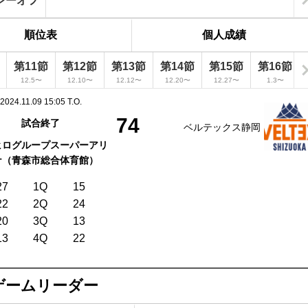
レーオフ
順位表
個人成績
第11節
第12節
第13節
第14節
第15節
第16節
12.5〜
12.10〜
12.12〜
12.20〜
12.27〜
1.3〜
2024.11.09 15:05 T.O.
74
試合終了
ベルテックス静岡
ヒログループスーパーアリ
ナ（青森市総合体育館）
27
1Q
15
22
2Q
24
20
3Q
13
13
4Q
22
ゲームリーダー