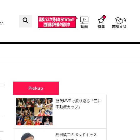
1°
Pickup
歴代MVPで振り返る「三井
不動産カップ」
島田慎二のポッドキャス