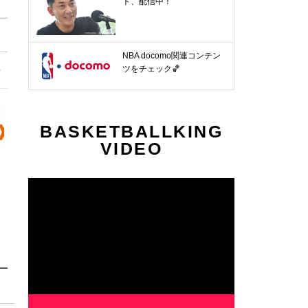
ト、配信中！
NBA docomo関連コンテン
第17節
第18節
第19節
第20節
第21節
第22節
第
ツをチェック🏀
1.23〜
1.30〜
2.7〜
2.14〜
2.20〜
2.27〜
3
BASKETBALLKING
VIDEO