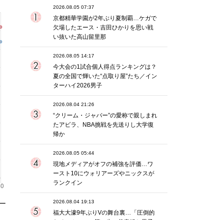
2026.08.05 07:37
京都精華学園が2年ぶり夏制覇…ケガで
欠場したエース・吉田ひかりを思い戦
い抜いた高山留里那
2026.08.05 14:17
今大会の1試合個人得点ランキングは？
夏の全国で輝いた“点取り屋”たち／イン
ターハイ2026男子
2026.08.04 21:26
“クリーム・ジャバー”の愛称で親しまれ
たアビラ、NBA挑戦を先送りし大学復
帰か
2026.08.05 05:44
現地メディアがオフの補強を評価…ワ
ースト10にウォリアーズやニックスが
ランクイン
2026.08.04 19:13
福大大濠9年ぶりVの舞台裏…「圧倒的