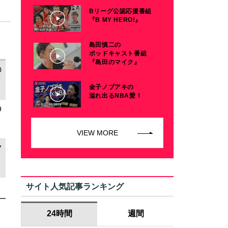
Bリーグ公認応援番組
『B MY HERO!』
島田慎二の
ポッドキャスト番組
『島田のマイク』
0
金子ノブアキの
溢れ出るNBA愛！
9
VIEW MORE
7
サイト人気記事ランキング
24時間
週間