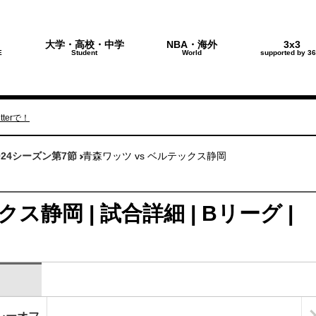
大学・高校・中学
NBA・海外
3x3
E
Student
World
supported by 36
terで！
024シーズン第7節
青森ワッツ vs ベルテックス静岡
ス静岡 | 試合詳細 | Bリーグ |