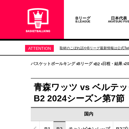
Bリーグ
日本代表
B.LEAGUE
AKATSUKI FIV
ATTENTION
取材のこぼれ話やBリーグ最新情報は公式Twit
バスケットボールキング
Bリーグ
日程・結果
2
B2
青森ワッツ vs ベルテック
B2 2024シーズン第7節
国内