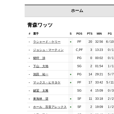
ホーム
青森ワッツ
#
選手
S
POS
PTS
MIN
FG
-
ラシャード・ケリー
●︎
PF
20
32:56
6 / 10
-
ジョシュ・マーティン
C,PF
3
13:23
0 / 1
-
猪狩 渉
PG
0
00:02
0 / 1
-
下山 大地
SG
2
01:54
1 / 1
-
池田 祐一
●︎
PG
14
29:21
5 / 7
-
マックス・ヒサタケ
●︎
PF
17
33:42
5 / 11
-
鍵冨 太雅
SG
4
15:09
0 / 3
-
東海林 奨
●︎
SF
11
33:18
2 / 2
-
ホール 百音アレックス
●︎
SF
2
19:09
1 / 2