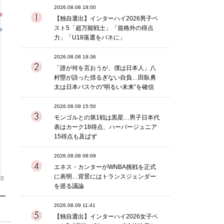
2026.08.08 18:00
【独自選出】インターハイ2026男子ベ
スト5「超万能戦士」「規格外の得点
力」「U18落選をバネに」
2026.08.08 18:36
「誰が何を言おうが、僕は日本人」八
村塁が語った揺るぎない自負…田臥勇
太は日本バスケの“明るい未来”を確信
2026.08.09 15:50
モンゴルとの第1戦は黒星…男子日本代
表はカーク18得点、ハーパージュニア
15得点も及ばず
2026.08.08 08:09
エネス・カンターがWNBA挑戦を正式
に表明…背景にはトランスジェンダー
を巡る議論
2026.08.09 11:41
【独自選出】インターハイ2026女子ベ