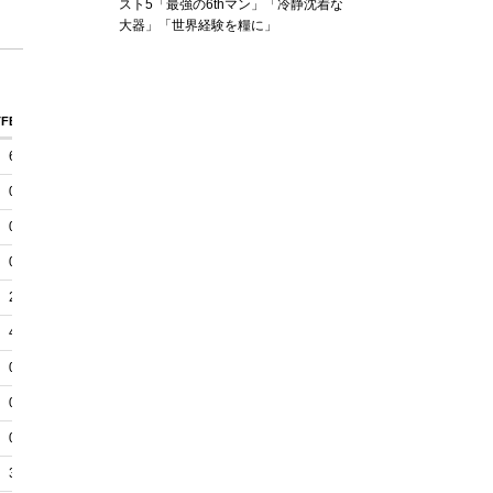
スト5「最強の6thマン」「冷静沈着な
大器」「世界経験を糧に」
TFB
PTTO
PT2I
PT2d
6
0
8
3
0
0
0
0
0
0
0
0
0
0
4
0
2
0
4
0
4
0
6
0
0
0
2
0
0
0
0
0
0
0
2
0
3
0
2
0