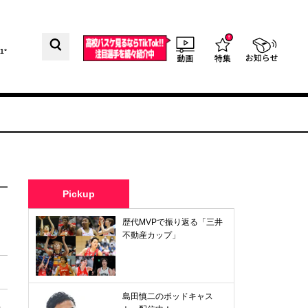
1°
Pickup
歴代MVPで振り返る「三井
不動産カップ」
島田慎二のポッドキャス