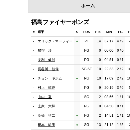
ホーム
福島ファイヤーボンズ
#
選手
S
POS
PTS
MIN
FG
-
エリック・マーフィー
●︎
PF
14
37:17
4 / 9
-
猪狩 渉
PG
0
00:00
0 / 0
-
友利 健哉
PG
0
04:51
0 / 1
-
長谷川 智伸
SG,SF
10
22:33
2 / 2
1
-
チョン ギボム
●︎
PG
10
17:09
2 / 2
1
-
村上 慎也
PG
9
20:19
3 / 6
-
山内 翼
SG
2
03:56
1 / 1
1
-
土家 大輝
PG
0
04:50
0 / 1
-
髙橋 祐二
●︎
PG
2
14:51
1 / 1
1
-
橋本 尚明
●︎
SG
13
21:12
1 / 5