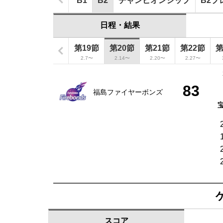
B1
B2
チャンピオンシップ
B2プ
日程・結果
第17節
第18節
第19節
第20節
第21節
第22節
第
1.23〜
1.30〜
2.7〜
2.14〜
2.20〜
2.27〜
83
福島ファイヤーボンズ
スコア