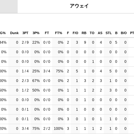
アウェイ
FG%
Dunk
3PT
3P%
FT
FT%
F
F/O
RB
TO
AS
STL
B
B/O
P
44%
0
2 / 9
22%
0 / 0
0%
2
3
9
0
4
0
5
0
0%
0
0 / 0
0%
0 / 0
0%
0
0
0
0
0
0
0
0
0%
0
0 / 0
0%
0 / 0
0%
0
0
0
1
0
0
0
0
00%
0
1 / 4
25%
3 / 4
75%
2
5
1
0
4
5
0
0
00%
0
2 / 3
67%
0 / 0
0%
2
1
3
2
3
1
0
0
50%
0
1 / 2
50%
0 / 0
0%
1
1
1
2
2
3
0
0
00%
0
0 / 0
0%
0 / 0
0%
0
0
1
0
0
0
0
0
0%
0
0 / 1
0%
0 / 0
0%
0
1
0
0
0
0
0
0
00%
0
0 / 1
0%
0 / 0
0%
3
0
1
0
1
1
0
0
20%
0
3 / 4
75%
2 / 2
100%
3
1
1
1
2
1
0
0