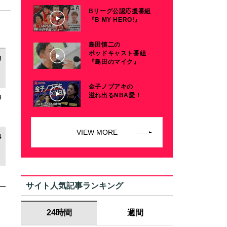
Bリーグ公認応援番組
『B MY HERO!』
島田慎二の
ポッドキャスト番組
3
『島田のマイク』
金子ノブアキの
溢れ出るNBA愛！
9
VIEW MORE
4
サイト人気記事ランキング
24時間
週間