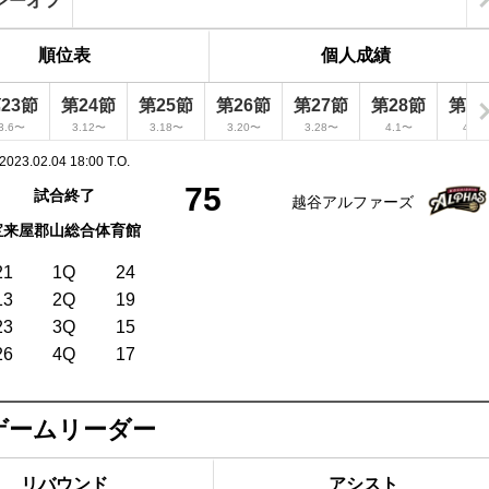
レーオフ
順位表
個人成績
23節
第24節
第25節
第26節
第27節
第28節
第2
3.6〜
3.12〜
3.18〜
3.20〜
3.28〜
4.1〜
4.4
2023.02.04 18:00 T.O.
75
試合終了
越谷アルファーズ
宝来屋郡山総合体育館
21
1Q
24
13
2Q
19
23
3Q
15
26
4Q
17
ゲームリーダー
リバウンド
アシスト