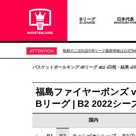
Bリーグ
日本代表
B.LEAGUE
AKATSUKI FIV
ATTENTION
取材のこぼれ話やBリーグ最新情報は公式Twit
バスケットボールキング
Bリーグ
日程・結果
2
B2
福島ファイヤーボンズ vs
Bリーグ | B2 2022シ
国内