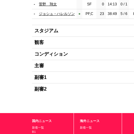
-
菅野 翔太
SF
0
14:13
0 / 1
-
ジョシュ・ハレルソン
●︎
PF,C
23
38:49
5 / 6
スタジアム
観客
コンディション
主審
副審1
副審2
国内ニュース
海外ニュース
新着一覧
新着一覧
B1