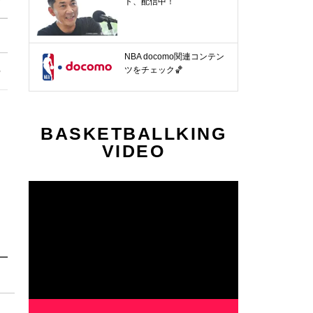
ト、配信中！
NBA docomo関連コンテン
9節
第30節
第31節
第32節
ツをチェック🏀
〜
4.11〜
4.17〜
4.25〜
BASKETBALLKING
VIDEO