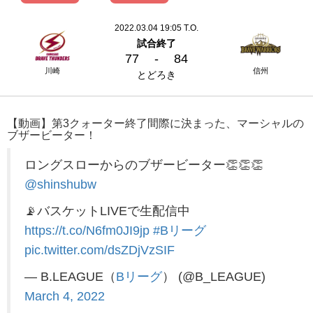
2022.03.04 19:05 T.O.
試合終了
77
-
84
川崎
信州
とどろき
【動画】第3クォーター終了間際に決まった、マーシャルの
ブザービーター！
ロングスローからのブザービーター👏👏👏
@shinshubw
📡バスケットLIVEで生配信中
https://t.co/N6fm0JI9jp
#Bリーグ
pic.twitter.com/dsZDjVzSIF
— B.LEAGUE（
Bリーグ
） (@B_LEAGUE)
March 4, 2022