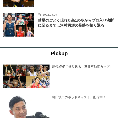
2022.03.04
彗星のごとく現れた高1の冬からプロ入り決断
に至るまで…河村勇輝の足跡を振り返る
Pickup
歴代MVPで振り返る「三井不動産カップ」
島田慎二のポッドキャスト、配信中！