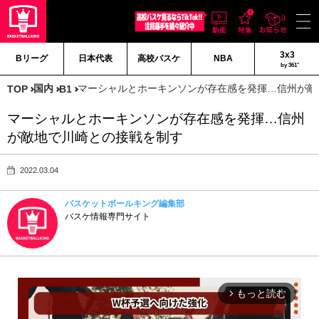
3x3
Bリーグ
日本代表
高校バスケ
NBA
by 361°
国内
マーシャルとホーキンソンが存在感を発揮…信州が敵
TOP
B1
マーシャルとホーキンソンが存在感を発揮…信州
が敵地で川崎との接戦を制す
2022.03.04
バスケットボールキング編集部
バスケ情報専門サイト
もっと読む
arrow_forward_ios