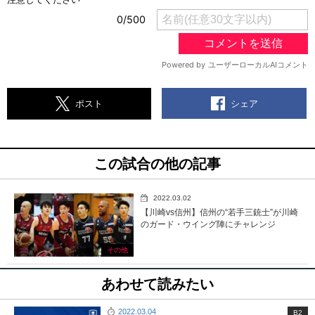
シェア
ポスト
この試合の他の記事
2022.03.02
【川崎vs信州】信州の“若手三銃士”が川崎
のガード・ウイング陣にチャレンジ
その他
あわせて読みたい
2022.03.04
B2