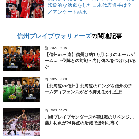
印象的な活躍をした日本代表選手は？
／アンケート結果
信州ブレイブウォリアーズ
の関連記事
2022.03.15
【信州vs三遠】信州は約1カ月ぶりのホームゲ
ーム…上位陣との対戦へ向け弾みをつけられる
か
2022.03.08
【北海道vs信州】北海道のロングを信州のチ
ームディフェンスがどう抑えるかに注目
2022.03.05
川崎ブレイブサンダースが第1戦のリベンジ…
藤井祐眞が24得点の活躍で勝利に導く