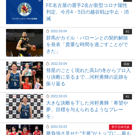
FE名古屋の選手2名が新型コロナ陽性
判定、今月4・5日の越谷戦は中止・消
滅
2022.03.04
B1
群馬がカイル・バローンとの契約解除
を発表「貴重な時間を過ごすことがで
きた」
2022.03.04
高校
彗星のごとく現れた高1の冬からプロ入
り決断に至るまで…河村勇輝の足跡を
振り返る
2022.03.03
B1
大きな決断を下した河村勇輝「希望や
夢、目標を与えられるようなプレー
を」
2022.03.03
男子日本代表
勝負強さ見せた“主将”がトップに…最も