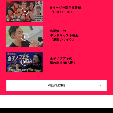
Bリーグ公認応援番組
『B MY HERO!』
島田慎二の
ポッドキャスト番組
『島田のマイク』
金子ノブアキの
溢れ出るNBA愛！
VIEW MORE