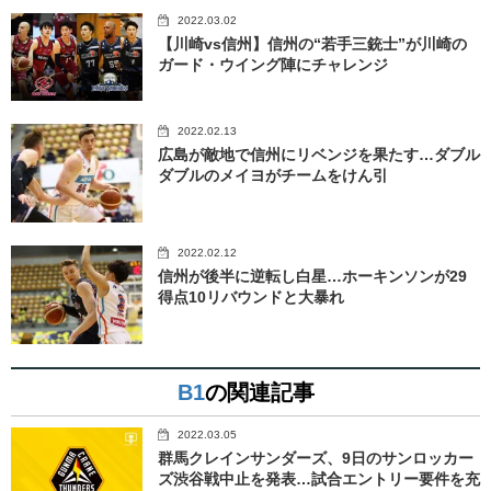
2022.03.02
【川崎vs信州】信州の“若手三銃士”が川崎の
ガード・ウイング陣にチャレンジ
2022.02.13
広島が敵地で信州にリベンジを果たす…ダブル
ダブルのメイヨがチームをけん引
2022.02.12
信州が後半に逆転し白星…ホーキンソンが29
得点10リバウンドと大暴れ
B1
の関連記事
2022.03.05
群馬クレインサンダーズ、9日のサンロッカー
ズ渋谷戦中止を発表…試合エントリー要件を充