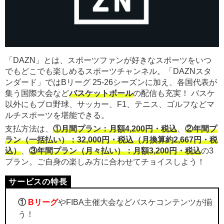
「DAZN」とは、スポーツファンが好きなスポーツをいつ
でもどこでも楽しめるスポーツチャンネル。「DAZNスタ
ンダード」ではBリーグ 25-26シーズンに加え、各国代表が
集う国際大会など
バスケットボール
の配信も充実！ バスケ
以外にもプロ野球、サッカー、F1、テニス、ゴルフなどマ
ルチスポーツを堪能できる。
支払方法は、
①月間プラン：月額4,200円・税込
、
②年間プ
ラン（一括払い）：32,000円・税込（月換算約2,667円・税
込）
、
③年間プラン（月々払い）：月額3,200円・税込
の3
プラン。ご自身の楽しみ方に合わせてチョイスしよう！
①
Bリーグ
やFIBA主催大会などバスケコンテンツが揃
う！