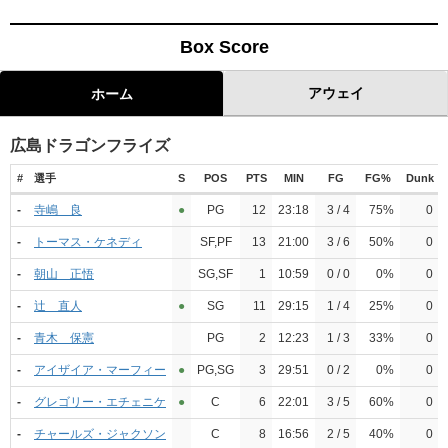
Box Score
アウェイ
ホーム
広島ドラゴンフライズ
#
選手
S
POS
PTS
MIN
FG
FG%
Dunk
-
寺嶋 良
●︎
PG
12
23:18
3 / 4
75%
0
-
トーマス・ケネディ
SF,PF
13
21:00
3 / 6
50%
0
-
朝山 正悟
SG,SF
1
10:59
0 / 0
0%
0
-
辻 直人
●︎
SG
11
29:15
1 / 4
25%
0
-
青木 保憲
PG
2
12:23
1 / 3
33%
0
-
アイザイア・マーフィー
●︎
PG,SG
3
29:51
0 / 2
0%
0
-
グレゴリー・エチェニケ
●︎
C
6
22:01
3 / 5
60%
0
-
チャールズ・ジャクソン
C
8
16:56
2 / 5
40%
0