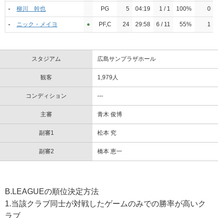
-
柳川 幹也
PG
5
04:19
1 / 1
100%
0
-
ニック・メイヨ
●︎
PF,C
24
29:58
6 / 11
55%
1
スタジアム
広島サンプラザホール
観客
1,979人
コンディション
---
主審
青木 俊博
副審1
松本 究
副審2
橋本 恵一
B.LEAGUEの順位決定方法
1.当該クラブ同士が対戦したゲームのみでの勝率が高いク
ラブ