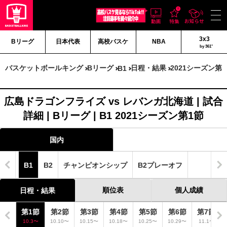
3x3
Bリーグ
日本代表
高校バスケ
NBA
by 361°
バスケットボールキング
Bリーグ
日程・結果
2021シーズン第
B1
広島ドラゴンフライズ vs レバンガ北海道 | 試合
詳細 | Bリーグ | B1 2021シーズン第1節
国内
B1
B2
チャンピオンシップ
B2プレーオフ
順位表
個人成績
日程・結果
第1節
第2節
第3節
第4節
第5節
第6節
第7節
10.3〜
10.10〜
10.15〜
10.18〜
10.25〜
10.29〜
11.1〜