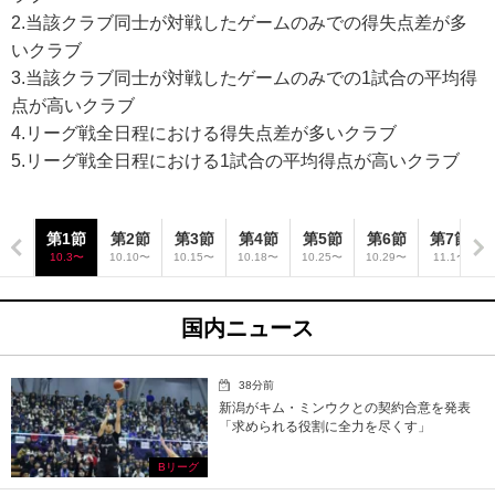
2.当該クラブ同士が対戦したゲームのみでの得失点差が多
いクラブ
3.当該クラブ同士が対戦したゲームのみでの1試合の平均得
点が高いクラブ
4.リーグ戦全日程における得失点差が多いクラブ
5.リーグ戦全日程における1試合の平均得点が高いクラブ
第1節
第2節
第3節
第4節
第5節
第6節
第7節
10.3〜
10.10〜
10.15〜
10.18〜
10.25〜
10.29〜
11.1〜
国内ニュース
38分前
新潟がキム・ミンウクとの契約合意を発表
「求められる役割に全力を尽くす」
Bリーグ