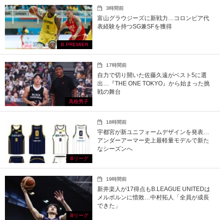
3時間前
富山グラウジーズに新戦力…コロンビア代
表経験を持つSG兼SFを獲得
B.PREMIER
17時間前
自力で切り開いた佐藤久遠がベスト5に選
出…『THE ONE TOKYO』から始まった挑
戦の舞台
高校男子
18時間前
宇都宮が新ユニフォームデザインを発表…
アンダーアーマー史上最軽量モデルで新た
なシーズンへ
Bリーグ
19時間前
新井楽人が17得点もB.LEAGUE UNITEDは
メルボルンに惜敗…中村拓人「全員が成長
できた」
Bリーグ