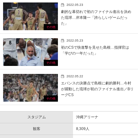
2022.05.23
劇的な幕切れで初のファイナル進出を決め
た琉球…岸本隆一「誇らしいゲームだっ
た」
その他
2022.05.23
初のCSで快進撃を見せた島根…指揮官は
「学びの一年だった」
その他
2022.05.22
エバンスの決勝点で島根に劇的勝利…今村
が躍動した琉球が初のファイナル進出／Bリ
ーグCS
その他
スタジアム
沖縄アリーナ
観客
8,309人