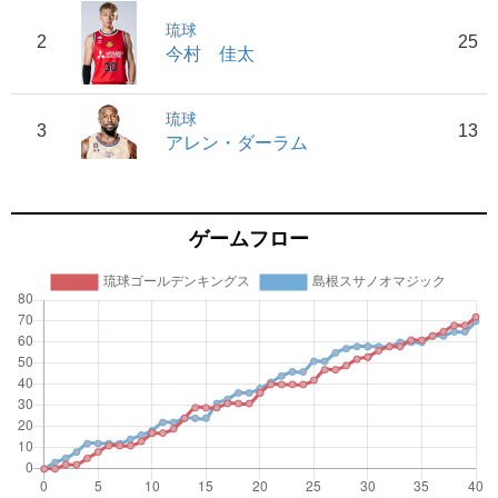
琉球
2
25
今村 佳太
琉球
3
13
アレン・ダーラム
ゲームフロー