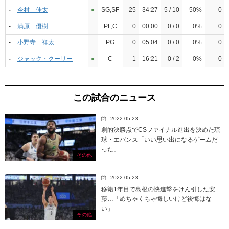
-
今村 佳太
●︎
SG,SF
25
34:27
5 / 10
50%
0
-
満原 優樹
PF,C
0
00:00
0 / 0
0%
0
-
小野寺 祥太
PG
0
05:04
0 / 0
0%
0
-
ジャック・クーリー
●︎
C
1
16:21
0 / 2
0%
0
この試合のニュース
2022.05.23
劇的決勝点でCSファイナル進出を決めた琉
球・エバンス「いい思い出になるゲームだ
った」
その他
2022.05.23
移籍1年目で島根の快進撃をけん引した安
藤…「めちゃくちゃ悔しいけど後悔はな
い」
その他