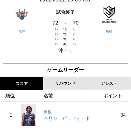
試合終了
72
-
70
17
1Q
18
琉球
島根
19
2Q
20
17
3Q
20
19
4Q
12
沖アリ
ゲームリーダー
リバウンド
アシスト
スコア
順位
名前
ポイント
島根
1
34
ペリン・ビュフォード