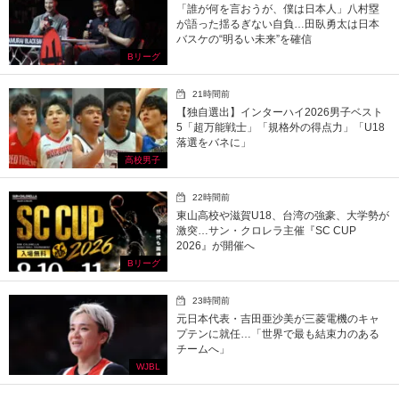
「誰が何を言おうが、僕は日本人」八村塁
が語った揺るぎない自負…田臥勇太は日本
バスケの“明るい未来”を確信
Bリーグ
21時間前
【独自選出】インターハイ2026男子ベスト
5「超万能戦士」「規格外の得点力」「U18
落選をバネに」
高校男子
22時間前
東山高校や滋賀U18、台湾の強豪、大学勢が
激突…サン・クロレラ主催『SC CUP
2026』が開催へ
Bリーグ
23時間前
元日本代表・吉田亜沙美が三菱電機のキャ
プテンに就任…「世界で最も結束力のある
チームへ」
WJBL