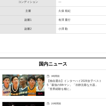
コンディション
---
主審
久保 裕紀
副審1
有澤 重行
副審2
小澤 勤
国内ニュース
3時間前
【独自選出】インターハイ2026女子ベスト
5「最強の6thマン」「冷静沈着な大器」
「世界経験を糧に」
国内
20時間前