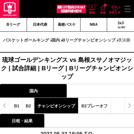
3x3
Bリーグ
日本代表
高校バスケ
NBA
by 361°
バスケットボールキング
国内
Bリーグチャンピオンシップ
準決勝 
琉球ゴールデンキングス vs 島根スサノオマジッ
ク | 試合詳細 | Bリーグ | Bリーグチャンピオンシ
ップ
国内
B1
B2
チャンピオンシップ
B2プレーオフ
日程・結果
2022.05.22 19:05 T.O.