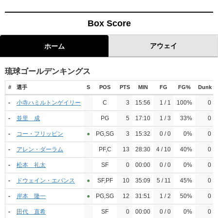
Box Score
アウェイ
ホーム
琉球ゴールデンキングス
#
選手
S
POS
PTS
MIN
FG
FG%
Dunk
-
小寺ハミルトンゲイリー
C
3
15:56
1 / 1
100%
0
-
並里 成
PG
5
17:10
1 / 3
33%
0
-
コー・フリッピン
●︎
PG,SG
3
15:32
0 / 0
0%
0
-
アレン・ダーラム
PF,C
13
28:30
4 / 10
40%
0
-
松本 礼太
SF
0
00:00
0 / 0
0%
0
-
ドウェイン・エバンス
●︎
SF,PF
10
35:09
5 / 11
45%
0
-
岸本 隆一
●︎
PG,SG
12
31:51
1 / 2
50%
0
-
田代 直希
SF
0
00:00
0 / 0
0%
0