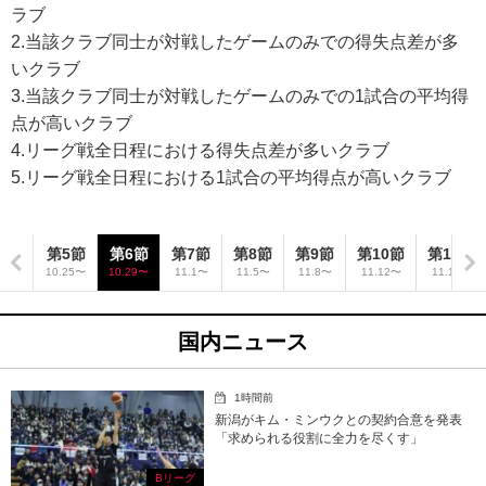
ラブ
2.当該クラブ同士が対戦したゲームのみでの得失点差が多
いクラブ
3.当該クラブ同士が対戦したゲームのみでの1試合の平均得
点が高いクラブ
4.リーグ戦全日程における得失点差が多いクラブ
5.リーグ戦全日程における1試合の平均得点が高いクラブ
4節
第5節
第6節
第7節
第8節
第9節
第10節
第11節
.18〜
10.25〜
10.29〜
11.1〜
11.5〜
11.8〜
11.12〜
11.15〜
国内ニュース
1時間前
新潟がキム・ミンウクとの契約合意を発表
「求められる役割に全力を尽くす」
Bリーグ