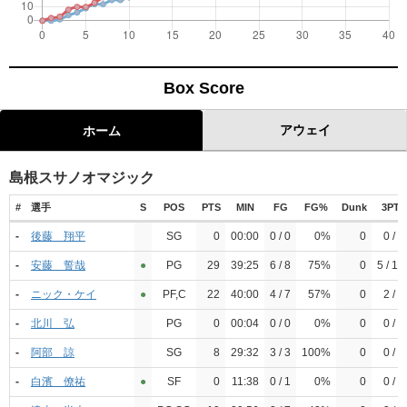
Box Score
アウェイ
ホーム
島根スサノオマジック
#
選手
S
POS
PTS
MIN
FG
FG%
Dunk
3PT
-
後藤 翔平
SG
0
00:00
0 / 0
0%
0
0 / 0
-
安藤 誓哉
●︎
PG
29
39:25
6 / 8
75%
0
5 / 12
-
ニック・ケイ
●︎
PF,C
22
40:00
4 / 7
57%
0
2 / 4
-
北川 弘
PG
0
00:04
0 / 0
0%
0
0 / 0
-
阿部 諒
SG
8
29:32
3 / 3
100%
0
0 / 4
-
白濱 僚祐
●︎
SF
0
11:38
0 / 1
0%
0
0 / 1