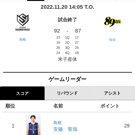
2022.11.20 14:05 T.O.
試合終了
92
-
87
23
1Q
17
島根
仙台
19
2Q
27
26
3Q
25
24
4Q
18
米子産体
ゲームリーダー
リバウンド
アシスト
スコア
順位
名前
ポイント
島根
1
29
安藤 誓哉