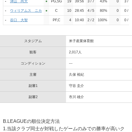
-
津山 尚大
●︎
PG,SG
19
39:56
3 / 7
43%
0
3 / 7
-
ウィリアムス ニカ
●︎
C
10
28:45
4 / 5
80%
0
0 / 0
-
谷口 大智
PF,C
4
10:40
2 / 2
100%
0
0 / 1
スタジアム
米子産業体育館
観客
2,017人
コンディション
---
主審
久保 裕紀
副審1
守谷 圭介
副審2
市川 雄介
B.LEAGUEの順位決定方法
1.当該クラブ同士が対戦したゲームのみでの勝率が高いク