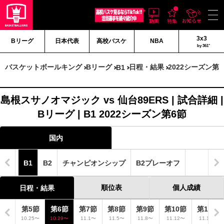
3x3
Bリーグ
日本代表
高校バスケ
NBA
by 361°
バスケットボールキング
Bリーグ
日程・結果
2022シーズン第
B1
島根スサノオマジック vs 仙台89ERS | 試合詳細 |
Bリーグ | B1 2022シーズン第6節
国内
B1
B2
チャンピオンシップ
B2プレーオフ
順位表
個人成績
日程・結果
4節
第5節
第6節
第7節
第8節
第9節
第10節
第11節
.18〜
10.25〜
10.29〜
11.1〜
11.5〜
11.8〜
11.12〜
11.15〜