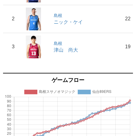
島根
2
22
ニック・ケイ
島根
3
19
津山 尚大
ゲームフロー