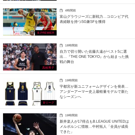
4時間前
富山グラウジーズに新戦力…コロンビア代
表経験を持つSG兼SFを獲得
B.PREMIER
18時間前
自力で切り開いた佐藤久遠がベスト5に選
出…『THE ONE TOKYO』から始まった挑
戦の舞台
高校男子
19時間前
宇都宮が新ユニフォームデザインを発表…
アンダーアーマー史上最軽量モデルで新た
なシーズンへ
Bリーグ
19時間前
新井楽人が17得点もB.LEAGUE UNITEDは
メルボルンに惜敗…中村拓人「全員が成長
できた」