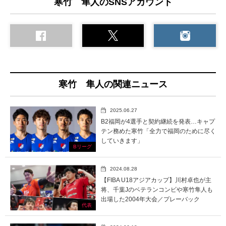
寒竹 隼人のSNSアカウント
寒竹 隼人の関連ニュース
2025.06.27
B2福岡が4選手と契約継続を発表…キャプ
テン務めた寒竹「全力で福岡のために尽く
していきます」
Bリーグ
2024.08.28
【FIBA U18アジアカップ】川村卓也が主
将、千葉Jのベテランコンビや寒竹隼人も
出場した2004年大会／プレーバック
代表