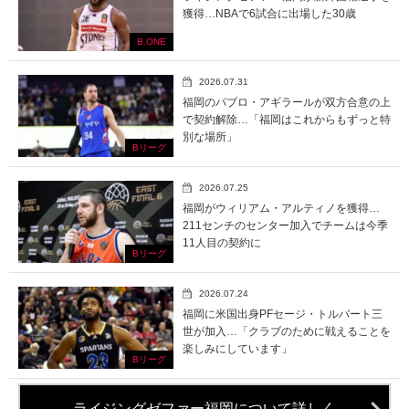
獲得…NBAで6試合に出場した30歳
B.ONE
2026.07.31
福岡のパブロ・アギラールが双方合意の上
で契約解除…「福岡はこれからもずっと特
別な場所」
Bリーグ
2026.07.25
福岡がウィリアム・アルティノを獲得…
211センチのセンター加入でチームは今季
11人目の契約に
Bリーグ
2026.07.24
福岡に米国出身PFセージ・トルバート三
世が加入…「クラブのために戦えることを
楽しみにしています」
Bリーグ
ライジングゼファー福岡について詳しく