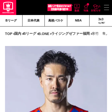
3x3
Bリーグ
日本代表
高校バスケ
NBA
by 361°
国内
Bリーグ
ライジングゼファー福岡
寒竹 隼人
TOP
B.ONE