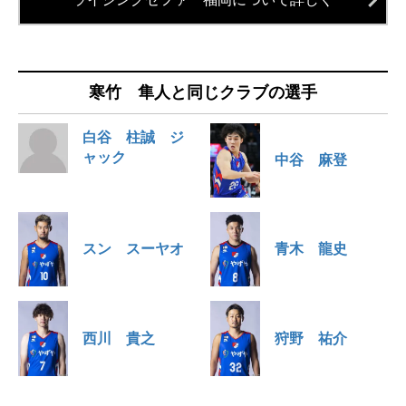
寒竹 隼人と同じクラブの選手
白谷 柱誠 ジ
ャック
中谷 麻登
スン スーヤオ
青木 龍史
西川 貴之
狩野 祐介