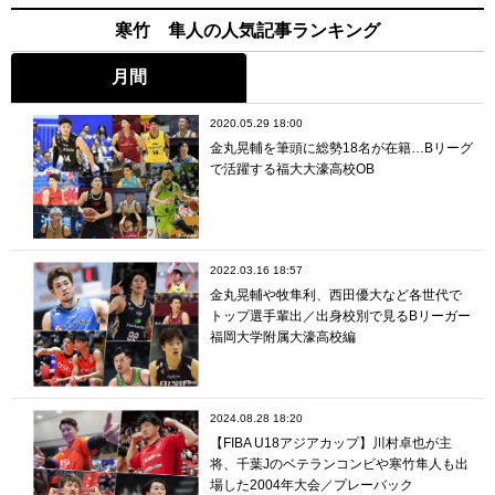
寒竹 隼人の人気記事ランキング
月間
2020.05.29 18:00
金丸晃輔を筆頭に総勢18名が在籍…Bリーグ
で活躍する福大大濠高校OB
2022.03.16 18:57
金丸晃輔や牧隼利、西田優大など各世代で
トップ選手輩出／出身校別で見るBリーガー
福岡大学附属大濠高校編
2024.08.28 18:20
【FIBA U18アジアカップ】川村卓也が主
将、千葉Jのベテランコンビや寒竹隼人も出
場した2004年大会／プレーバック