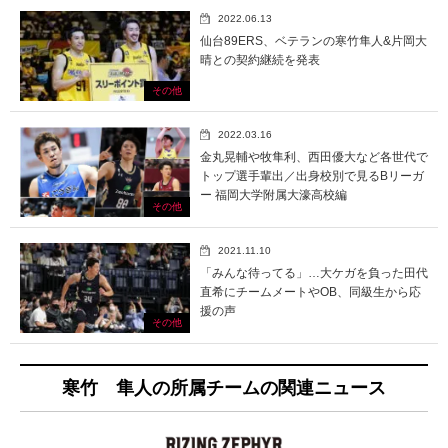
2022.06.13
仙台89ERS、ベテランの寒竹隼人&片岡大
晴との契約継続を発表
その他
2022.03.16
金丸晃輔や牧隼利、西田優大など各世代で
トップ選手輩出／出身校別で見るBリーガ
ー 福岡大学附属大濠高校編
その他
2021.11.10
「みんな待ってる」…大ケガを負った田代
直希にチームメートやOB、同級生から応
援の声
その他
寒竹 隼人の所属チームの関連ニュース