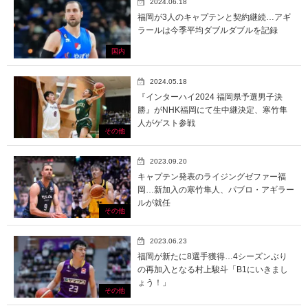
2024.06.18
福岡が3人のキャプテンと契約継続…アギ
ラールは今季平均ダブルダブルを記録
国内
2024.05.18
『インターハイ2024 福岡県予選男子決
勝』がNHK福岡にて生中継決定、寒竹隼
人がゲスト参戦
その他
2023.09.20
キャプテン発表のライジングゼファー福
岡…新加入の寒竹隼人、パブロ・アギラー
ルが就任
その他
2023.06.23
福岡が新たに8選手獲得…4シーズンぶり
の再加入となる村上駿斗「B1にいきまし
ょう！」
その他