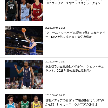
10にウォリアーズやニックスがランクイン
2026.08.04 21:26
“クリーム・ジャバー”の愛称で親しまれたアビ
ラ、NBA挑戦を先送りし大学復帰か
2026.08.04 21:17
史上初“5大会連続金メダル”へ…ケビン・デュ
ラント、2028年五輪出場に意欲示す
2026.08.06 20:27
現地メディアの企画“オフ補強格付け”、第2弾
が公開…レイカーズ、ウルブズの評価は