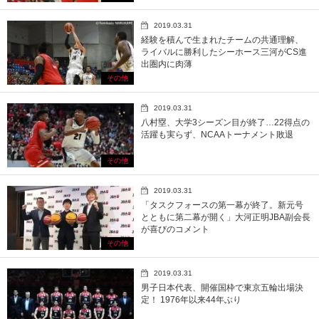
2019.03.31
経験を積んで生まれたチームの共通理解、
ライバルに勝利したシーホース三河がCS進
出圏内に肉薄
その他
2019.03.31
八村塁、大学3シーズン目が終了…22得点の
活躍も実らず、NCAAトーナメント敗退
その他
2019.03.31
「タスクフォースの第一幕が終了。新元号
とともに第二幕が開く」大河正明JBA副会長
が喜びのコメント
その他
2019.03.31
男子日本代表、開催国枠で東京五輪出場決
定！ 1976年以来44年ぶり