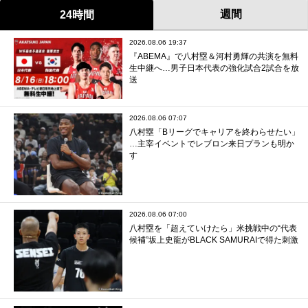
週間
24時間
2026.08.06 19:37
『ABEMA』で八村塁＆河村勇輝の共演を無料
生中継へ…男子日本代表の強化試合2試合を放
送
2026.08.06 07:07
八村塁「Bリーグでキャリアを終わらせたい」
…主宰イベントでレブロン来日プランも明か
す
2026.08.06 07:00
八村塁を「超えていけたら」米挑戦中の“代表
候補”坂上史龍がBLACK SAMURAIで得た刺激