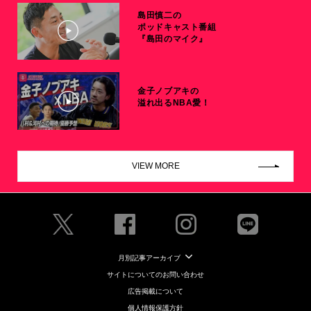
島田慎二の
ポッドキャスト番組
『島田のマイク』
金子ノブアキの
溢れ出るNBA愛！
VIEW MORE
月別記事アーカイブ
サイトについてのお問い合わせ
広告掲載について
個人情報保護方針