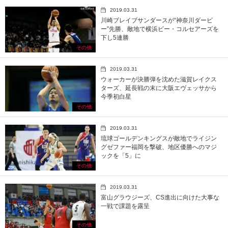
2019.03.31
川崎ブレイブサンダースが“神奈川ダービ
ー”先勝、敵地で横浜ビー・コルセアーズを
下し5連勝
その他
2019.03.31
ウォーカーが決勝弾を沈めた滋賀レイクス
ターズ、延長戦の末に大阪エヴェッサから
今季初白星
その他
2019.03.31
琉球ゴールデンキングスが敵地でライジン
グゼファー福岡を撃破、地区優勝へのマジ
ックを「5」に
その他
2019.03.31
富山グラウジーズ、CS進出に向けた大事な
一戦で課題を露呈
その他