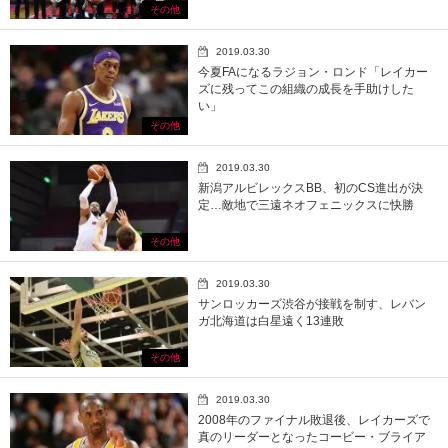
その他
2019.03.30
今夏FAになるラジョン・ロンド「レイカー
ズに残ってこの組織の成長を手助けした
い」
その他
2019.03.30
新潟アルビレックスBB、初のCS進出が決
定…敵地で三遠ネオフェニックスに快勝
その他
2019.03.30
サンロッカーズ渋谷が接戦を制す、レバン
ガ北海道は白星遠く13連敗
その他
2019.03.30
2008年のファイナル敗退後、レイカーズで
真のリーダーとなったコービー・ブライア