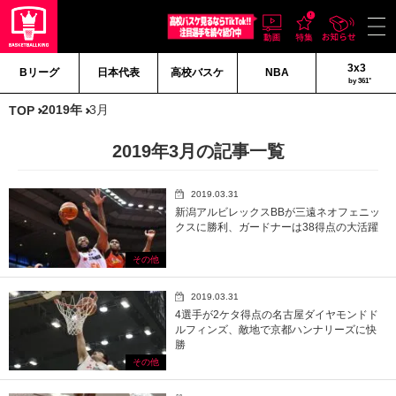
3x3
Bリーグ
日本代表
高校バスケ
NBA
by 361°
2019年
3月
TOP
2019年3月の記事一覧
2019.03.31
新潟アルビレックスBBが三遠ネオフェニッ
クスに勝利、ガードナーは38得点の大活躍
その他
2019.03.31
4選手が2ケタ得点の名古屋ダイヤモンドド
ルフィンズ、敵地で京都ハンナリーズに快
勝
その他