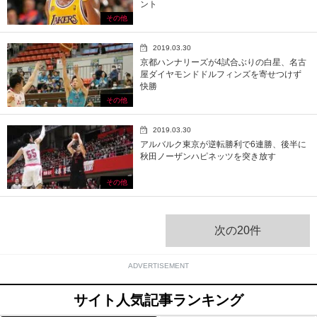
ント
その他
2019.03.30
京都ハンナリーズが4試合ぶりの白星、名古
屋ダイヤモンドドルフィンズを寄せつけず
快勝
その他
2019.03.30
アルバルク東京が逆転勝利で6連勝、後半に
秋田ノーザンハピネッツを突き放す
その他
次の20件
ADVERTISEMENT
サイト人気記事ランキング