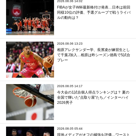
2026.08.06 14:02
FIBAが女子W杯最新格付け発表…日本は前回
同様10位の評価、予選グループで戦うライバ
ルの動向は？
2026.08.06 13:23
相原アレクサンダー学、長濱凌が練習生とし
て千葉J加入…相原は昨シーズン徳島で5試合
プレー
2026.08.05 14:17
今大会の1試合個人得点ランキングは？ 夏の
全国で輝いた“点取り屋”たち／インターハイ
2026男子
2026.08.05 05:44
現地メディアがオフの補強を評価…ワースト