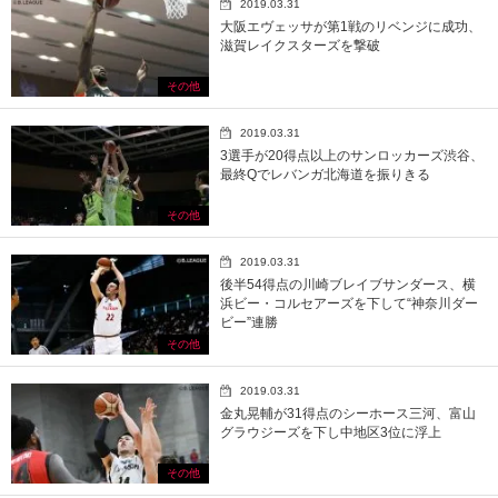
2019.03.31
大阪エヴェッサが第1戦のリベンジに成功、
滋賀レイクスターズを撃破
その他
2019.03.31
3選手が20得点以上のサンロッカーズ渋谷、
最終Qでレバンガ北海道を振りきる
その他
2019.03.31
後半54得点の川崎ブレイブサンダース、横
浜ビー・コルセアーズを下して“神奈川ダー
ビー”連勝
その他
2019.03.31
金丸晃輔が31得点のシーホース三河、富山
グラウジーズを下し中地区3位に浮上
その他