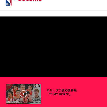
Bリーグ公認応援番組
『B MY HERO!』