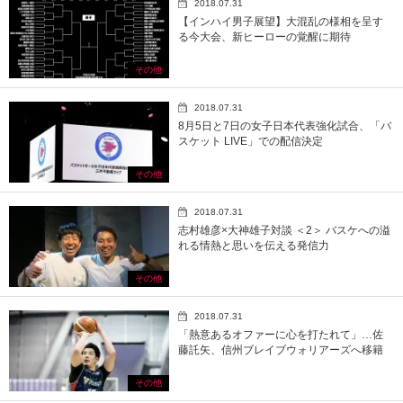
2018.07.31
【インハイ男子展望】大混乱の様相を呈す
る今大会、新ヒーローの覚醒に期待
その他
2018.07.31
8月5日と7日の女子日本代表強化試合、「バ
スケット LIVE」での配信決定
その他
2018.07.31
志村雄彦×大神雄子対談 ＜2＞ バスケへの溢
れる情熱と思いを伝える発信力
その他
2018.07.31
「熱意あるオファーに心を打たれて」…佐
藤託矢、信州ブレイブウォリアーズへ移籍
その他