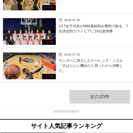
その他
2018.07.30
U17女子代表がW杯最終戦を勝利で飾る、7
位決定戦でラトビアに18点差快勝
その他
2018.07.30
サンダーに加入したナーレンズ・ノエル
「すばらしい機会だと思ったから決断し
た」
その他
次の20件
ADVERTISEMENT
サイト人気記事ランキング