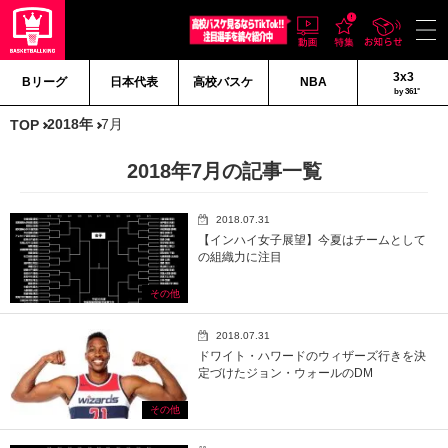
3x3
Bリーグ
日本代表
高校バスケ
NBA
by 361°
2018年
7月
TOP
2018年7月の記事一覧
2018.07.31
【インハイ女子展望】今夏はチームとして
の組織力に注目
その他
2018.07.31
ドワイト・ハワードのウィザーズ行きを決
定づけたジョン・ウォールのDM
その他