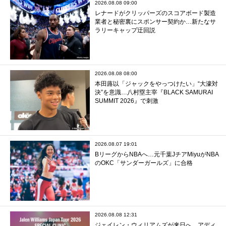
2026.08.08 09:00
レナードがクリッパーズのスコアボード製造
業者と秘密裏にスポンサー契約か‬…新たなサ
ラリーキャップ迂回説
2026.08.08 08:00
本田蕗以「ジャックをやっつけたい」“大濠対
決”を意識…八村塁主宰『BLACK SAMURAI
SUMMIT 2026』で刺激
2026.08.07 19:01
BリーグからNBAへ…元千葉JチアMiyuがNBA
のOKC「サンダーガールズ」に合格
2026.08.08 12:31
ジェイレン・ウィリアムズが来日へ…アディ