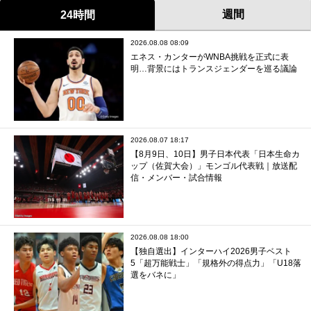
週間
24時間
2026.08.08 08:09
エネス・カンターがWNBA挑戦を正式に表
明…背景にはトランスジェンダーを巡る議論
2026.08.07 18:17
【8月9日、10日】男子日本代表「日本生命カ
ップ（佐賀大会）」モンゴル代表戦｜放送配
信・メンバー・試合情報
2026.08.08 18:00
【独自選出】インターハイ2026男子ベスト
5「超万能戦士」「規格外の得点力」「U18落
選をバネに」