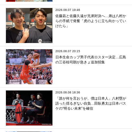
2026.08.07 19:46
佐藤凪と佐藤久遠が兄弟対決へ…弟は八村か
らの手紙で発奮「虎のように立ち向かってい
けたら」
2026.08.07 20:15
日本生命カップ男子代表ロスター決定…広島
の三谷桂司朗が急きょ追加招集
2026.08.08 18:36
「誰が何を言おうが、僕は日本人」八村塁が
語った揺るぎない自負…田臥勇太は日本バス
ケの“明るい未来”を確信