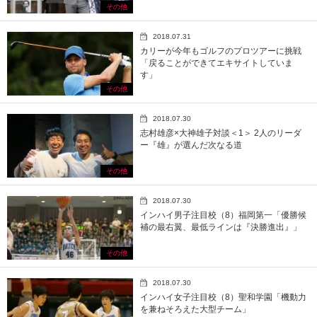
その他
2018.07.31
カリーが今年もゴルフのプロツアーに挑戦
「戻ることができてエキサイトしていま
す」
その他
2018.07.30
志村雄彦×大神雄子対談＜1＞ 2人のリーダ
ー『雄』が選んだ次なる道
その他
2018.07.30
インハイ男子注目校（8）福岡第一「優勝候
補の最右翼、最低ラインは『決勝進出』」
その他
2018.07.30
インハイ女子注目校（8）聖和学園「機動力
を兼ねそろえた大型チーム」