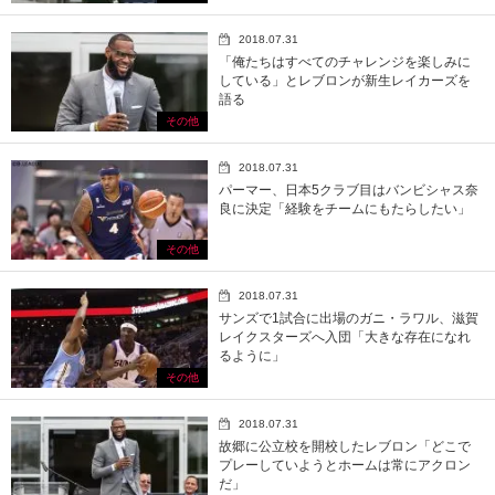
2018.07.31
「俺たちはすべてのチャレンジを楽しみに
している」とレブロンが新生レイカーズを
語る
その他
2018.07.31
パーマー、日本5クラブ目はバンビシャス奈
良に決定「経験をチームにもたらしたい」
その他
2018.07.31
サンズで1試合に出場のガニ・ラワル、滋賀
レイクスターズへ入団「大きな存在になれ
るように」
その他
2018.07.31
故郷に公立校を開校したレブロン「どこで
プレーしていようとホームは常にアクロン
だ」