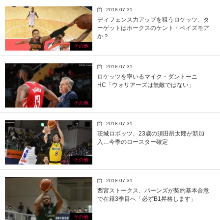
2018.07.31
ディフェンス力アップを狙うロケッツ、タ
ーゲットはホークスのケント・ベイズモア
か？
その他
2018.07.31
ロケッツを率いるマイク・ダントーニ
HC「ウォリアーズは無敵ではない」
その他
2018.07.31
茨城ロボッツ、23歳の須田昂太郎が新加
入…今季のロースター確定
その他
2018.07.31
西宮ストークス、バーンズが契約基本合意
で在籍3季目へ「必ずB1昇格します」
その他