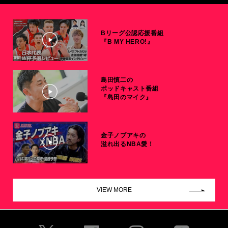
Bリーグ公認応援番組
『B MY HERO!』
島田慎二の
ポッドキャスト番組
『島田のマイク』
金子ノブアキの
溢れ出るNBA愛！
VIEW MORE