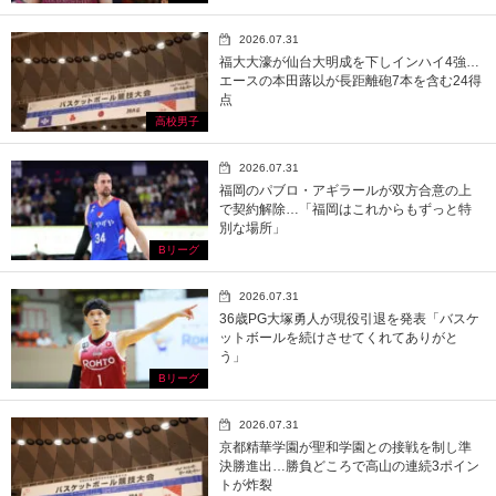
2026.07.31
福大大濠が仙台大明成を下しインハイ4強…
エースの本田蕗以が長距離砲7本を含む24得
点
高校男子
2026.07.31
福岡のパブロ・アギラールが双方合意の上
で契約解除…「福岡はこれからもずっと特
別な場所」
Bリーグ
2026.07.31
36歳PG大塚勇人が現役引退を発表「バスケ
ットボールを続けさせてくれてありがと
う」
Bリーグ
2026.07.31
京都精華学園が聖和学園との接戦を制し準
決勝進出…勝負どころで高山の連続3ポイン
トが炸裂