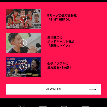
Bリーグ公認応援番組
『B MY HERO!』
島田慎二の
ポッドキャスト番組
『島田のマイク』
金子ノブアキの
溢れ出るNBA愛！
VIEW MORE