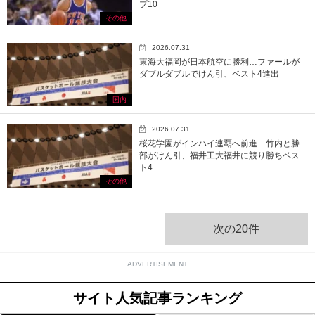
プ10
その他
2026.07.31
東海大福岡が日本航空に勝利…ファールが
ダブルダブルでけん引、ベスト4進出
国内
2026.07.31
桜花学園がインハイ連覇へ前進…竹内と勝
部がけん引、福井工大福井に競り勝ちベス
ト4
その他
次の20件
ADVERTISEMENT
サイト人気記事ランキング