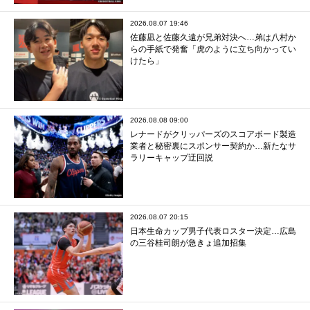
2026.08.07 19:46
佐藤凪と佐藤久遠が兄弟対決へ…弟は八村か
らの手紙で発奮「虎のように立ち向かってい
けたら」
2026.08.08 09:00
レナードがクリッパーズのスコアボード製造
業者と秘密裏にスポンサー契約か‬…新たなサ
ラリーキャップ迂回説
2026.08.07 20:15
日本生命カップ男子代表ロスター決定…広島
の三谷桂司朗が急きょ追加招集