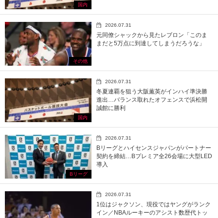
国内
2026.07.31
元同僚シャックから見たレブロン「このま
まだと5万点に到達してしまうだろうな」
その他
2026.07.31
冬夏連覇を狙う大阪薫英がインハイ準決勝
進出…バランス取れたオフェンスで浜松開
誠館に勝利
国内
2026.07.31
Bリーグとハイセンスジャパンがパートナー
契約を締結…Bプレミア全26会場に大型LED
導入
Bリーグ
2026.07.31
1位はジャクソン、現役ではヤングがランク
イン／NBAルーキーのアシスト数歴代トッ