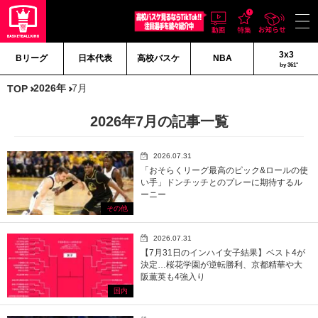
3x3
Bリーグ
日本代表
高校バスケ
NBA
by 361°
2026年
7月
TOP
2026年7月の記事一覧
2026.07.31
「おそらくリーグ最高のピック&ロールの使
い手」ドンチッチとのプレーに期待するル
ーニー
その他
2026.07.31
【7月31日のインハイ女子結果】ベスト4が
決定…桜花学園が逆転勝利、京都精華や大
阪薫英も4強入り
国内