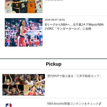
2026.08.07 19:01
BリーグからNBAへ…元千葉JチアMiyuがNBA
のOKC「サンダーガールズ」に合格
Pickup
歴代MVPで振り返る「三井不動産カップ」
NBA docomo関連コンテンツをチェック🏀