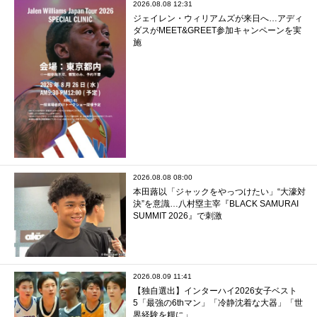
2026.08.08 12:31
ジェイレン・ウィリアムズが来日へ…アディ
ダスがMEET&GREET参加キャンペーンを実
施
2026.08.08 08:00
本田蕗以「ジャックをやっつけたい」“大濠対
決”を意識…八村塁主宰『BLACK SAMURAI
SUMMIT 2026』で刺激
2026.08.09 11:41
【独自選出】インターハイ2026女子ベスト
5「最強の6thマン」「冷静沈着な大器」「世
界経験を糧に」