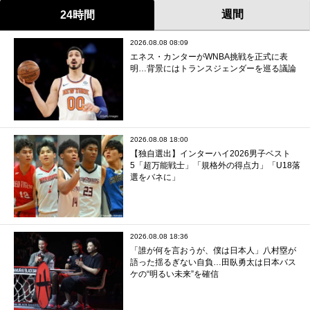
週間
24時間
2026.08.08 08:09
エネス・カンターがWNBA挑戦を正式に表
明…背景にはトランスジェンダーを巡る議論
2026.08.08 18:00
【独自選出】インターハイ2026男子ベスト
5「超万能戦士」「規格外の得点力」「U18落
選をバネに」
2026.08.08 18:36
「誰が何を言おうが、僕は日本人」八村塁が
語った揺るぎない自負…田臥勇太は日本バス
ケの“明るい未来”を確信