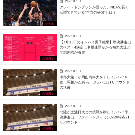
2026.07.31
クレイ・トンプソンが語った、NBAで長く
活躍できている“本当の秘訣”とは？
その他
2026.07.31
【7月31日のインハイ男子結果】準決勝進出
のベスト4決定…冬夏連覇かかる福大大濠と
開志国際が激突
高校男子
2026.07.31
中部大第一が岡山商科大を下しインハイ4
強…馬越が21得点、ジョべは21リバウンド
の活躍
高校男子
2026.07.31
北陸が土浦日大との接戦を制しインハイ準
決勝進出…ファイベンジャミンが20得点21
リバウンド
高校男子