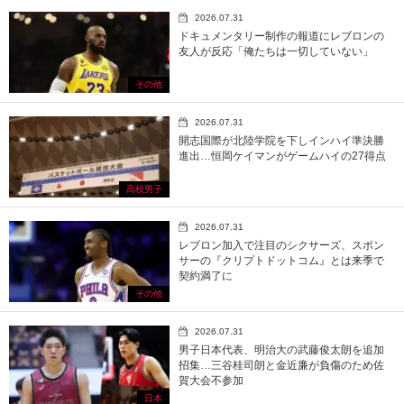
2026.07.31
ドキュメンタリー制作の報道にレブロンの
友人が反応「俺たちは一切していない」
その他
2026.07.31
開志国際が北陸学院を下しインハイ準決勝
進出…恒岡ケイマンがゲームハイの27得点
高校男子
2026.07.31
レブロン加入で注目のシクサーズ、スポン
サーの『クリプトドットコム』とは来季で
契約満了に
その他
2026.07.31
男子日本代表、明治大の武藤俊太朗を追加
招集…三谷桂司朗と金近廉が負傷のため佐
賀大会不参加
日本