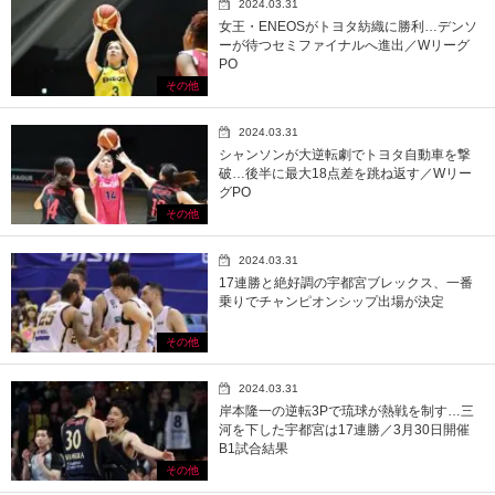
2024.03.31
女王・ENEOSがトヨタ紡織に勝利…デンソ
ーが待つセミファイナルへ進出／Wリーグ
PO
その他
2024.03.31
シャンソンが大逆転劇でトヨタ自動車を撃
破…後半に最大18点差を跳ね返す／Wリー
グPO
その他
2024.03.31
17連勝と絶好調の宇都宮ブレックス、一番
乗りでチャンピオンシップ出場が決定
その他
2024.03.31
岸本隆一の逆転3Pで琉球が熱戦を制す…三
河を下した宇都宮は17連勝／3月30日開催
B1試合結果
その他