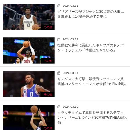
2024.03.31
グリズリーズがマジックに30点差の大敗…
渡邊雄太は14試合連続で欠場に
その他
2024.03.31
復帰戦で勝利に貢献したキャブズのドノバ
ン・ミッチェル「準備はできている」
その他
2024.03.31
キングスに大打撃…最優秀シックスマン賞
候補のマリーク・モンクが最低1カ月の離脱
その他
2024.03.30
クラッチタイムで真価を発揮するステフィ
ン・カリー…3ポイント30本成功でNBA新記
録
その他