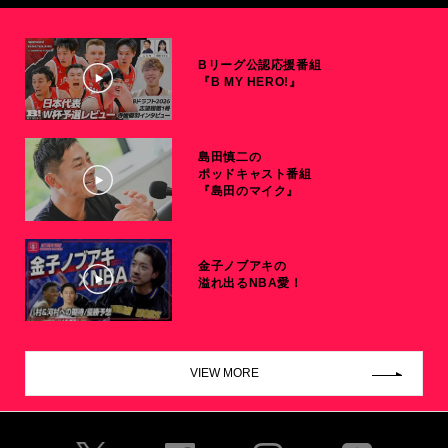
Bリーグ公認応援番組
『B MY HERO!』
島田慎二の
ポッドキャスト番組
『島田のマイク』
金子ノブアキの
溢れ出るNBA愛！
VIEW MORE