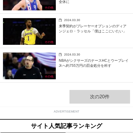
全休に
その他
2024.03.30
来季契約がプレーヤーオプションのディア
ンジェロ・ラッセル「僕はここにいたい」
その他
2024.03.30
NBAがシクサーズのナースHCとウーブレイ
Jr.へ約755万円の罰金処分を科す
その他
次の20件
ADVERTISEMENT
サイト人気記事ランキング