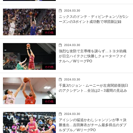
2024.03.30
ニックスのドンテ・ディビンチェンゾが1シ
ーズンの3ポイント成功数で球団新記録
その他
2024.03.30
強烈な攻防で主導権を譲らず…トヨタ紡織
が日立ハイテクに快勝しクォーターファイ
ナルへ／WリーグPO
その他
2024.03.30
千葉Jのジョン・ムーニーが左肩関節亜脱臼
のアクシデント…全治は2～3週間の見込み
その他
2024.03.30
アイシンの猛追かわしシャンソンが準々決
勝進出…吉田舞衣がチーム最多得点のダブ
ルダブル／WリーグPO