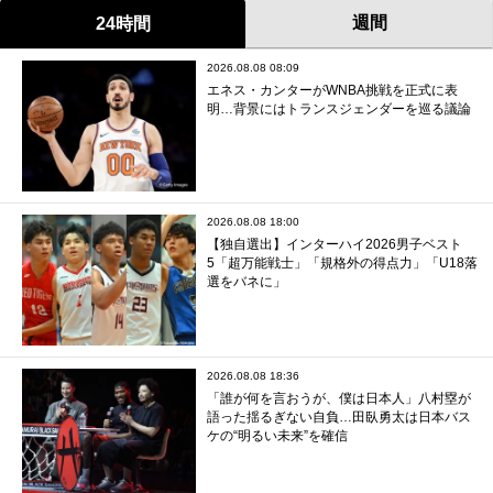
週間
24時間
2026.08.08 08:09
エネス・カンターがWNBA挑戦を正式に表
明…背景にはトランスジェンダーを巡る議論
2026.08.08 18:00
【独自選出】インターハイ2026男子ベスト
5「超万能戦士」「規格外の得点力」「U18落
選をバネに」
2026.08.08 18:36
「誰が何を言おうが、僕は日本人」八村塁が
語った揺るぎない自負…田臥勇太は日本バス
ケの“明るい未来”を確信