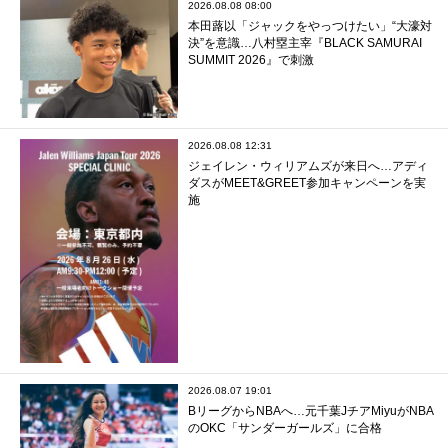
2026.08.08 08:00
本田蕗以「ジャックをやっつけたい」“大濠対
決”を意識…八村塁主宰『BLACK SAMURAI
SUMMIT 2026』で刺激
2026.08.08 12:31
ジェイレン・ウィリアムズが来日へ…アディ
ダスがMEET&GREET参加キャンペーンを実
施
2026.08.07 19:01
BリーグからNBAへ…元千葉JチアMiyuがNBA
のOKC「サンダーガールズ」に合格