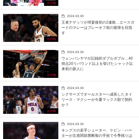
その他
2024.03.30
王者ナゲッツが球宴後初の2連敗…エースガ
ードのマレーはプレーオフ前の復帰を目指
す
その他
2024.03.30
ウェンバンヤマが記録的ダブルダブル…40
得点20リバウンド以上を挙げたシャック以
来初の新人に
その他
2024.03.30
シクサーズでオールスターへ成長したタイ
リース・マクシーが今夏マックス額で契約
か？
その他
2024.03.30
キングスの若手シューター、ケビン・ハー
ターが左肩関節唇断裂の手術で今季残りは