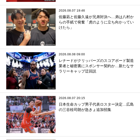
2026.08.07 19:46
佐藤凪と佐藤久遠が兄弟対決へ…弟は八村か
らの手紙で発奮「虎のように立ち向かってい
けたら」
2026.08.08 09:00
レナードがクリッパーズのスコアボード製造
業者と秘密裏にスポンサー契約か‬…新たなサ
ラリーキャップ迂回説
2026.08.07 20:15
日本生命カップ男子代表ロスター決定…広島
の三谷桂司朗が急きょ追加招集