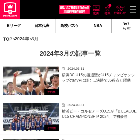
3x3
Bリーグ
日本代表
高校バスケ
NBA
by 361°
2024年
3月
TOP
2024年3月の記事一覧
2024.03.31
横浜BC U15の渡辺聖がU15チャンピオンシ
ップのMVPに輝く…決勝で36得点と躍動
その他
2024.03.31
横浜ビー・コルセアーズU15が「B.LEAGUE
U15 CHAMPIONSHIP 2024」で初優勝
その他