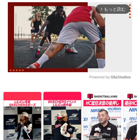
もっと読む
arrow_forward_ios
Powered by 
GliaStudios
Unmute