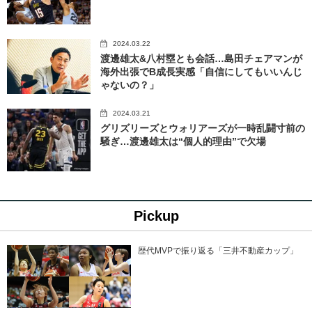
2024.03.22
渡邊雄太&八村塁とも会話…島田チェアマンが
海外出張でB成長実感「自信にしてもいいんじ
ゃないの？」
2024.03.21
グリズリーズとウォリアーズが一時乱闘寸前の
騒ぎ…渡邊雄太は“個人的理由”で欠場
Pickup
歴代MVPで振り返る「三井不動産カップ」