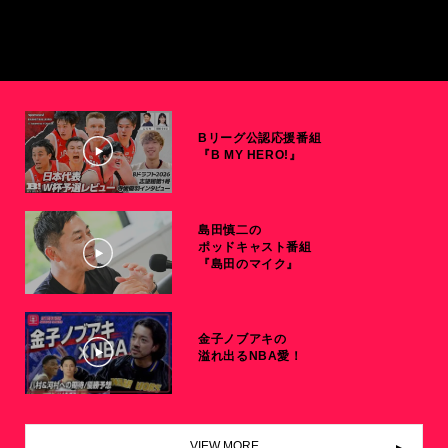
Bリーグ公認応援番組
『B MY HERO!』
島田慎二の
ポッドキャスト番組
『島田のマイク』
金子ノブアキの
溢れ出るNBA愛！
VIEW MORE