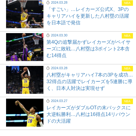
2024.03.28
NBA
「すごい」…レイカーズ公式X、3Pの
キャリアハイを更新した八村塁の活躍
を日本語で発信
2024.03.30
NBA
第4Qの追撃届かずレイカーズがペイサ
ーズに敗戦…八村塁は3ポイント2本含
む14得点
2024.03.28
NBA
八村塁がキャリアハイ7本の3Pを成功…
32得点の活躍でレイカーズを5連勝に導
く、日本人対決は実現せず
2024.03.27
NBA
レイカーズがダブルOTの末バックスに
大逆転勝利…八村は16得点14リバウン
ドの大活躍