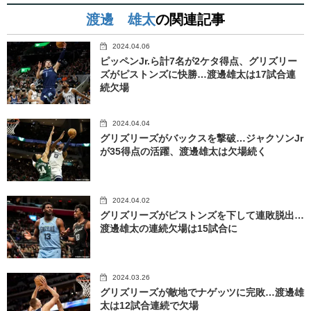
渡邊 雄太
の関連記事
2024.04.06
ピッペンJr.ら計7名が2ケタ得点、グリズリー
ズがピストンズに快勝…渡邊雄太は17試合連
続欠場
2024.04.04
グリズリーズがバックスを撃破…ジャクソンJr
が35得点の活躍、渡邊雄太は欠場続く
2024.04.02
グリズリーズがピストンズを下して連敗脱出…
渡邊雄太の連続欠場は15試合に
2024.03.26
グリズリーズが敵地でナゲッツに完敗…渡邊雄
太は12試合連続で欠場