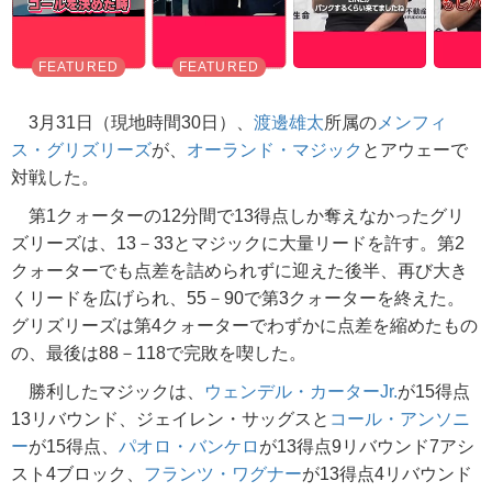
3月31日（現地時間30日）、
渡邊雄太
所属の
メンフィ
ス・グリズリーズ
が、
オーランド・マジック
とアウェーで
対戦した。
第1クォーターの12分間で13得点しか奪えなかったグリ
ズリーズは、13－33とマジックに大量リードを許す。第2
クォーターでも点差を詰められずに迎えた後半、再び大き
くリードを広げられ、55－90で第3クォーターを終えた。
グリズリーズは第4クォーターでわずかに点差を縮めたもの
の、最後は88－118で完敗を喫した。
勝利したマジックは、
ウェンデル・カーターJr.
が15得点
13リバウンド、ジェイレン・サッグスと
コール・アンソニ
ー
が15得点、
パオロ・バンケロ
が13得点9リバウンド7アシ
スト4ブロック、
フランツ・ワグナー
が13得点4リバウンド