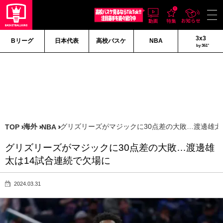
3x3
Bリーグ
日本代表
高校バスケ
NBA
by 361°
海外
グリズリーズがマジックに30点差の大敗…渡邊雄太
TOP
NBA
グリズリーズがマジックに30点差の大敗…渡邊雄
太は14試合連続で欠場に
2024.03.31