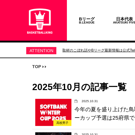
Bリーグ
日本代表
B.LEAGUE
AKATSUKI FIV
ATTENTION
取材のこぼれ話やBリーグ最新情報は公式Twit
TOP
2025年10月の記事一覧
2025.10.31
今年の夏を盛り上げた鳥
ーカップ予選は25府県
高校男子
2025.10.31