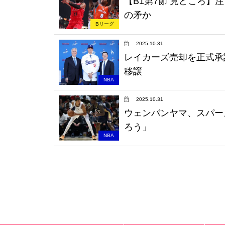
【B1第7節 見どころ
の矛か
Bリーグ
2025.10.31
レイカーズ売却を正式承
移譲
NBA
2025.10.31
ウェンバンヤマ、スパー
ろう」
NBA