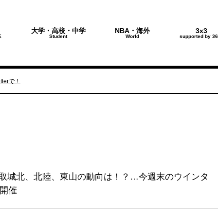
大学・高校・中学
NBA・海外
3x3
E
Student
World
supported by 36
terで！
取城北、北陸、東山の動向は！？…今週末のウインタ
で開催