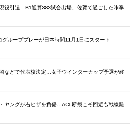
現役引退…B1通算383試合出場、佐賀で過ごした昨季
のグループプレーが日本時間11月1日にスタート
岡などで代表校決定…女子ウインターカップ予選が終
・ヤングが右ヒザを負傷…ACL断裂こそ回避も戦線離