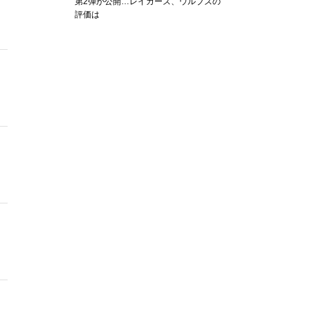
第2弾が公開…レイカーズ、ウルブズの
評価は