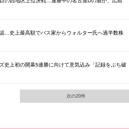
】注目の西地区上位決戦…連勝中の名古屋Dの盾か、広島
認…史上最高額でバス家からウォルター氏へ過半数株
ズ史上初の開幕5連勝に向けて意気込み「記録をぶち破
次の20件