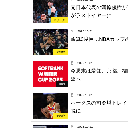
元日本代表の満原優樹が
がラストイヤーに
Bリーグ
2025.10.31
通算3度目…NBAカップ
その他
2025.10.31
今週末は愛知、京都、福
盤へ
国内
2025.10.31
ホークスの司令塔トレイ
脱に
その他
2025.10.31