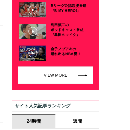
Bリーグ公認応援番組
『B MY HERO!』
島田慎二の
ポッドキャスト番組
『島田のマイク』
金子ノブアキの
溢れ出るNBA愛！
VIEW MORE
サイト人気記事ランキング
24時間
週間