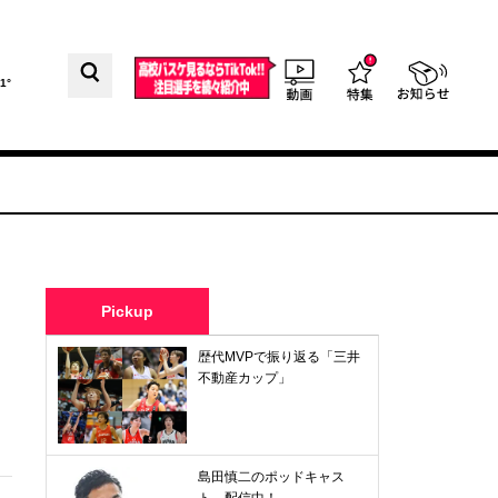
1°
Pickup
歴代MVPで振り返る「三井
不動産カップ」
島田慎二のポッドキャス
ト、配信中！