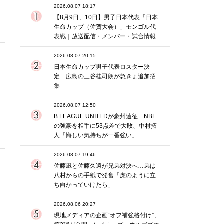
2026.08.07 18:17
【8月9日、10日】男子日本代表「日本
生命カップ（佐賀大会）」モンゴル代
表戦｜放送配信・メンバー・試合情報
2026.08.07 20:15
日本生命カップ男子代表ロスター決
定…広島の三谷桂司朗が急きょ追加招
集
2026.08.07 12:50
B.LEAGUE UNITEDが豪州遠征…NBL
の強豪を相手に53点差で大敗、中村拓
人「悔しい気持ちが一番強い」
2026.08.07 19:46
佐藤凪と佐藤久遠が兄弟対決へ…弟は
八村からの手紙で発奮「虎のように立
ち向かっていけたら」
2026.08.06 20:27
現地メディアの企画“オフ補強格付け”、