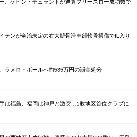
ー、ケビン・デュラントが通算フリースロー成功数で
イテンが全治未定の右大腿骨滑車部軟骨損傷でIL入り
、ラメロ・ボールへ約535万円の罰金処分
】岩手は福島、福岡は神戸と激突…1敗地区首位クラブに