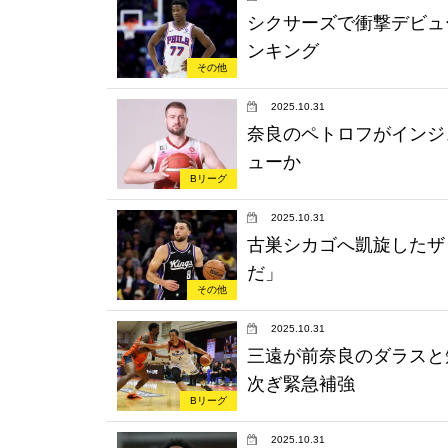
シクサーズで衝撃デビュー
ンキング
その他
2025.10.31
奈良のペトロフがインジ
ューか
Bリーグ
2025.10.31
古巣シカゴへ凱旋したザ
だ」
その他
2025.10.31
三遠が前奈良のダラスと
次ぎ緊急補強
Bリーグ
2025.10.31