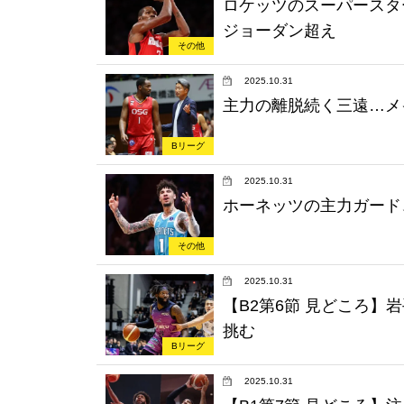
ロケッツのスーパースタ
ジョーダン超え
その他
2025.10.31
主力の離脱続く三遠…メ
Bリーグ
2025.10.31
ホーネッツの主力ガード
その他
2025.10.31
【B2第6節 見どころ
挑む
Bリーグ
2025.10.31