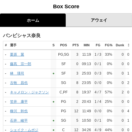
Box Score
アウェイ
ホーム
バンビシャス奈良
#
選手
S
POS
PTS
MIN
FG
FG%
Dunk
3P
-
栗原 翼
PG,SG
3
11:19
1 / 3
33%
0
0 /
-
藤髙 宗一郎
SF
0
09:13
0 / 1
0%
0
0 /
-
林 瑛司
●︎
SF
3
25:03
0 / 3
0%
0
1 /
-
古牧 昌也
SG
8
23:05
0 / 0
0%
0
2 /
-
キャメロン・ジャクソン
C,PF
8
19:37
4 / 7
57%
2
0 /
-
笠井 康平
●︎
PG
2
20:43
1 / 4
25%
0
0 /
-
柳川 幹也
PG
12
11:49
0 / 0
0%
0
4 /
-
石井 峻平
●︎
SG
5
10:50
0 / 1
0%
0
1 /
-
シェイク・ムボジ
●︎
C
12
34:26
4 / 9
44%
0
0 /