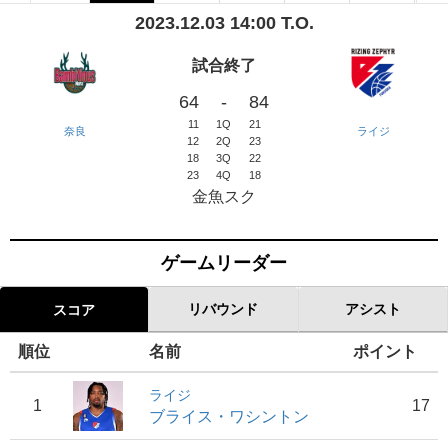
2023.12.03 14:00 T.O.
試合終了
64
-
84
11
1Q
21
奈良
ライジ
12
2Q
23
18
3Q
22
23
4Q
18
金魚スク
ゲームリーダー
リバウンド
アシスト
スコア
順位
名前
ポイント
ライジ
1
17
ブライス・ワシントン