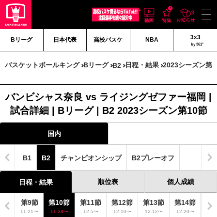
3x3
Bリーグ
日本代表
高校バスケ
NBA
by 361°
バスケットボールキング
Bリーグ
日程・結果
2023シーズン第1
B2
バンビシャス奈良 vs ライジングゼファー福岡 |
試合詳細 | Bリーグ | B2 2023シーズン第10節
国内
B1
B2
チャンピオンシップ
B2プレーオフ
順位表
個人成績
日程・結果
8節
第9節
第10節
第11節
第12節
第13節
第14節
第1
.15〜
11.21〜
11.28〜
12.5〜
12.10〜
12.12〜
12.20〜
12.