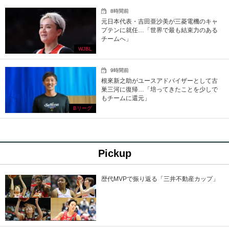
8時間前
元日本代表・吉田亜沙美が三菱電機のキャ
プテンに就任…「世界で最も結束力のある
チームへ」
WJBL
9時間前
根來新之助がユースアドバイザーとして古
巣三河に復帰…「培ってきたことを少しで
もチームに還元」
Bリーグ
Pickup
歴代MVPで振り返る「三井不動産カップ」