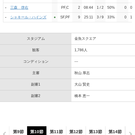
-
三森 啓右
PF,C
2
08:44
1 / 2
50%
0
0 /
-
シャキール・ハインズ
●︎
SF,PF
9
25:11
3 / 9
33%
0
1 /
スタジアム
金魚スクエア
観客
1,786人
コンディション
---
主審
秋山 厚志
副審1
大山 賢史
副審2
橋本 恵一
8節
第9節
第10節
第11節
第12節
第13節
第14節
第1