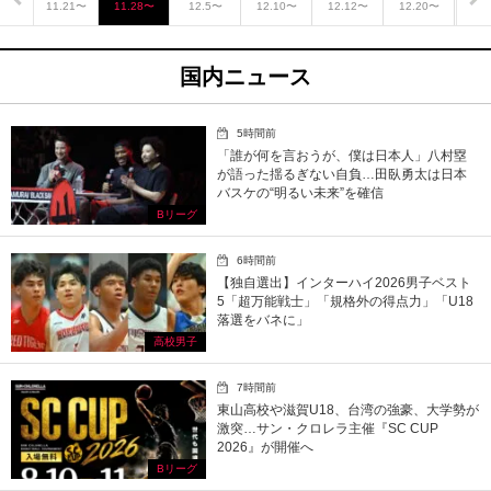
.15〜
11.21〜
11.28〜
12.5〜
12.10〜
12.12〜
12.20〜
12.
国内ニュース
5時間前
「誰が何を言おうが、僕は日本人」八村塁
が語った揺るぎない自負…田臥勇太は日本
バスケの“明るい未来”を確信
Bリーグ
6時間前
【独自選出】インターハイ2026男子ベスト
5「超万能戦士」「規格外の得点力」「U18
落選をバネに」
高校男子
7時間前
東山高校や滋賀U18、台湾の強豪、大学勢が
激突…サン・クロレラ主催『SC CUP
2026』が開催へ
Bリーグ