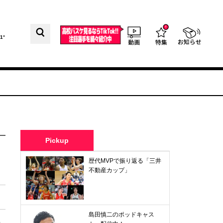
1°
Pickup
歴代MVPで振り返る「三井
不動産カップ」
島田慎二のポッドキャス