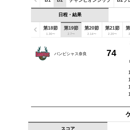
B1
B2
チャンピオンシップ
B2プ
日程・結果
第16節
第17節
第18節
第19節
第20節
第21節
第
1.3〜
1.23〜
1.30〜
2.7〜
2.14〜
2.20〜
74
バンビシャス奈良
スコア