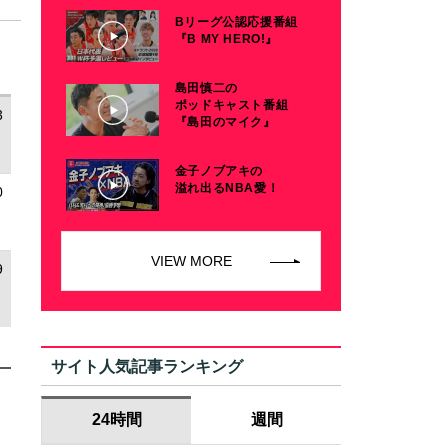
Bリーグ公認応援番組
『B MY HERO!』
島田慎二の
ポッドキャスト番組
3
『島田のマイク』
金子ノブアキの
溢れ出るNBA愛！
0
VIEW MORE
9
サイト人気記事ランキング
24時間
週間