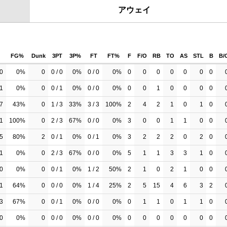
アウェイ
FG%
Dunk
3PT
3P%
FT
FT%
F
F/O
RB
TO
AS
STL
B
B/
 0
0%
0
0 / 0
0%
0 / 0
0%
0
0
0
0
0
0
0
 1
0%
0
0 / 1
0%
0 / 0
0%
0
0
1
0
0
0
0
 7
43%
0
1 / 3
33%
3 / 3
100%
2
4
2
1
0
1
0
 1
100%
0
2 / 3
67%
0 / 0
0%
3
0
0
1
1
0
0
 5
80%
2
0 / 1
0%
0 / 1
0%
3
2
2
2
0
2
0
 1
0%
0
2 / 3
67%
0 / 0
0%
5
1
1
3
3
1
0
 0
0%
0
0 / 1
0%
1 / 2
50%
2
1
0
2
1
0
0
11
64%
0
0 / 0
0%
1 / 4
25%
2
5
15
4
6
3
2
 3
67%
0
0 / 1
0%
0 / 0
0%
0
1
1
0
1
1
0
 0
0%
0
0 / 0
0%
0 / 0
0%
0
0
0
0
0
0
0