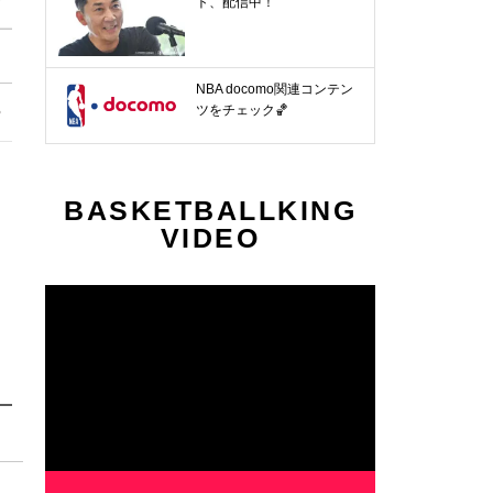
ト、配信中！
NBA docomo関連コンテン
8節
第29節
第30節
第31節
第32節
ツをチェック🏀
〜
4.4〜
4.11〜
4.17〜
4.25〜
BASKETBALLKING
VIDEO