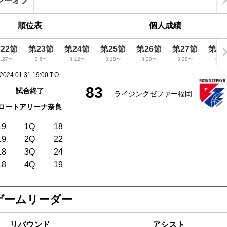
レーオフ
順位表
個人成績
22節
第23節
第24節
第25節
第26節
第27節
第2
2.27〜
3.6〜
3.12〜
3.18〜
3.20〜
3.28〜
4.1
2024.01.31 19:00 T.O.
83
試合終了
ライジングゼファー福岡
ロートアリーナ奈良
19
1Q
18
19
2Q
22
18
3Q
24
18
4Q
19
ゲームリーダー
リバウンド
アシスト