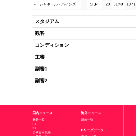
-
シャキール・ハインズ
SF,PF
20
31:40
10 / 
スタジアム
観客
コンディション
主審
副審1
副審2
国内ニュース
海外ニュース
新着一覧
新着一覧
B1
B2
Bリーグデータ
男子日本代表