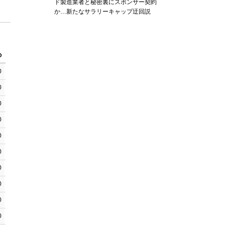
ド製造業者と秘密裏にスポンサー契約
か‬…新たなサラリーキャップ迂回説
O
PTFB
PTTO
PT2I
PT2d
0
0
0
0
0
0
0
0
0
0
0
0
0
2
0
0
0
0
0
3
0
4
0
6
0
0
0
0
0
0
0
0
0
0
0
0
2
0
14
8
0
0
0
4
2
0
0
0
0
0