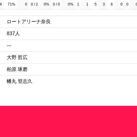
14
71%
0
0 / 2
0%
0 / 0
0%
1
1
5
3
6
0
0
ロートアリーナ奈良
837人
---
大野 哲広
柏原 琢磨
幡丸 登志久