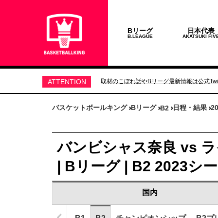
Bリーグ
日本代表
B.LEAGUE
AKATSUKI FIV
ATTENTION
取材のこぼれ話やBリーグ最新情報は公式Twit
バスケットボールキング
Bリーグ
日程・結果
2
B2
バンビシャス奈良 vs 
| Bリーグ | B2 2023
国内