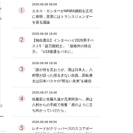
2026.08.08 08:09
エネス・カンターがWNBA挑戦を正式
に表明…背景にはトランスジェンダー
を巡る議論
2026.08.08 18:00
【独自選出】インターハイ2026男子ベ
スト5「超万能戦士」「規格外の得点
力」「U18落選をバネに」
2026.08.08 18:36
「誰が何を言おうが、僕は日本人」八
村塁が語った揺るぎない自負…田臥勇
太は日本バスケの“明るい未来”を確信
2026.08.07 19:46
佐藤凪と佐藤久遠が兄弟対決へ…弟は
八村からの手紙で発奮「虎のように立
ち向かっていけたら」
2026.08.08 09:00
レナードがクリッパーズのスコアボー