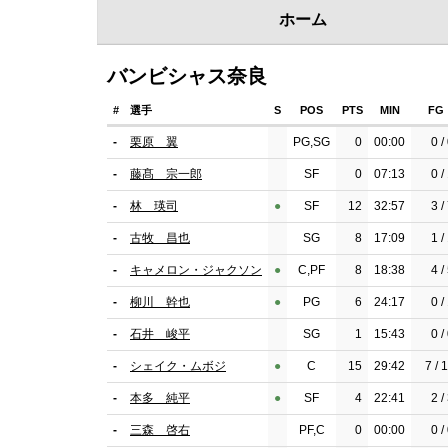
ホーム
バンビシャス奈良
#
選手
S
POS
PTS
MIN
FG
-
栗原 翼
PG,SG
0
00:00
0 /
-
藤髙 宗一郎
SF
0
07:13
0 /
-
林 瑛司
●︎
SF
12
32:57
3 /
-
古牧 昌也
SG
8
17:09
1 /
-
キャメロン・ジャクソン
●︎
C,PF
8
18:38
4 /
-
柳川 幹也
●︎
PG
6
24:17
0 /
-
石井 峻平
SG
1
15:43
0 /
-
シェイク・ムボジ
●︎
C
15
29:42
7 / 
-
本多 純平
●︎
SF
4
22:41
2 /
-
三森 啓右
PF,C
0
00:00
0 /