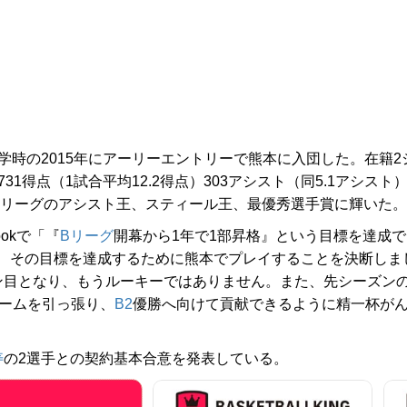
時の2015年にアーリーエントリーで熊本に入団した。在籍2
1得点（1試合平均12.2得点）303アシスト（同5.1アシスト
リーグのアシスト王、スティール王、最優秀選手賞に輝いた。
okで「『
Bリーグ
開幕から1年で1部昇格』という目標を達成で
、その目標を達成するために熊本でプレイすることを決断しま
ン目となり、もうルーキーではありません。また、先シーズン
チームを引っ張り、
B2
優勝へ向けて貢献できるように精一杯が
寿
の2選手との契約基本合意を発表している。