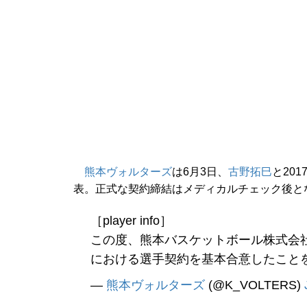
熊本ヴォルターズ
は6月3日、
古野拓巳
と20
表。正式な契約締結はメディカルチェック後と
［player info］
この度、熊本バスケットボール株式会
における選手契約を基本合意したこと
—
熊本ヴォルターズ
(@K_VOLTERS)