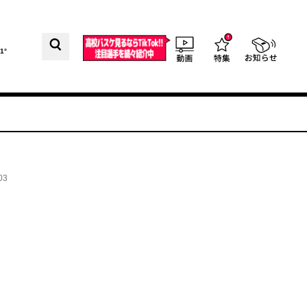
1°
03