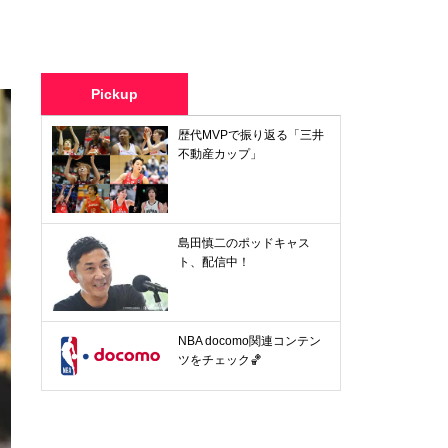
Pickup
歴代MVPで振り返る「三井
不動産カップ」
島田慎二のポッドキャス
ト、配信中！
NBA docomo関連コンテン
ツをチェック🏀