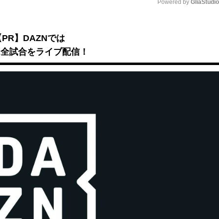
Powered by 
GliaStudi
Mute
【PR】DAZNでは
B2全試合をライブ配信！