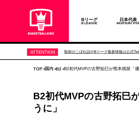
Bリーグ
日本代表
B.LEAGUE
AKATSUKI FIV
ATTENTION
取材のこぼれ話やBリーグ最新情報は公式Twit
国内
B2初代MVPの古野拓巳が熊本残留「
TOP
B2
B2初代MVPの古野拓
うに」