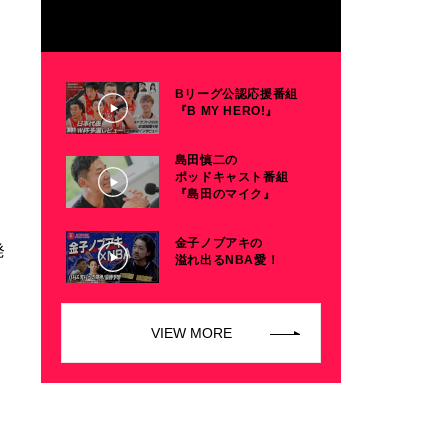
Bリーグ公認応援番組
『B MY HERO!』
島田慎二の
ポッドキャスト番組
『島田のマイク』
金子ノブアキの
発
溢れ出るNBA愛！
VIEW MORE