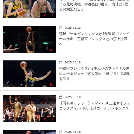
よる最終決戦…宇都宮は3度目、琉球は2度
目の栄冠なるか
Bリーグ
2025.05.19
琉球ゴールデンキングスが4年連続でファイ
ナル進出…宇都宮ブレックスとの頂上決戦
へ
B1
2025.05.19
宇都宮ブレックスが3季ぶりのファイナル進
出…千葉ジェッツの反撃から逃げきり第3戦
を制す
B1
2025.05.19
【写真ギャラリー】2025.5.18 三遠ネオフェ
ニックス 98－100 琉球ゴールデンキングス
Bリーグ
2025.05.18