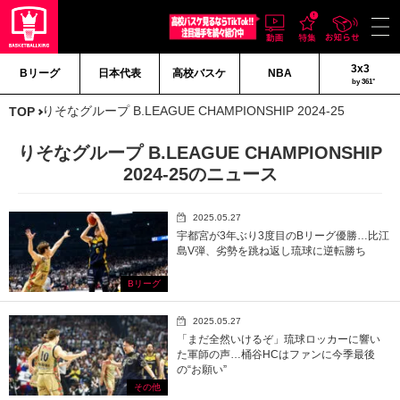
3x3
Bリーグ
日本代表
高校バスケ
NBA
by 361°
りそなグループ B.LEAGUE CHAMPIONSHIP 2024-25
TOP
りそなグループ B.LEAGUE CHAMPIONSHIP
2024-25のニュース
2025.05.27
宇都宮が3年ぶり3度目のBリーグ優勝…比江
島V弾、劣勢を跳ね返し琉球に逆転勝ち
Bリーグ
2025.05.27
「まだ全然いけるぞ」琉球ロッカーに響い
た軍師の声…桶谷HCはファンに今季最後
の“お願い”
その他