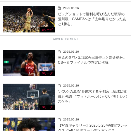
2025.05.26
ビッグショットで勝利を呼び込んだ琉球の
荒川颯…GAME3へは「去年足りなかったあ
と1勝を」
Bリーグ
ADVERTISEMENT
2025.05.26
三遠のヌワバに2試合出場停止と罰金処分…
CSセミファイナルで判定に抗議
Bリーグ
2025.05.26
“バスケの源流”を追求する宇都宮…琉球に敗
戦も強調「“フットボールじゃない”美しいバ
スケを」
Bリーグ
2025.05.26
【写真ギャラリー】2025.5.25 宇都宮ブレッ
クス 75-87 琉球ゴールデンキングス