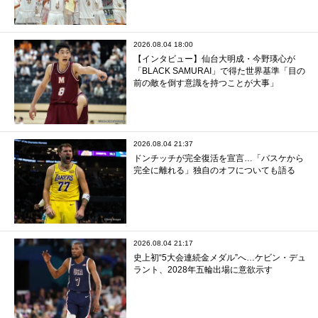
2026.08.04 18:00
【インタビュー】仙台大明成・今野瑛心が
「BLACK SAMURAI」で得た世界基準「目の
前の敵を倒す意識を持つことが大事」
2026.08.04 21:37
ドンチッチが完全復活を宣言…「バスケから
完全に離れる」独自のオフについても語る
2026.08.04 21:17
史上初“5大会連続金メダル”へ…ケビン・デュ
ラント、2028年五輪出場に意欲示す