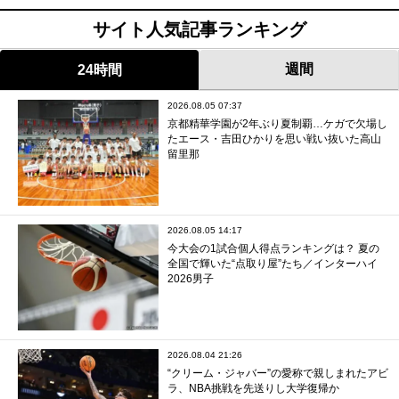
サイト人気記事ランキング
週間
24時間
2026.08.05 07:37
京都精華学園が2年ぶり夏制覇…ケガで欠場し
たエース・吉田ひかりを思い戦い抜いた高山
留里那
2026.08.05 14:17
今大会の1試合個人得点ランキングは？ 夏の
全国で輝いた“点取り屋”たち／インターハイ
2026男子
2026.08.04 21:26
“クリーム・ジャバー”の愛称で親しまれたアビ
ラ、NBA挑戦を先送りし大学復帰か