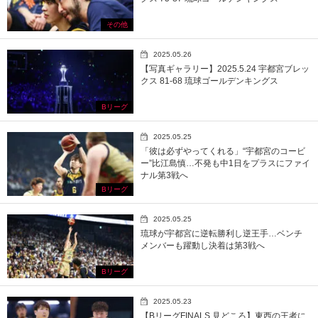
その他
2025.05.26
【写真ギャラリー】2025.5.24 宇都宮ブレッ
クス 81-68 琉球ゴールデンキングス
Bリーグ
2025.05.25
「彼は必ずやってくれる」“宇都宮のコービ
ー”比江島慎…不発も中1日をプラスにファイ
ナル第3戦へ
Bリーグ
2025.05.25
琉球が宇都宮に逆転勝利し逆王手…ベンチ
メンバーも躍動し決着は第3戦へ
Bリーグ
2025.05.23
【BリーグFINALS 見どころ】東西の王者に