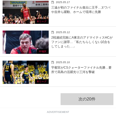
2025.05.17
三遠が初のファイナル進出に王手…ヌワバ
や吉井ら躍動、ホームで琉球に先勝
Bリーグ
2025.05.12
2戦連続完敗にA東京のアドマイティスHCが
ファンに謝罪…「私たちらしくない試合を
してしまった…」
中地区
2025.05.10
宇都宮がCSクォーターファイナル先勝…要
所で高島の活躍光り三河を撃破
Bリーグ
次の20件
ADVERTISEMENT