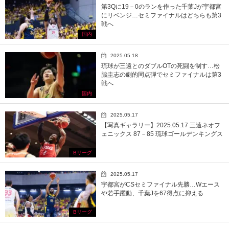
第3Qに19－0のランを作った千葉Jが宇都宮
にリベンジ…セミファイナルはどちらも第3
戦へ
国内
2025.05.18
琉球が三遠とのダブルOTの死闘を制す…松
脇圭志の劇的同点弾でセミファイナルは第3
戦へ
国内
2025.05.17
【写真ギャラリー】2025.05.17 三遠ネオフ
ェニックス 87－85 琉球ゴールデンキングス
Bリーグ
2025.05.17
宇都宮がCSセミファイナル先勝…Wエース
や若手躍動、千葉Jを67得点に抑える
Bリーグ