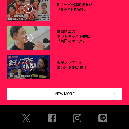
Bリーグ公認応援番組
『B MY HERO!』
島田慎二の
ポッドキャスト番組
『島田のマイク』
金子ノブアキの
溢れ出るNBA愛！
VIEW MORE