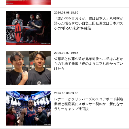
2026.08.08 18:36
「誰が何を言おうが、僕は日本人」八村塁が
語った揺るぎない自負…田臥勇太は日本バス
ケの“明るい未来”を確信
2026.08.07 19:46
佐藤凪と佐藤久遠が兄弟対決へ…弟は八村か
らの手紙で発奮「虎のように立ち向かってい
けたら」
2026.08.08 09:00
レナードがクリッパーズのスコアボード製造
業者と秘密裏にスポンサー契約か‬…新たなサ
ラリーキャップ迂回説