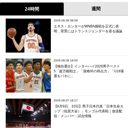
週間
24時間
2026.08.08 08:09
エネス・カンターがWNBA挑戦を正式に表
明…背景にはトランスジェンダーを巡る議論
2026.08.08 18:00
【独自選出】インターハイ2026男子ベスト
5「超万能戦士」「規格外の得点力」「U18落
選をバネに」
2026.08.07 18:17
【8月9日、10日】男子日本代表「日本生命カ
ップ（佐賀大会）」モンゴル代表戦｜放送配
信・メンバー・試合情報