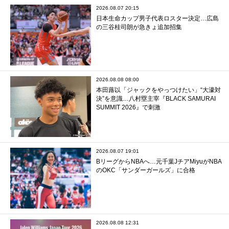
2026.08.07 20:15
日本生命カップ男子代表ロスター決定…広島
の三谷桂司朗が急きょ追加招集
2026.08.08 08:00
本田蕗以「ジャックをやっつけたい」“大濠対
決”を意識…八村塁主宰『BLACK SAMURAI
SUMMIT 2026』で刺激
2026.08.07 19:01
BリーグからNBAへ…元千葉JチアMiyuがNBA
のOKC「サンダーガールズ」に合格
2026.08.08 12:31