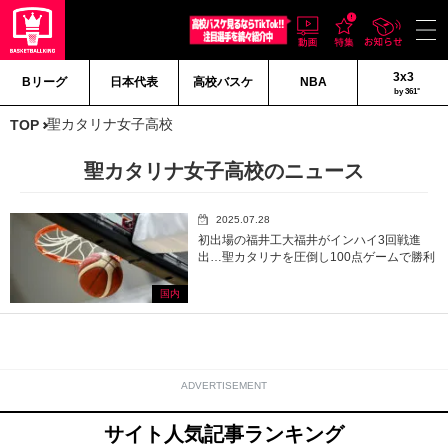
3x3
Bリーグ
日本代表
高校バスケ
NBA
by 361°
聖カタリナ女子高校
TOP
聖カタリナ女子高校のニュース
2025.07.28
初出場の福井工大福井がインハイ3回戦進
出…聖カタリナを圧倒し100点ゲームで勝利
国内
ADVERTISEMENT
サイト人気記事ランキング