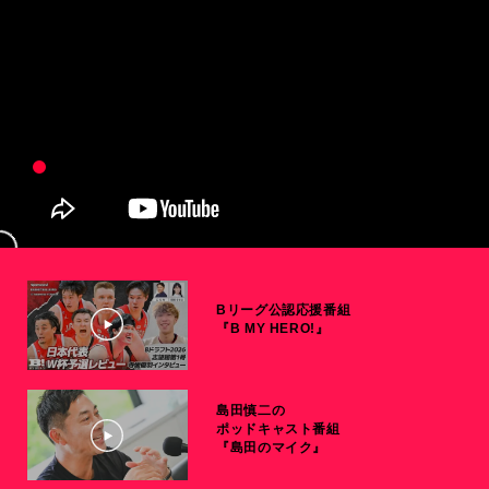
Bリーグ公認応援番組
『B MY HERO!』
島田慎二の
ポッドキャスト番組
『島田のマイク』