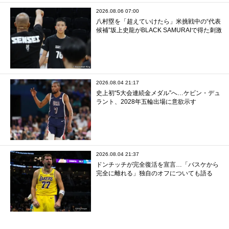
2026.08.06 07:00
八村塁を「超えていけたら」米挑戦中の“代表
候補”坂上史龍がBLACK SAMURAIで得た刺激
2026.08.04 21:17
史上初“5大会連続金メダル”へ…ケビン・デュ
ラント、2028年五輪出場に意欲示す
2026.08.04 21:37
ドンチッチが完全復活を宣言…「バスケから
完全に離れる」独自のオフについても語る