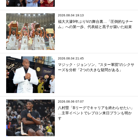
2026.08.04 19:13
福大大濠9年ぶりVの舞台裏…「圧倒的なチー
ム」への第一歩、代表組と黒子が築いた結束
2026.08.04 21:45
マジック・ジョンソン、“スター軍団”のシクサ
ーズを分析「2つの大きな疑問がある」
2026.08.06 07:07
八村塁「Bリーグでキャリアを終わらせたい」
…主宰イベントでレブロン来日プランも明か
す