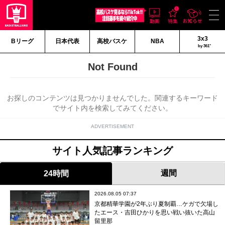
3x3
Bリーグ
日本代表
高校バスケ
NBA
by 361°
Not Found
お探しのコンテンツは見つかりませんでした。関連するキーワード
でサイト内を検索してみてください。
ADVERTISEMENT
サイト人気記事ランキング
週間
24時間
2026.08.05 07:37
京都精華学園が2年ぶり夏制覇…ケガで欠場し
たエース・吉田ひかりを思い戦い抜いた高山
留里那