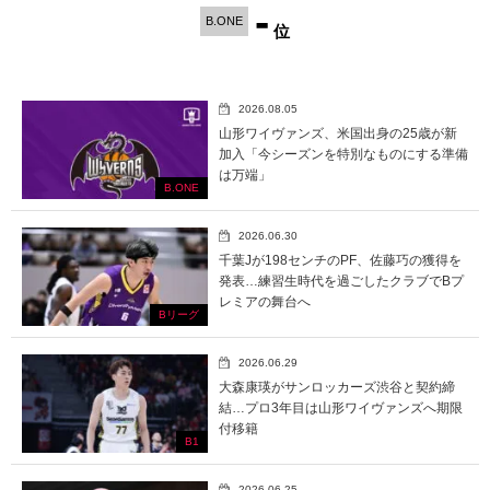
-
B.ONE
位
2026.08.05
山形ワイヴァンズ、米国出身の25歳が新
加入「今シーズンを特別なものにする準備
は万端」
B.ONE
2026.06.30
千葉Jが198センチのPF、佐藤巧の獲得を
発表…練習生時代を過ごしたクラブでBプ
レミアの舞台へ
Bリーグ
2026.06.29
大森康瑛がサンロッカーズ渋谷と契約締
結…プロ3年目は山形ワイヴァンズへ期限
付移籍
B1
2026.06.25