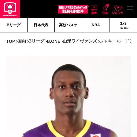
3x3
Bリーグ
日本代表
高校バスケ
NBA
by 361°
国内
Bリーグ
山形ワイヴァンズ
シャキール・ドア
TOP
B.ONE