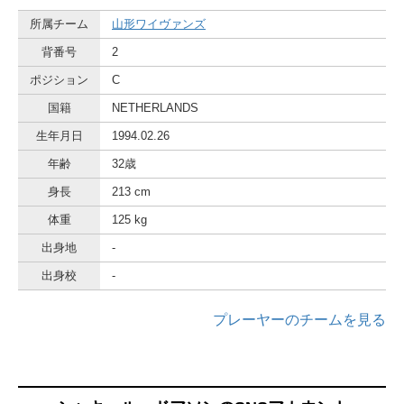
所属チーム
山形ワイヴァンズ
背番号
2
ポジション
C
国籍
NETHERLANDS
生年月日
1994.02.26
年齢
32歳
身長
213 cm
体重
125 kg
出身地
-
出身校
-
プレーヤーのチームを見る