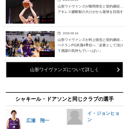
山形ワイヴァンズが陳岡燈生と契約継続…
アキレス腱断裂の大けがから復帰を目指す
Bリーグ
2026.06.24
山形ワイヴァンズが村上慎也と契約継続…
ベテランPG所属4季目へ「必要として頂け
て感謝の気持ちでいっぱい」
Bリーグ
山形ワイヴァンズについて詳しく
シャキール・ドアソンと同じクラブの選手
イ・ジョンヒョ
ン
広瀬 翔一