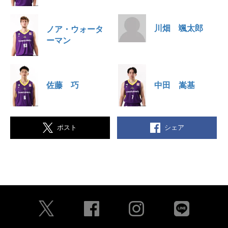
川畑 颯太郎
ノア・ウォータ
ーマン
佐藤 巧
中田 嵩基
シェア
ポスト