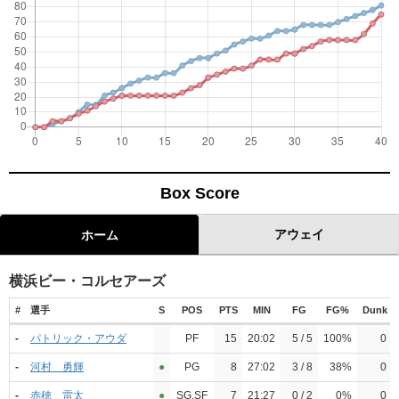
Box Score
アウェイ
ホーム
横浜ビー・コルセアーズ
#
選手
S
POS
PTS
MIN
FG
FG%
Dunk
-
パトリック・アウダ
PF
15
20:02
5 / 5
100%
0
-
河村 勇輝
●︎
PG
8
27:02
3 / 8
38%
0
-
赤穂 雷太
●︎
SG,SF
7
21:27
0 / 2
0%
0