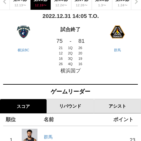
10〜
12.13〜
12.19〜
12.24〜
12.26〜
1.3〜
1.24〜
1
2022.12.31 14:05 T.O.
試合終了
75
-
81
21
1Q
26
横浜BC
群馬
12
2Q
20
16
3Q
19
26
4Q
16
横浜国プ
ゲームリーダー
リバウンド
アシスト
スコア
順位
名前
ポイント
群馬
1
23