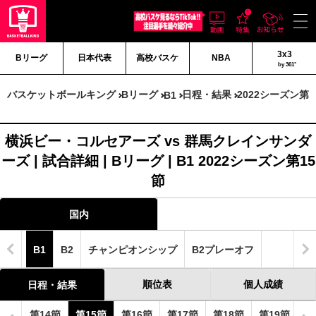
3x3
Bリーグ
日本代表
高校バスケ
NBA
by 361°
バスケットボールキング
Bリーグ
日程・結果
2022シーズン第1
B1
横浜ビー・コルセアーズ vs 群馬クレインサンダ
ーズ | 試合詳細 | Bリーグ | B1 2022シーズン第15
節
国内
B1
B2
チャンピオンシップ
B2プレーオフ
順位表
個人成績
日程・結果
3節
第14節
第15節
第16節
第17節
第18節
第19節
第