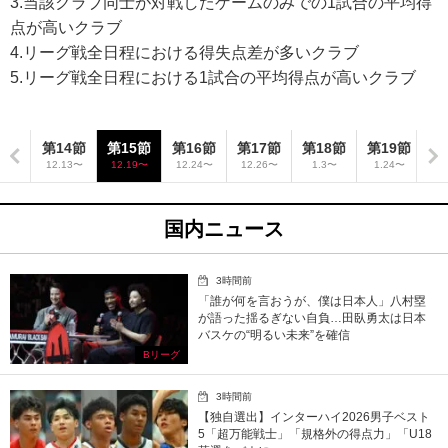
3.当該クラブ同士が対戦したゲームのみでの1試合の平均得
点が高いクラブ
4.リーグ戦全日程における得失点差が多いクラブ
5.リーグ戦全日程における1試合の平均得点が高いクラブ
3節
第14節
第15節
第16節
第17節
第18節
第19節
第
10〜
12.13〜
12.19〜
12.24〜
12.26〜
1.3〜
1.24〜
1
国内ニュース
3時間前
「誰が何を言おうが、僕は日本人」八村塁
が語った揺るぎない自負…田臥勇太は日本
バスケの“明るい未来”を確信
Bリーグ
3時間前
【独自選出】インターハイ2026男子ベスト
5「超万能戦士」「規格外の得点力」「U18