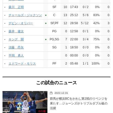
-
森川 正明
SF
10
17:43
0 / 2
0%
0
-
チャールズ・ジャクソン
●︎
C
13
25:12
5 / 6
83%
0
-
デビン・オリバー
●︎
SF,PF
12
28:58
5 / 12
42%
3
-
森井 健太
PG
0
12:58
0 / 1
0%
0
-
キング 開
●︎
PG,SG
7
22:00
3 / 4
75%
0
-
須藤 昂矢
SG
1
18:50
0 / 0
0%
0
-
平岡 勇人
0
00:00
0 / 0
0%
0
-
エドワード・モリス
PF
2
05:48
1 / 1
100%
0
この試合のニュース
2022.12.31
群馬が横浜BCをかわし第1戦のリベンジを
果たす…ジョーンズがトリプルダブル級の
活躍
その他