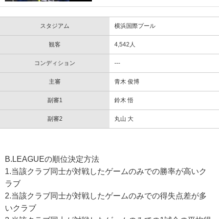
スタジアム
横浜国際プール
観客
4,542人
コンディション
---
主審
青木 俊博
副審1
鈴木 悟
副審2
丸山 大
B.LEAGUEの順位決定方法
1.当該クラブ同士が対戦したゲームのみでの勝率が高いク
ラブ
2.当該クラブ同士が対戦したゲームのみでの得失点差が多
いクラブ