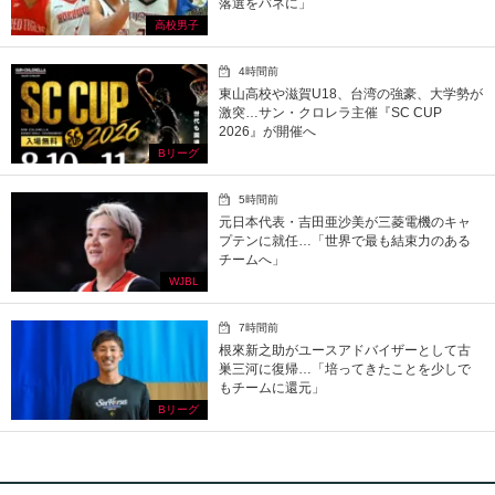
落選をバネに」
高校男子
4時間前
東山高校や滋賀U18、台湾の強豪、大学勢が
激突…サン・クロレラ主催『SC CUP
2026』が開催へ
Bリーグ
5時間前
元日本代表・吉田亜沙美が三菱電機のキャ
プテンに就任…「世界で最も結束力のある
チームへ」
WJBL
7時間前
根來新之助がユースアドバイザーとして古
巣三河に復帰…「培ってきたことを少しで
もチームに還元」
Bリーグ