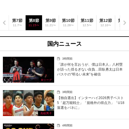
6節
第7節
第8節
第9節
第10節
第11節
第12節
第13
.31〜
11.7〜
11.15〜
11.21〜
11.28〜
12.5〜
12.10〜
12.12
国内ニュース
3時間前
「誰が何を言おうが、僕は日本人」八村塁
が語った揺るぎない自負…田臥勇太は日本
バスケの“明るい未来”を確信
Bリーグ
3時間前
【独自選出】インターハイ2026男子ベスト
5「超万能戦士」「規格外の得点力」「U18
落選をバネに」
高校男子
4時間前