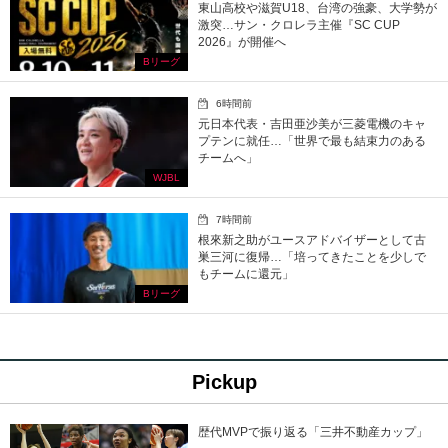
東山高校や滋賀U18、台湾の強豪、大学勢が
激突…サン・クロレラ主催『SC CUP
2026』が開催へ
Bリーグ
6時間前
元日本代表・吉田亜沙美が三菱電機のキャ
プテンに就任…「世界で最も結束力のある
チームへ」
WJBL
7時間前
根來新之助がユースアドバイザーとして古
巣三河に復帰…「培ってきたことを少しで
もチームに還元」
Bリーグ
Pickup
歴代MVPで振り返る「三井不動産カップ」