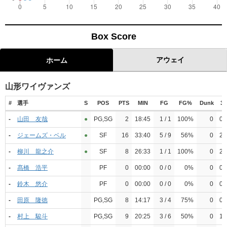
Box Score
アウェイ
ホーム
山形ワイヴァンズ
#
選手
S
POS
PTS
MIN
FG
FG%
Dunk
3P
-
山田 友哉
●︎
PG,SG
2
18:45
1 / 1
100%
0
0 /
-
ジェームズ・ベル
●︎
SF
16
33:40
5 / 9
56%
0
2 /
-
柳川 龍之介
●︎
SF
8
26:33
1 / 1
100%
0
2 /
-
髙橋 浩平
PF
0
00:00
0 / 0
0%
0
0 /
-
鈴木 悠介
PF
0
00:00
0 / 0
0%
0
0 /
-
田原 隆徳
PG,SG
8
14:17
3 / 4
75%
0
0 /
-
村上 駿斗
PG,SG
9
20:25
3 / 6
50%
0
1 /