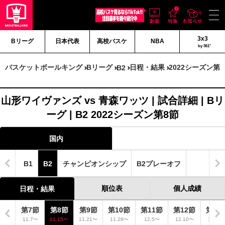
3x3
Bリーグ
日本代表
高校バスケ
NBA
by 361°
バスケットボールキング
Bリーグ
日程・結果
2022シーズン第
B2
山形ワイヴァンズ vs 青森ワッツ | 試合詳細 | Bリ
ーグ | B2 2022シーズン第8節
国内
B1
B2
チャンピオンシップ
B2プレーオフ
順位表
個人成績
日程・結果
6節
第7節
第8節
第9節
第10節
第11節
第12節
第13
.31〜
11.7〜
11.15〜
11.21〜
11.28〜
12.5〜
12.10〜
12.12