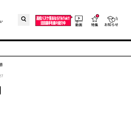
1°
勝
27
闘