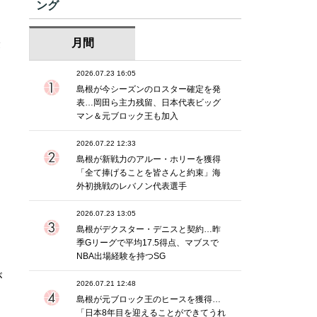
ング
月間
最
、
2026.07.23 16:05
島根が今シーズンのロスター確定を発
表…岡田ら主力残留、日本代表ビッグ
マン＆元ブロック王も加入
2026.07.22 12:33
島根が新戦力のアルー・ホリーを獲得
「全て捧げることを皆さんと約束」海
外初挑戦のレバノン代表選手
2026.07.23 13:05
島根がデクスター・デニスと契約…昨
季Gリーグで平均17.5得点、マブスで
NBA出場経験を持つSG
が
2026.07.21 12:48
島根が元ブロック王のヒースを獲得…
「日本8年目を迎えることができてうれ