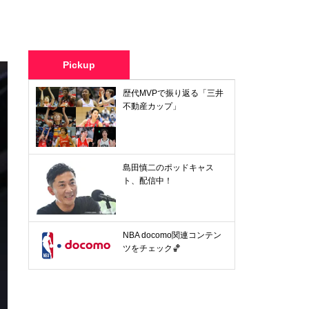
Pickup
歴代MVPで振り返る「三井
不動産カップ」
島田慎二のポッドキャス
ト、配信中！
NBA docomo関連コンテン
ツをチェック🏀