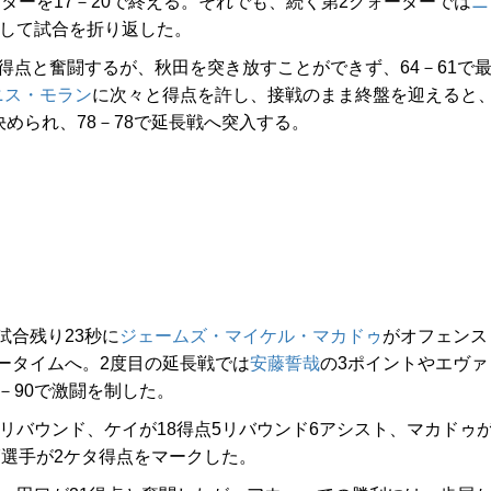
ーターを17－20で終える。それでも、続く第2クォーターでは
ニ
転して試合を折り返した。
8得点と奮闘するが、秋田を突き放すことができず、64－61で
ニス・モラン
に次々と得点を許し、接戦のまま終盤を迎えると
決められ、78－78で延長戦へ突入する。
合残り23秒に
ジェームズ・マイケル・マカドゥ
がオフェンス
ータイムへ。2度目の延長戦では
安藤誓哉
の3ポイントやエヴァ
－90で激闘を制した。
リバウンド、ケイが18得点5リバウンド6アシスト、マカドゥ
7選手が2ケタ得点をマークした。