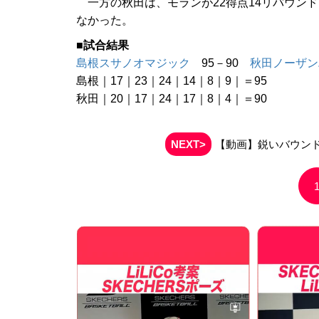
一方の秋田は、モランが22得点14リバウンド
なかった。
■試合結果
島根スサノオマジック
95－90
秋田ノーザン
島根｜17｜23｜24｜14｜8｜9｜＝95
秋田｜20｜17｜24｜17｜8｜4｜＝90
NEXT>
【動画】鋭いバウン