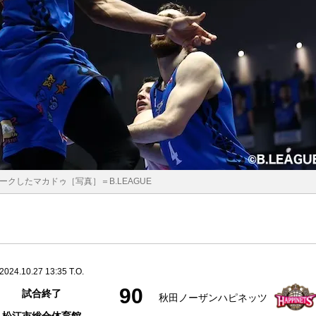
クしたマカドゥ［写真］＝B.LEAGUE
2024.10.27 13:35 T.O.
90
試合終了
秋田ノーザンハピネッツ