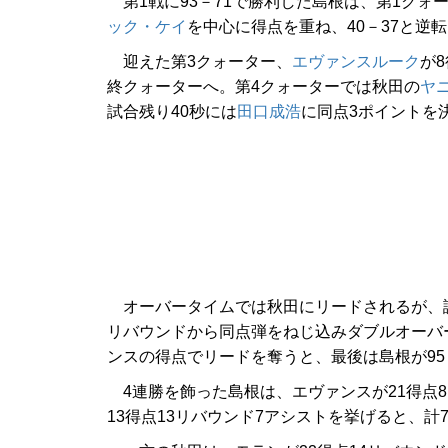
第1戦に93－71で勝利した島根は、第1クォ
ック・ケイ
を中心に得点を重ね、40－37と逆
迎えた第3クォーター、
エヴァンスルーク
が
終クォーターへ。第4クォーターでは秋田の
ヤ
試合残り40秒には
田口成浩
に同点3ポイントを
オーバータイムでは秋田にリードされるが、試
リバウンドから同点弾をねじ込みダブルオーバ
ンスの得点でリードを奪うと、最後は島根が95
4連勝を飾った島根は、エヴァンスが21得点8
13得点13リバウンド7アシストを挙げると、計