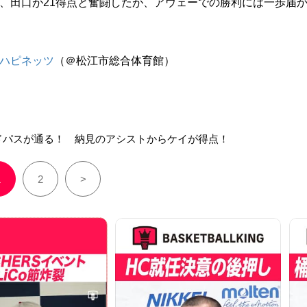
、田口が21得点と奮闘したが、アウェーでの勝利には一歩届
ハピネッツ
（＠松江市総合体育館）
ドパスが通る！ 納見のアシストからケイが得点！
1
2
>