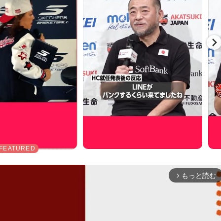
もっと読む
arrow_forward_ios