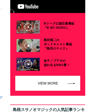
Bリーグ公認応援番組
『B MY HERO!』
島田慎二の
ポッドキャスト番組
『島田のマイク』
金子ノブアキの
溢れ出るNBA愛！
VIEW MORE
マ
島根スサノオマジックの人気記事ランキ