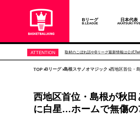
Bリーグ
日本代表
B.LEAGUE
AKATSUKI FIV
ATTENTION
取材のこぼれ話やBリーグ最新情報は公式Twit
Bリーグ
島根スサノオマジック
西地区首位・
TOP
西地区首位・島根が秋田
に白星…ホームで無傷の