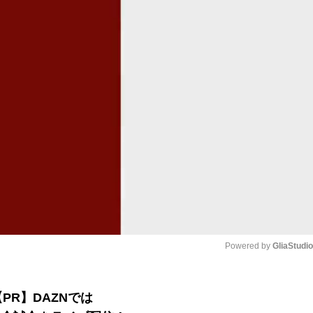
Powered by 
GliaStudi
Mute
【PR】DAZNでは