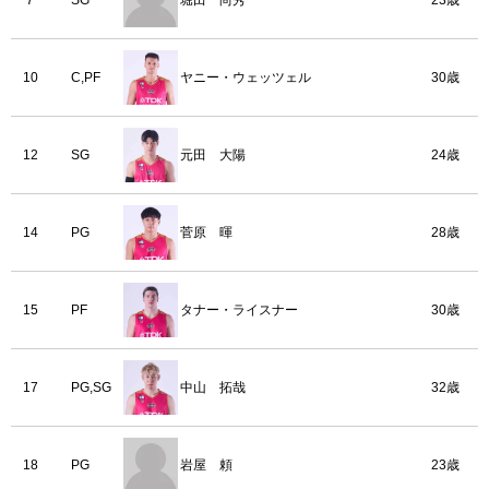
7
SG
堀田 尚秀
23歳
10
C,PF
ヤニー・ウェッツェル
30歳
12
SG
元田 大陽
24歳
14
PG
菅原 暉
28歳
15
PF
タナー・ライスナー
30歳
17
PG,SG
中山 拓哉
32歳
18
PG
岩屋 頼
23歳