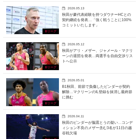
2026.05.13
秋田が豪代表経験を持つダウナーHCとの
契約継続を発表…「強く戦うことに100%
コミットいたします」
Bリーグ
2026.05.12
秋田がアリ・メザー、ジャメール・マクリ
ーンの退団を発表…両選手を自由交渉リス
トへ公示
Bリーグ
2026.05.01
B1秋田、前節で負傷したピンダーが契約
解除…マクリーンのIL登録を抹消し最終節
に挑む
Bリーグ
2026.04.11
秋田のピンダーが脳震とうの疑い…コンデ
ィション不良のメザー含む3名が11日の越
谷戦欠場