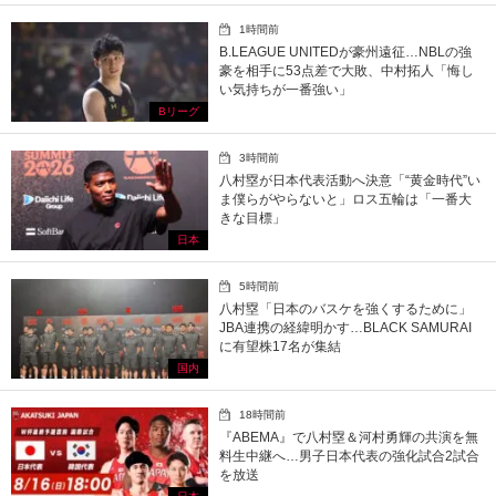
1時間前
B.LEAGUE UNITEDが豪州遠征…NBLの強
豪を相手に53点差で大敗、中村拓人「悔し
い気持ちが一番強い」
Bリーグ
3時間前
八村塁が日本代表活動へ決意「“黄金時代”い
ま僕らがやらないと」ロス五輪は「一番大
きな目標」
日本
5時間前
八村塁「日本のバスケを強くするために」
JBA連携の経緯明かす…BLACK SAMURAI
に有望株17名が集結
国内
18時間前
『ABEMA』で八村塁＆河村勇輝の共演を無
料生中継へ…男子日本代表の強化試合2試合
を放送