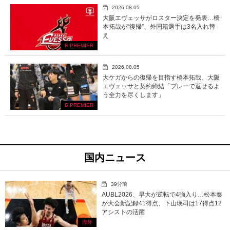
2026.08.05
大阪エヴェッサがロスター決定を発表…橋
本拓哉が“復帰”、外国籍選手は3名入れ替
え
B.PREMIER
2026.08.05
大ケガからの復帰を目指す橋本拓哉、大阪
エヴェッサと契約締結「プレーで返せるよ
う全力を尽くします」
B.PREMIER
国内ニュース
39分前
AUBL2026、早大が逆転で4強入り…松本秦
が大会新記録41得点、下山瑛司は17得点12
アシストの活躍
海外