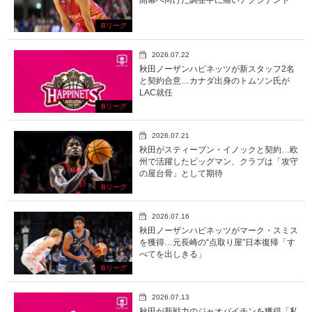
開幕へ向けた調整中に痛いアクシデント
Bリーグ
2026.07.22
秋田ノーザンハピネッツが新スタッフ2名
と契約合意…カナダ出身のトムソン氏が
LAC就任
Bリーグ
2026.07.21
秋田がスティーブン・イノックと契約…欧
州で活躍したビッグマン、クラブは「攻守
の屋台骨」として期待
Bリーグ
2026.07.16
秋田ノーザンハピネッツがマーク・スミス
を獲得…元長崎の“点取り屋”日本復帰「す
べてを出しきる」
Bリーグ
2026.07.13
秋田が新戦力のジャオバイチンを獲得「私