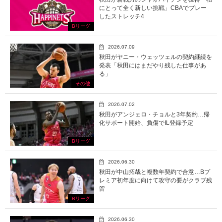
にとって全く新しい挑戦」CBAでプレー
したストレッチ4
Bリーグ
2026.07.09
秋田がヤニー・ウェッツェルの契約継続を
発表「秋田にはまだやり残した仕事があ
る」
その他
2026.07.02
秋田がアンジェロ・チョルと3年契約…帰
化サポート開始、負傷でIL登録予定
Bリーグ
2026.06.30
秋田が中山拓哉と複数年契約で合意…Bプ
レミア初年度に向けて攻守の要がクラブ残
留
Bリーグ
2026.06.30