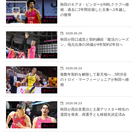
秋田のキアヌ・ピンダーがNBLクラブへ移
籍…過去に2年間在籍した古巣へ1年越し
の復帰
Bリーグ
2026.06.29
秋田が田口成浩と契約継続「復活のシーズ
ン」地元出身の36歳が4年契約2年目へ
Bリーグ
2026.06.24
複数年契約を解除して新天地へ…SR渋谷
のトロイ・マーフィージュニアが秋田へ移
籍
Bリーグ
2026.06.23
秋田が髙比良寛治と土屋アリスター時生の
退団を発表…両選手とも移籍先決定済み
Bリーグ