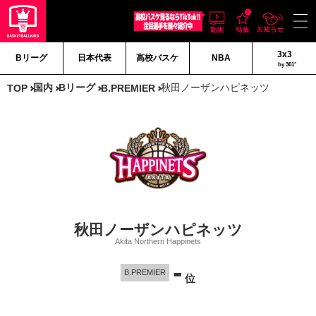
3x3
Bリーグ
日本代表
高校バスケ
NBA
by 361°
国内
Bリーグ
秋田ノーザンハピネッツ
TOP
B.PREMIER
秋田ノーザンハピネッツ
Akita Northern Happinets
-
B.PREMIER
位