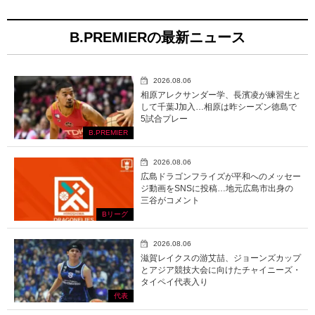
B.PREMIERの最新ニュース
2026.08.06
相原アレクサンダー学、長濱凌が練習生と
して千葉J加入…相原は昨シーズン徳島で
5試合プレー
B.PREMIER
2026.08.06
広島ドラゴンフライズが平和へのメッセー
ジ動画をSNSに投稿…地元広島市出身の
三谷がコメント
Bリーグ
2026.08.06
滋賀レイクスの游艾喆、ジョーンズカップ
とアジア競技大会に向けたチャイニーズ・
タイペイ代表入り
代表