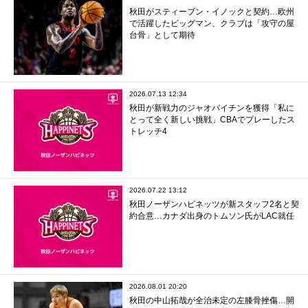
秋田がスティーブン・イノックと契約…欧州
で活躍したビッグマン、クラブは「攻守の屋
台骨」として期待
2026.07.13 12:34
秋田が新戦力のジャオバイチンを獲得「私に
とって全く新しい挑戦」CBAでプレーしたス
トレッチ4
2026.07.22 13:12
秋田ノーザンハピネッツが新スタッフ2名と契
約合意…カナダ出身のトムソン氏がLAC就任
2026.08.01 20:20
秋田の中山拓哉が全治未定の左膝骨挫傷…開