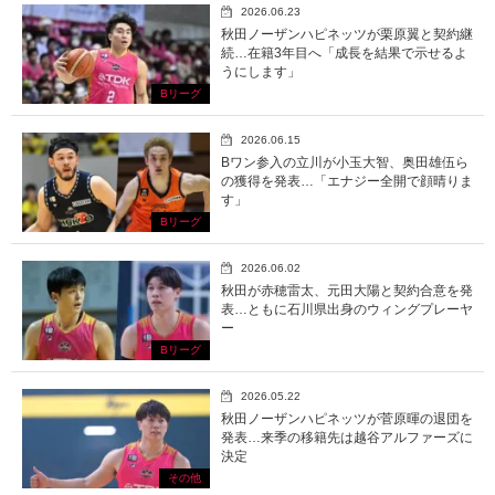
2026.06.23
秋田ノーザンハピネッツが栗原翼と契約継
続…在籍3年目へ「成長を結果で示せるよ
うにします」
Bリーグ
2026.06.15
Bワン参入の立川が小玉大智、奥田雄伍ら
の獲得を発表…「エナジー全開で顔晴りま
す」
Bリーグ
2026.06.02
秋田が赤穂雷太、元田大陽と契約合意を発
表…ともに石川県出身のウィングプレーヤ
ー
Bリーグ
2026.05.22
秋田ノーザンハピネッツが菅原暉の退団を
発表…来季の移籍先は越谷アルファーズに
決定
その他