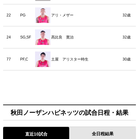
22
PG
アリ・メザー
32歳
24
SG,SF
髙比良 寛治
32歳
77
PF,C
土屋 アリスター時生
30歳
秋田ノーザンハピネッツの試合日程・結果
全日程結果
直近10試合