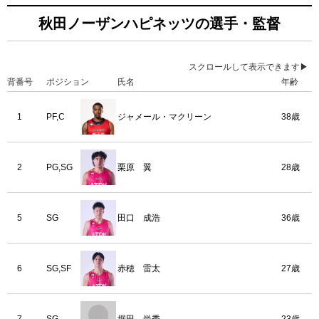
秋田ノーザンハピネッツの選手・監督
スクロールして表示できます▶
背番号
ポジション
氏名
年齢
1
PF,C
ジャメール・マクリーン
38歳
2
PG,SG
栗原 翼
28歳
5
SG
田口 成浩
36歳
6
SG,SF
赤穂 雷太
27歳