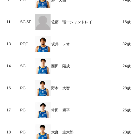
7
PG
游 艾喆
24歳
11
SG,SF
佐藤 瑠一シャンドレイ
16歳
13
PF,C
坂井 レオ
32歳
14
SG
西田 陽成
24歳
16
PG
野本 大智
28歳
17
PG
常田 耕平
26歳
18
PG
大庭 圭太郎
23歳