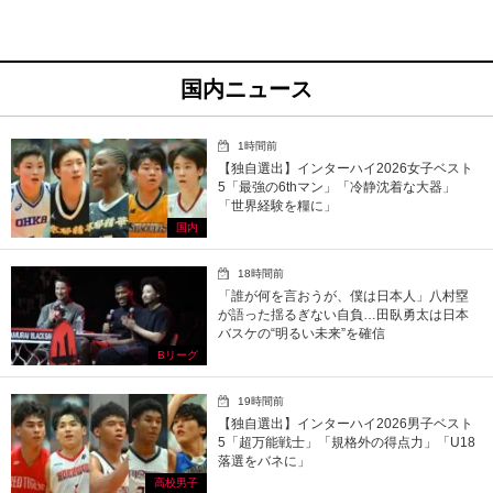
国内ニュース
1時間前
【独自選出】インターハイ2026女子ベスト
5「最強の6thマン」「冷静沈着な大器」
「世界経験を糧に」
国内
18時間前
「誰が何を言おうが、僕は日本人」八村塁
が語った揺るぎない自負…田臥勇太は日本
バスケの“明るい未来”を確信
Bリーグ
19時間前
【独自選出】インターハイ2026男子ベスト
5「超万能戦士」「規格外の得点力」「U18
落選をバネに」
高校男子