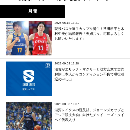
月間
2026.05.18 18:21
現役バスケ選手カップル誕生！常田耕平と木
村亜美が結婚報告「夫婦共々、応援よろしく
お願いいたします」
2022.09.03 12:28
滋賀がエリック・マクリーと双方合意で契約
解除…本人からコンディション不良で現役引
退の申し出
2026.08.06 10:37
滋賀レイクスの游艾喆、ジョーンズカップと
アジア競技大会に向けたチャイニーズ・タイ
ペイ代表入り