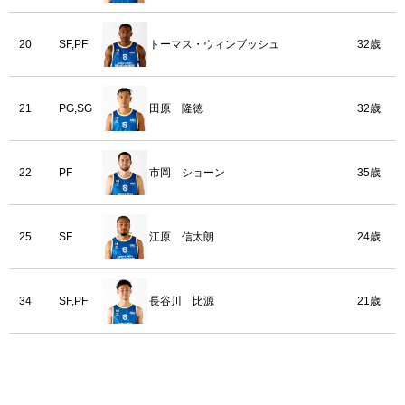
20
SF,PF
トーマス・ウィンブッシュ
32歳
21
PG,SG
田原 隆徳
32歳
22
PF
市岡 ショーン
35歳
25
SF
江原 信太朗
24歳
34
SF,PF
長谷川 比源
21歳