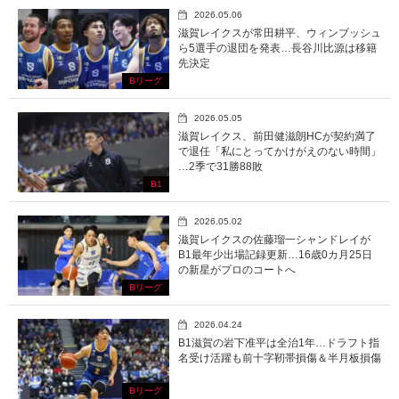
2026.05.06
滋賀レイクスが常田耕平、ウィンブッシュ
ら5選手の退団を発表…長谷川比源は移籍
先決定
Bリーグ
2026.05.05
滋賀レイクス、前田健滋朗HCが契約満了
で退任「私にとってかけがえのない時間」
…2季で31勝88敗
B1
2026.05.02
滋賀レイクスの佐藤瑠一シャンドレイが
B1最年少出場記録更新…16歳0カ月25日
の新星がプロのコートへ
Bリーグ
2026.04.24
B1滋賀の岩下准平は全治1年…ドラフト指
名受け活躍も前十字靭帯損傷＆半月板損傷
Bリーグ