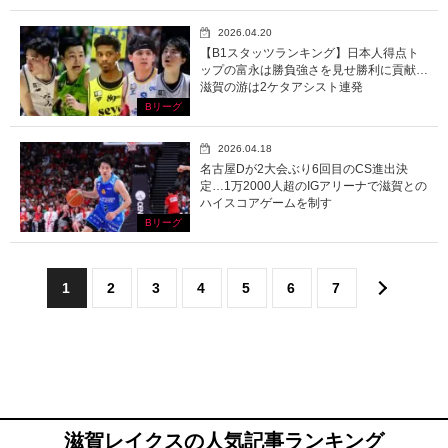
2026.04.20
【B1スタッツランキング】日本人得点ト
ップの富永は勝負強さを見せ勝利に貢献…
滋賀の游は2ケタアシスト連発
Bリーグ
2026.04.18
名古屋Dが2大会ぶり6回目のCS進出決
定…1万2000人超のIGアリーナで滋賀との
ハイスコアゲームを制す
Bリーグ
1
2
3
4
5
6
7
滋賀レイクスの人気記事ランキング