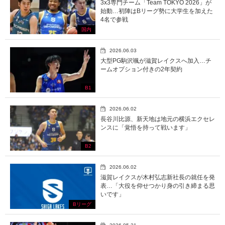
3x3専門チーム「Team TOKYO 2026」が
始動…初陣はBリーグ勢に大学生を加えた
4名で参戦
国内
2026.06.03
大型PG駒沢颯が滋賀レイクスへ加入…チ
ームオプション付きの2年契約
B1
2026.06.02
長谷川比源、新天地は地元の横浜エクセレ
ンスに「覚悟を持って戦います」
B2
2026.06.02
滋賀レイクスが木村弘志新社長の就任を発
表…「大役を仰せつかり身の引き締まる思
いです」
Bリーグ