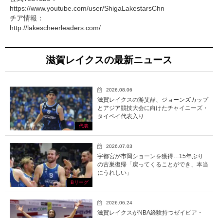
https://www.youtube.com/user/ShigaLakestarsChn
チア情報：
http://lakescheerleaders.com/
滋賀レイクスの最新ニュース
2026.08.06
滋賀レイクスの游艾喆、ジョーンズカップ
とアジア競技大会に向けたチャイニーズ・
タイペイ代表入り
代表
2026.07.03
宇都宮が市岡ショーンを獲得…15年ぶり
の古巣復帰「戻ってくることができ、本当
にうれしい」
Bリーグ
2026.06.24
滋賀レイクスがNBA経験持つゼイビア・