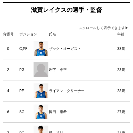
滋賀レイクスの選手・監督
スクロールして表示できます▶
背番号
ポジション
氏名
年齢
0
C,PF
ザック・オーガスト
33歳
2
PG
岩下 准平
23歳
4
PF
ライアン・クリーナー
28歳
6
SG
岡田 泰希
27歳