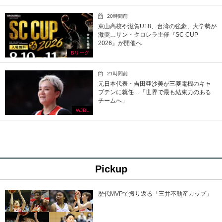
20時間前
東山高校や滋賀U18、台湾の強豪、大学勢が
激突…サン・クロレラ主催『SC CUP
2026』が開催へ
Bリーグ
21時間前
元日本代表・吉田亜沙美が三菱電機のキャ
プテンに就任…「世界で最も結束力のある
チームへ」
WJBL
Pickup
歴代MVPで振り返る「三井不動産カップ」