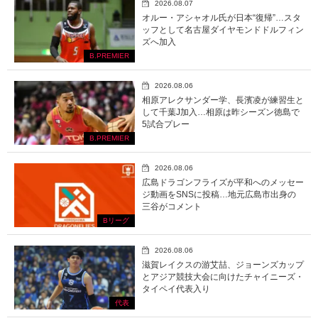
2026.08.07
オルー・アシャオル氏が日本“復帰”…スタ
ッフとして名古屋ダイヤモンドドルフィン
ズへ加入
B.PREMIER
2026.08.06
相原アレクサンダー学、長濱凌が練習生と
して千葉J加入…相原は昨シーズン徳島で
5試合プレー
B.PREMIER
2026.08.06
広島ドラゴンフライズが平和へのメッセー
ジ動画をSNSに投稿…地元広島市出身の
三谷がコメント
Bリーグ
2026.08.06
滋賀レイクスの游艾喆、ジョーンズカップ
とアジア競技大会に向けたチャイニーズ・
タイペイ代表入り
代表