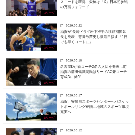
スニードを獲得…愛称は「X」日本初参戦
の万能フォワード
Bリーグ
2026.06.22
滋賀が“長崎ドラ4”岩下准平の移籍期間延
長を発表…背番号変更し復活目指す「1日
でも早くコートに」
Bリーグ
2026.06.18
名古屋Dが新コーチ2名の入団を発表…前
滋賀の前田健滋朗氏はリードAC兼コーチ
育成Dに就任
Bリーグ
2026.06.17
滋賀、安曇川スポーツセンターへバスケッ
トボールリング寄贈…地域のスポーツ環境
充実へ
Bリーグ
2026.06.12