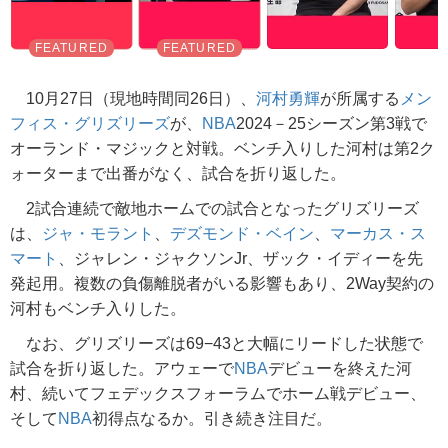
10月27日（現地時間同26日）、
河村勇輝
が所属する
メン
フィス・グリズリーズ
が、
NBA
2024－25シーズン第3戦で
オーランド・マジックと対戦。ベンチ入りした河村は第2ク
ォーターまで出番がなく、試合を折り返した。
2試合連続で敵地ホームでの試合となったグリズリーズ
は、
ジャ・モラント
、
デズモンド・ベイン
、
マーカス・ス
マート
、ジャレン・ジャクソンJr、ザック・イディーを先
発起用。複数の負傷離脱者がいる影響もあり、2Way契約の
河村もベンチ入りした。
なお、グリズリーズは69−43と大幅にリードした状態で
試合を折り返した。アウェーで
NBA
デビューを終えた河
村、続いてフェデックスフォーラムでホーム戦デビュー、
そして
NBA
初得点なるか。引き続き注目だ。