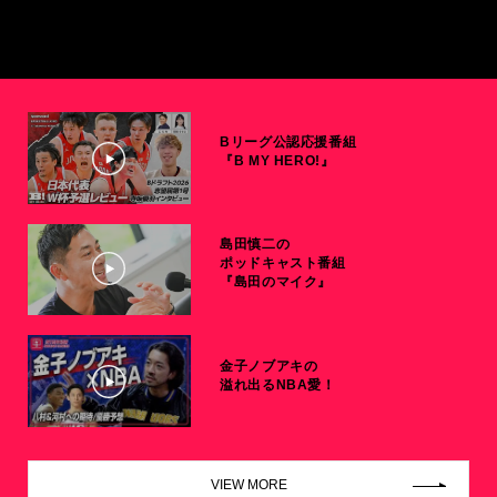
Bリーグ公認応援番組
『B MY HERO!』
島田慎二の
ポッドキャスト番組
『島田のマイク』
金子ノブアキの
溢れ出るNBA愛！
VIEW MORE