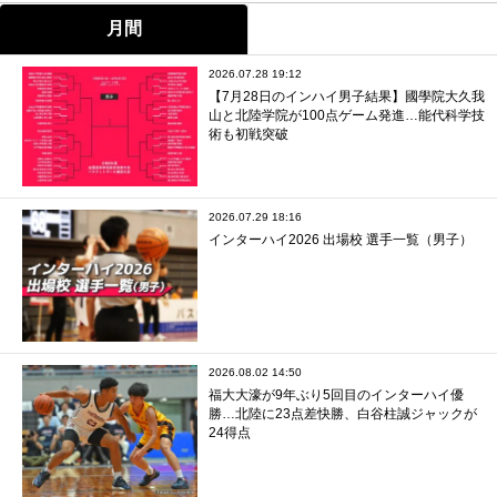
月間
2026.07.28 19:12
【7月28日のインハイ男子結果】國學院大久我
山と北陸学院が100点ゲーム発進…能代科学技
術も初戦突破
2026.07.29 18:16
インターハイ2026 出場校 選手一覧（男子）
2026.08.02 14:50
福大大濠が9年ぶり5回目のインターハイ優
勝…北陸に23点差快勝、白谷柱誠ジャックが
24得点