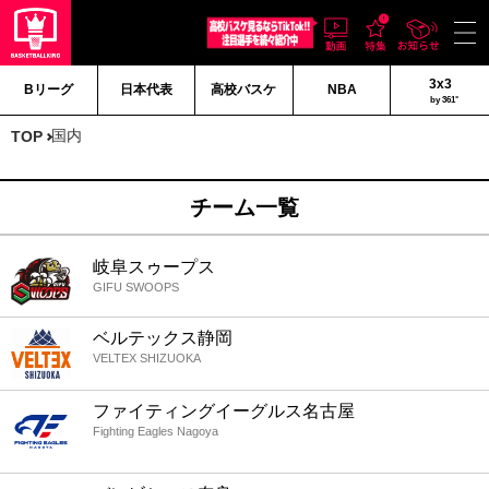
3x3
Bリーグ
日本代表
高校バスケ
NBA
by 361°
国内
TOP
チーム一覧
岐阜スゥープス
GIFU SWOOPS
ベルテックス静岡
VELTEX SHIZUOKA
ファイティングイーグルス名古屋
Fighting Eagles Nagoya