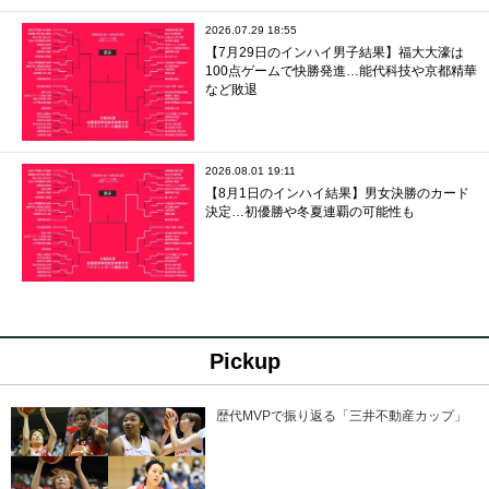
2026.07.29 18:55
【7月29日のインハイ男子結果】福大大濠は
100点ゲームで快勝発進…能代科技や京都精華
など敗退
2026.08.01 19:11
【8月1日のインハイ結果】男女決勝のカード
決定…初優勝や冬夏連覇の可能性も
Pickup
歴代MVPで振り返る「三井不動産カップ」