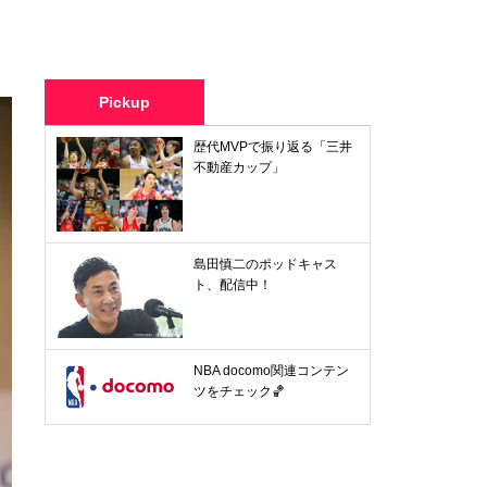
Pickup
歴代MVPで振り返る「三井
不動産カップ」
島田慎二のポッドキャス
ト、配信中！
NBA docomo関連コンテン
ツをチェック🏀