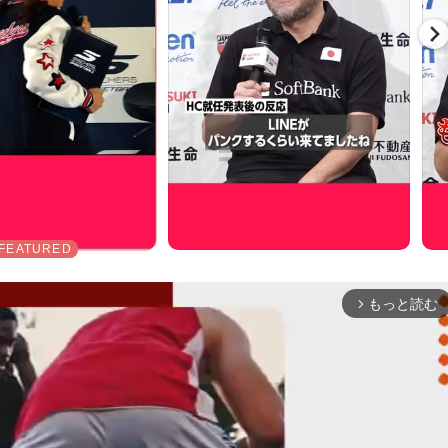
もっと読む
arrow_forward_ios