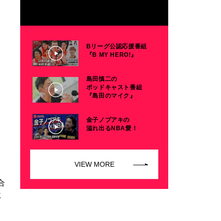
Bリーグ公認応援番組
『B MY HERO!』
島田慎二の
ポッドキャスト番組
『島田のマイク』
金子ノブアキの
B
溢れ出るNBA愛！
VIEW MORE
。
合
に
フ