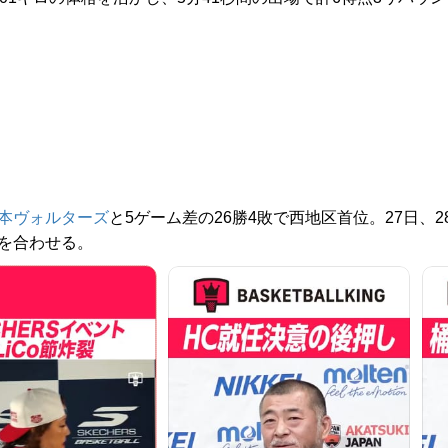
本ヴォルターズ
と5ゲーム差の26勝4敗で西地区首位。27日、2
を合わせる。