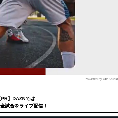
Powered by 
GliaStudi
Mute
【PR】DAZNでは
B2全試合をライブ配信！