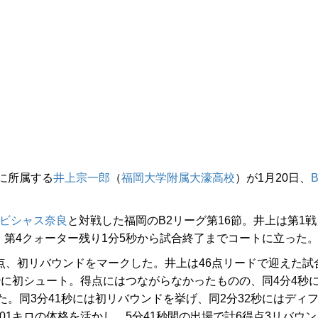
に所属する
井上宗一郎
（
福岡大学附属大濠高校
）が1月20日、
ビシャス奈良
と対戦した福岡のB2リーグ第16節。井上は第1戦
、第4クォーター残り1分5秒から試合終了までコートに立った
点、初リバウンドをマークした。井上は46点リードで迎えた試
5秒に初シュート。得点にはつながらなかったものの、同4分4秒
。同3分41秒には初リバウンドを挙げ、同2分32秒にはディ
01キロの体格を活かし、5分41秒間の出場で計6得点3リバウン