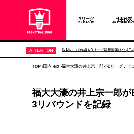
Bリーグ
日本代表
B.LEAGUE
AKATSUKI FIV
ATTENTION
取材のこぼれ話やBリーグ最新情報は公式Twit
国内
福大大濠の井上宗一郎がBリーグデビュ
TOP
B2
福大大濠の井上宗一郎が
3リバウンドを記録