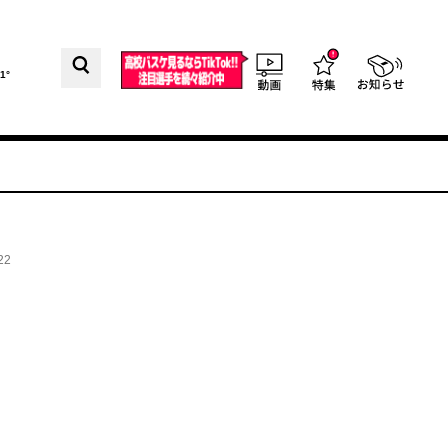
1°
22