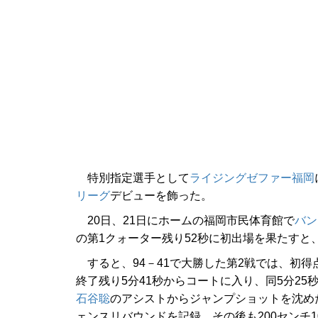
特別指定選手として
ライジングゼファー福岡
リーグ
デビューを飾った。
20日、21日にホームの福岡市民体育館で
バン
の第1クォーター残り52秒に初出場を果たすと
すると、94－41で大勝した第2戦では、初得
終了残り5分41秒からコートに入り、同5分2
石谷聡
のアシストからジャンプショットを沈めた
ェンスリバウンドを記録。その後も200センチ1