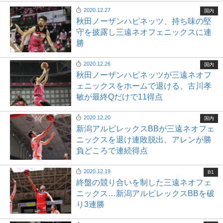
2020.12.27
国内
秋田ノーザンハピネッツ、持ち味の堅
守を披露し三遠ネオフェニックスに連
勝
2020.12.26
国内
秋田ノーザンハピネッツが三遠ネオフ
ェニックスをホームで退ける、古川孝
敏が最終Qだけで11得点
2020.12.20
国内
新潟アルビレックスBBが三遠ネオフェ
ニックスを退け連敗脱出、アレンが勝
負どころで連続得点
2020.12.19
B1
終盤の競り合いを制した三遠ネオフェ
ニックス…新潟アルビレックスBBを破
り3連勝