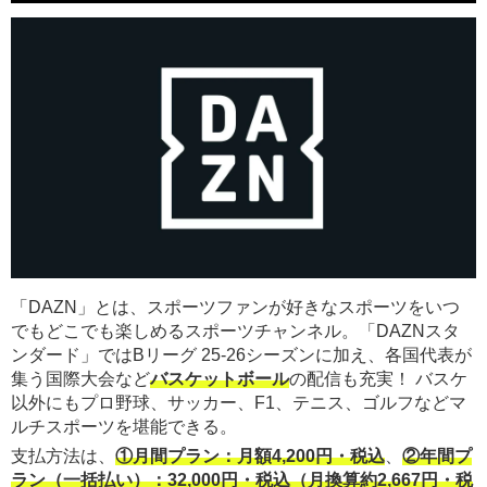
「DAZN」とは、スポーツファンが好きなスポーツをいつ
でもどこでも楽しめるスポーツチャンネル。「DAZNスタ
ンダード」ではBリーグ 25-26シーズンに加え、各国代表が
集う国際大会など
バスケットボール
の配信も充実！ バスケ
以外にもプロ野球、サッカー、F1、テニス、ゴルフなどマ
ルチスポーツを堪能できる。
支払方法は、
①月間プラン：月額4,200円・税込
、
②年間プ
ラン（一括払い）：32,000円・税込（月換算約2,667円・税