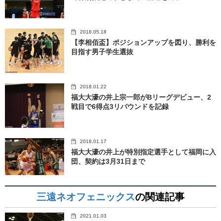
2018.05.18
【李相佰盃】ポジションアップを図り、勝利を
目指す男子学生選抜
2018.01.22
福大大濠の井上宗一郎がBリーグデビュー、2
戦目で6得点3リバウンドを記録
2018.01.17
福大大濠の井上が特別指定選手として福岡に入
団、契約は3月31日まで
三遠ネオフェニックス
の関連記事
2021.01.03