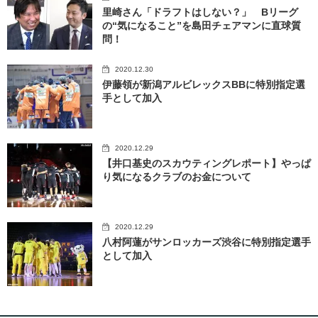
里崎さん「ドラフトはしない？」 Bリーグ
の“気になること”を島田チェアマンに直球質
問！
2020.12.30
伊藤領が新潟アルビレックスBBに特別指定選
手として加入
2020.12.29
【井口基史のスカウティングレポート】やっぱ
り気になるクラブのお金について
2020.12.29
八村阿蓮がサンロッカーズ渋谷に特別指定選手
として加入