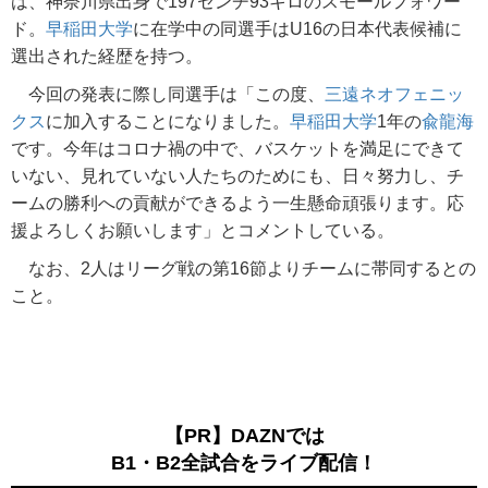
は、神奈川県出身で197センチ93キロのスモールフォワー
ド。
早稲田大学
に在学中の同選手はU16の日本代表候補に
選出された経歴を持つ。
今回の発表に際し同選手は「この度、
三遠ネオフェニッ
クス
に加入することになりました。
早稲田大学
1年の
兪龍海
です。今年はコロナ禍の中で、バスケットを満足にできて
いない、見れていない人たちのためにも、日々努力し、チ
ームの勝利への貢献ができるよう一生懸命頑張ります。応
援よろしくお願いします」とコメントしている。
なお、2人はリーグ戦の第16節よりチームに帯同するとの
こと。
【PR】DAZNでは
B1・B2全試合をライブ配信！