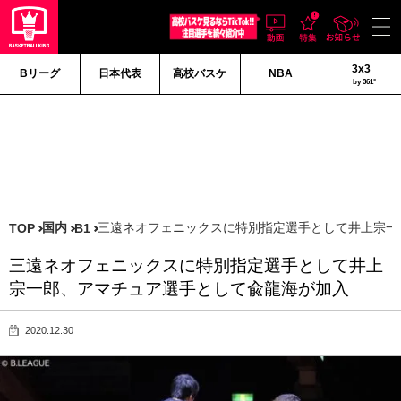
3x3
Bリーグ
日本代表
高校バスケ
NBA
by 361°
国内
三遠ネオフェニックスに特別指定選手として井上宗一
TOP
B1
三遠ネオフェニックスに特別指定選手として井上
宗一郎、アマチュア選手として兪龍海が加入
2020.12.30