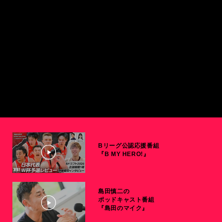
Bリーグ公認応援番組
『B MY HERO!』
島田慎二の
ポッドキャスト番組
『島田のマイク』