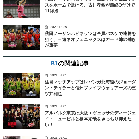
スをホームで退ける、古川孝敏が最終Qだけで
11得点
2020.12.25
秋田ノーザンハピネッツは全員バスケで連勝を
狙う、三遠ネオフェニックスはガード陣の働き
が重要
B1
の関連記事
2021.01.01
注目マッチアップはレバンガ北海道のジョーダ
ン・テイラーと信州ブレイブウォリアーズの三
ツ井利也
2021.01.01
アルバルク東京は大阪エヴェッサのディージェ
イ・ニュービルと橋本拓哉をきっちり抑えた
い！
2021.01.01