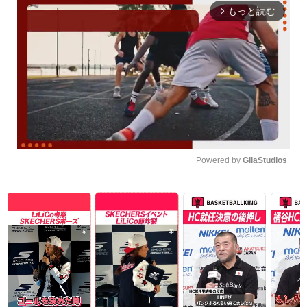
もっと読む
arrow_forward_ios
Powered by 
GliaStudios
Unmute