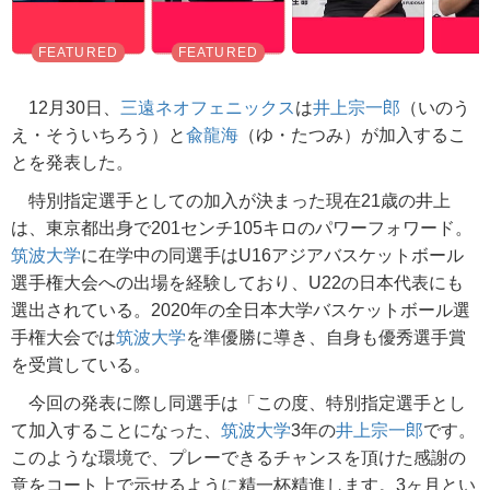
12月30日、
三遠ネオフェニックス
は
井上宗一郎
（いのう
え・そういちろう）と
兪龍海
（ゆ・たつみ）が加入するこ
とを発表した。
特別指定選手としての加入が決まった現在21歳の井上
は、東京都出身で201センチ105キロのパワーフォワード。
筑波大学
に在学中の同選手はU16アジアバスケットボール
選手権大会への出場を経験しており、U22の日本代表にも
選出されている。2020年の全日本大学バスケットボール選
手権大会では
筑波大学
を準優勝に導き、自身も優秀選手賞
を受賞している。
今回の発表に際し同選手は「この度、特別指定選手とし
て加入することになった、
筑波大学
3年の
井上宗一郎
です。
このような環境で、プレーできるチャンスを頂けた感謝の
意をコート上で示せるように精一杯精進します。3ヶ月とい