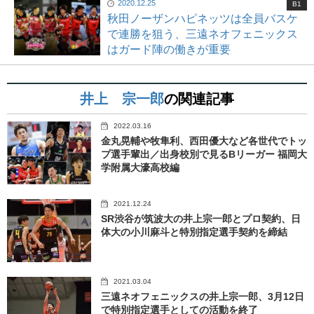
2020.12.25
B1
秋田ノーザンハピネッツは全員バスケ
で連勝を狙う、三遠ネオフェニックス
はガード陣の働きが重要
井上 宗一郎
の関連記事
2022.03.16
金丸晃輔や牧隼利、西田優大など各世代でトッ
プ選手輩出／出身校別で見るBリーガー 福岡大
学附属大濠高校編
2021.12.24
SR渋谷が筑波大の井上宗一郎とプロ契約、日
体大の小川麻斗と特別指定選手契約を締結
2021.03.04
三遠ネオフェニックスの井上宗一郎、3月12日
で特別指定選手としての活動を終了