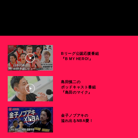
Bリーグ公認応援番組
『B MY HERO!』
島田慎二の
ポッドキャスト番組
『島田のマイク』
金子ノブアキの
溢れ出るNBA愛！