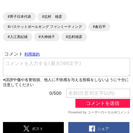
#男子日本代表
#志村 雄彦
#バスケットボールキング ファンミーティング
#倉石平
#入江美紀雄
#大神雄子
#志村雄彦
シェア
ポスト