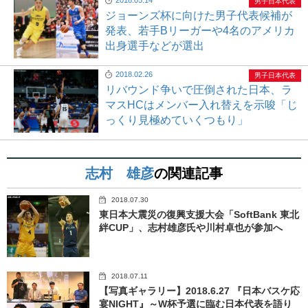
2018.05.14
男子日本代表
ジョーンズ杯に向けた男子代表候補が
発表、若手Bリーガーや4名のアメリカ
出身選手などが選出
2018.02.26
男子日本代表
リバウンド争いで圧倒された日本、ラ
マスHCはメンバー入れ替えを示唆「じ
っくり見極めていくつもり」
志村 雄彦
の関連記事
2018.07.30
東日本大震災の復興支援大会「SoftBank 東北
絆CUP」、志村雄彦氏や川村卓也が参加へ
2018.07.11
【写真ギャラリー】2018.6.27 『日本バスケ応
宴NIGHT』～W杯予選に臨む日本代表を語り