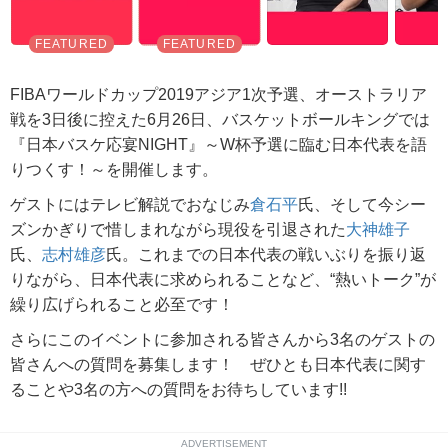
FIBAワールドカップ2019アジア1次予選、オーストラリア
戦を3日後に控えた6月26日、バスケットボールキングでは
『日本バスケ応宴NIGHT』～W杯予選に臨む日本代表を語
りつくす！～を開催します。
ゲストにはテレビ解説でおなじみ
倉石平
氏、そして今シー
ズンかぎりで惜しまれながら現役を引退された
大神雄子
氏、
志村雄彦
氏。これまでの日本代表の戦いぶりを振り返
りながら、日本代表に求められることなど、“熱いトーク”が
繰り広げられること必至です！
さらにこのイベントに参加される皆さんから3名のゲストの
皆さんへの質問を募集します！ ぜひとも日本代表に関す
ることや3名の方への質問をお待ちしています!!
ADVERTISEMENT