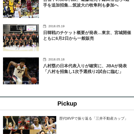
手を追加招集…筑波大の牧隼利も参加へ
2018.05.19
日韓戦のチケット概要が発表…東京、宮城開催
ともに6月2日から一般販売
2018.05.18
八村塁の日本代表入りが確実に、JBAが発表
「八村を招集し1次予選残り2試合に臨む」
Pickup
歴代MVPで振り返る「三井不動産カップ」