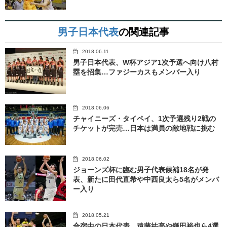
男子日本代表
の関連記事
2018.06.11
男子日本代表、W杯アジア1次予選へ向け八村
塁を招集…ファジーカスもメンバー入り
2018.06.06
チャイニーズ・タイペイ、1次予選残り2戦の
チケットが完売…日本は満員の敵地戦に挑む
2018.06.02
ジョーンズ杯に臨む男子代表候補18名が発
表、新たに田代直希や中西良太ら5名がメンバ
ー入り
2018.05.21
合宿中の日本代表、遠藤祐亮や鎌田裕也ら4選