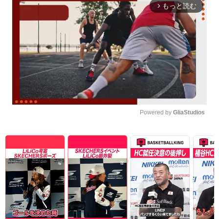
もっと読む
arrow_forward_ios
Powered by 
GliaStudios
Unmute