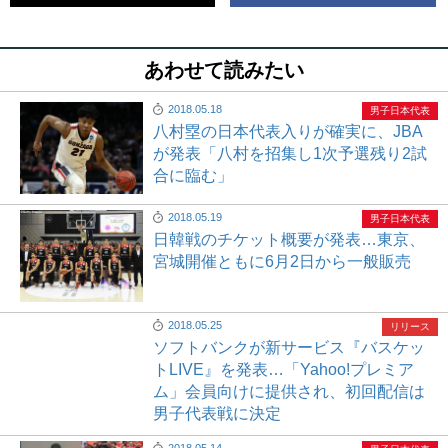
あわせて読みたい
2018.05.18
男子日本代表
八村塁の日本代表入りが確実に、JBA
が発表「八村を招集し1次予選残り2試
合に臨む」
2018.05.19
男子日本代表
日韓戦のチケット概要が発表…東京、
宮城開催ともに6月2日から一般販売
2018.05.25
リリース
ソフトバンクが新サービス『バスケッ
トLIVE』を発表…「Yahoo!プレミア
ム」会員向けに提供され、初回配信は
男子代表戦に決定