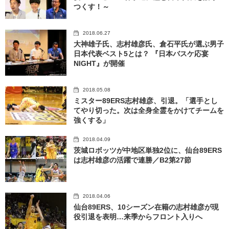
つくす！～
2018.06.27
大神雄子氏、志村雄彦氏、倉石平氏が選ぶ男子
日本代表ベスト5とは？ 『日本バスケ応宴
NIGHT』が開催
2018.05.08
ミスター89ERS志村雄彦、引退。「選手とし
てやり切った。次は全身全霊をかけてチームを
強くする」
2018.04.09
茨城ロボッツが中地区単独2位に、仙台89ERS
は志村雄彦の活躍で連勝／B2第27節
2018.04.06
仙台89ERS、10シーズン在籍の志村雄彦が現
役引退を表明…来季からフロント入りへ