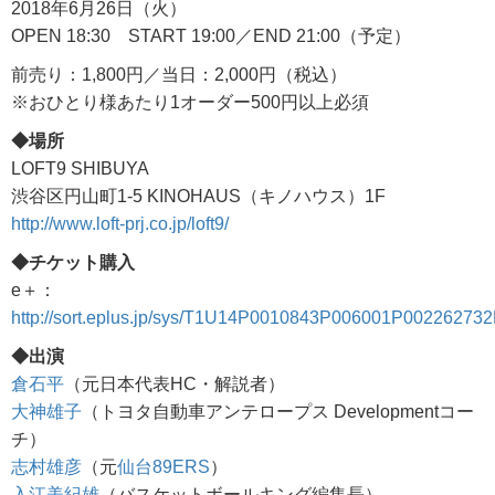
2018年6月26日（火）
OPEN 18:30 START 19:00／END 21:00（予定）
前売り：1,800円／当日：2,000円（税込）
※おひとり様あたり1オーダー500円以上必須
◆場所
LOFT9 SHIBUYA
渋谷区円山町1-5 KINOHAUS（キノハウス）1F
http://www.loft-prj.co.jp/loft9/
◆チケット購入
e＋：
http://sort.eplus.jp/sys/T1U14P0010843P006001P00226273
◆出演
倉石平
（元日本代表HC・解説者）
大神雄子
（トヨタ自動車アンテロープス Developmentコー
チ）
志村雄彦
（元
仙台89ERS
）
入江美紀雄
（バスケットボールキング編集長）