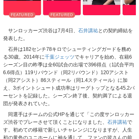
サンロッカーズ渋谷は7月4日、
石井講祐
との契約締結を
発表した。
石井は182センチ78キロでシューティングガードを務め
る30歳。2014年に
千葉ジェッツ
でキャリアを始め、在籍6
シーズン目の昨季は全60試合の出場で396得点（1試合平均
6.6得点）119リバウンド（同2リバウンド）120アシスト
（同2アシスト）86スティール（同1.4スティール）に加
え、3ポイントシュート成功率はリーグトップとなる45.2パ
ーセントを記録した。シーズン終了後、契約満了による退
団が発表されていた。
同選手はチームの公式HPを通じて「この度サンロッカー
ズ渋谷でプレーさせて頂くことになりました、
石井講祐
で
す。初めての移籍で新しいチャレンジになりますが、人生
初の黄色のユニホームに袖を通して、ファンの皆さんの前