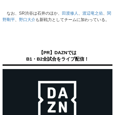
なお、SR渋谷は石井のほか、
田渡修人
、
渡辺竜之佑
、
関
野剛平
、
野口大介
も新戦力としてチームに加わっている。
【PR】DAZNでは
B1・B2全試合をライブ配信！