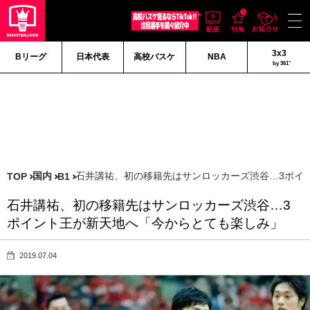
3x3
Bリーグ
日本代表
高校バスケ
NBA
by 361°
国内
石井講祐、初の移籍先はサンロッカーズ渋谷…3ポイ
TOP
B1
石井講祐、初の移籍先はサンロッカーズ渋谷…3
ポイント王が新天地へ「今からとても楽しみ」
2019.07.04