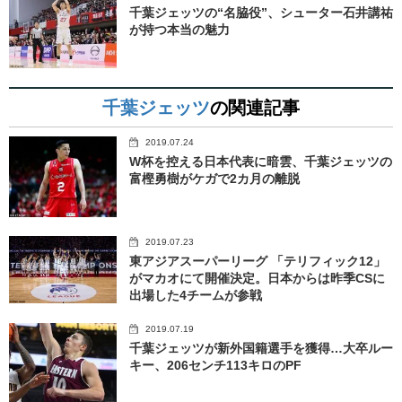
千葉ジェッツの“名脇役”、シューター石井講祐
が持つ本当の魅力
千葉ジェッツ
の関連記事
2019.07.24
W杯を控える日本代表に暗雲、千葉ジェッツの
富樫勇樹がケガで2カ月の離脱
2019.07.23
東アジアスーパーリーグ 「テリフィック12」
がマカオにて開催決定。日本からは昨季CSに
出場した4チームが参戦
2019.07.19
千葉ジェッツが新外国籍選手を獲得…大卒ルー
キー、206センチ113キロのPF