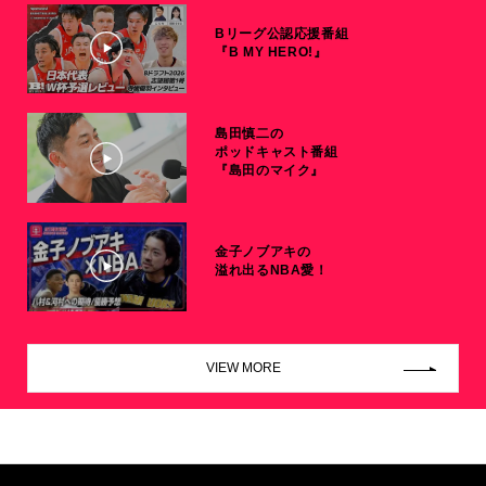
Bリーグ公認応援番組
『B MY HERO!』
島田慎二の
ポッドキャスト番組
『島田のマイク』
金子ノブアキの
溢れ出るNBA愛！
VIEW MORE