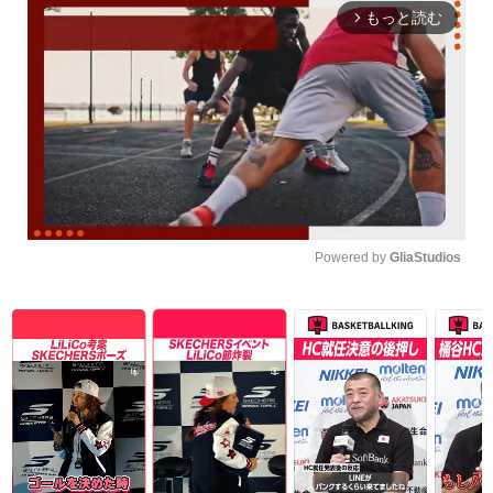
もっと読む
arrow_forward_ios
Powered by 
GliaStudios
Unmute