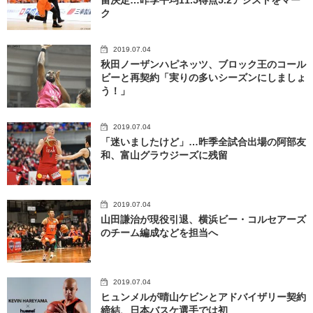
ク
2019.07.04
秋田ノーザンハピネッツ、ブロック王のコール
ビーと再契約「実りの多いシーズンにしましょ
う！」
2019.07.04
「迷いましたけど」…昨季全試合出場の阿部友
和、富山グラウジーズに残留
2019.07.04
山田謙治が現役引退、横浜ビー・コルセアーズ
のチーム編成などを担当へ
2019.07.04
ヒュンメルが晴山ケビンとアドバイザリー契約
締結、日本バスケ選手では初