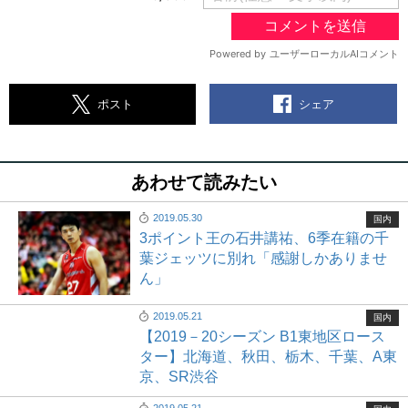
シェア
ポスト
あわせて読みたい
2019.05.30
国内
3ポイント王の石井講祐、6季在籍の千
葉ジェッツに別れ「感謝しかありませ
ん」
2019.05.21
国内
【2019－20シーズン B1東地区ロース
ター】北海道、秋田、栃木、千葉、A東
京、SR渋谷
2019.05.21