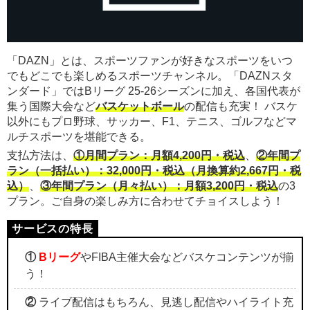
「DAZN」とは、スポーツファンが好きなスポーツをいつ
でもどこでも楽しめるスポーツチャンネル。「DAZNスタ
ンダード」ではBリーグ 25-26シーズンに加え、各国代表が
集う国際大会など
バスケットボール
の配信も充実！ バスケ
以外にもプロ野球、サッカー、F1、テニス、ゴルフなどマ
ルチスポーツを堪能できる。
支払方法は、
①月間プラン：月額4,200円・税込
、
②年間プ
ラン（一括払い）：32,000円・税込（月換算約2,667円・税
込）
、
③年間プラン（月々払い）：月額3,200円・税込
の3
プラン。ご自身の楽しみ方に合わせてチョイスしよう！
①
Bリーグ
やFIBA主催大会などバスケコンテンツが揃
う！
②
ライブ配信はもちろん、見逃し配信やハイライト充