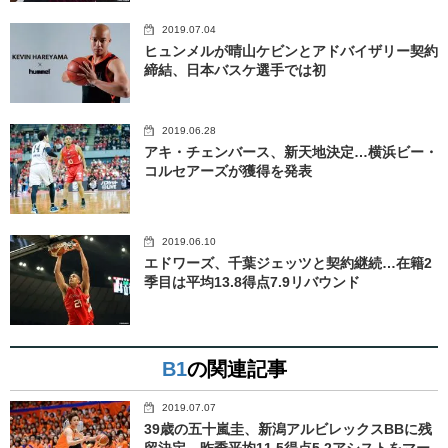
2019.07.04
ヒュンメルが晴山ケビンとアドバイザリー契約
締結、日本バスケ選手では初
2019.06.28
アキ・チェンバース、新天地決定…横浜ビー・
コルセアーズが獲得を発表
2019.06.10
エドワーズ、千葉ジェッツと契約継続…在籍2
季目は平均13.8得点7.9リバウンド
B1
の関連記事
2019.07.07
39歳の五十嵐圭、新潟アルビレックスBBに残
留決定…昨季平均11.5得点5.2アシストをマー