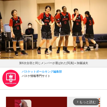
第6次合宿と同じメンバーが選ばれた[写真]＝加藤誠夫
バスケットボールキング編集部
バスケ情報専門サイト
もっと読む
arrow_forward_ios