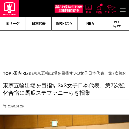
3x3
Bリーグ
日本代表
高校バスケ
NBA
by 361°
国内
東京五輪出場を目指す3x3女子日本代表、第7次強
TOP
3x3
東京五輪出場を目指す3x3女子日本代表、第7次強
化合宿に馬瓜ステファニーらを招集
2020.01.29