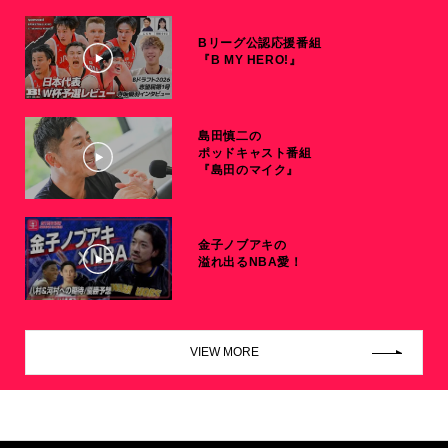
Bリーグ公認応援番組
『B MY HERO!』
島田慎二の
ポッドキャスト番組
『島田のマイク』
金子ノブアキの
溢れ出るNBA愛！
VIEW MORE