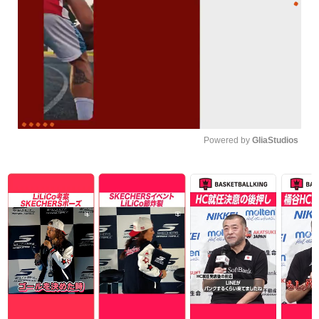
Powered by 
GliaStudios
Unmute