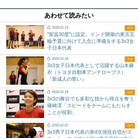
あわせて読みたい
2020.01.15
3x3
“室温30度”に設定。インド開催の東京五
輪予選に向けて入念に準備をする3x3女
子日本代表
2020.01.16
3x3
3x3女子日本代表として活躍する山本麻
衣（トヨタ自動車アンテロープス）
『新成人の誓い』
2020.01.16
3x3
3x3の舞台でも多彩な技から得点を奪う
篠崎澪「スピードをチームにもたらす
ことが役割」
2020.01.07
3x3
3x3男子日本代表の第4次強化合宿がス